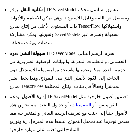
إمكانية النقل
: يوفر TF SavedModel تنسيق تسلسل محكم
ومستقل عن اللغة وقابل للاسترداد. وهي تمكن الأنظمة والأدوات
ذات المستوى الأعلى من إنتاج نماذج TensorFlow واستهلاكها
وتحويلها. يمكن مشاركة SavedModels بسهولة ونشرها عبر
منصات وبيئات مختلفة.
سهولة النشر
: يقوم TF SavedModel بحزم الرسم البياني
الحسابي، والمعلمات المدربة، والبيانات الوصفية الضرورية في
حزمة واحدة. يمكن تحميلها واستخدامها بسهولة للاستدلال دون
الحاجة إلى الكود الأصلي الذي بنى النموذج. وهذا يجعل نشر
نماذج TensorFlow مباشراً وفعالاً في بيئات الإنتاج المختلفة.
إدارة الأصول
: يدعم TF SavedModel تضمين أصول خارجية مثل
القواميس، أو
التضمينات
، أو جداول البحث. يتم تخزين هذه
الأصول جنباً إلى جنب مع تعريف الرسم البياني والمتغيرات، مما
يضمن توفرها عند تحميل النموذج. تبسط هذه الميزة إدارة وتوزيع
النماذج التي تعتمد على موارد خارجية.