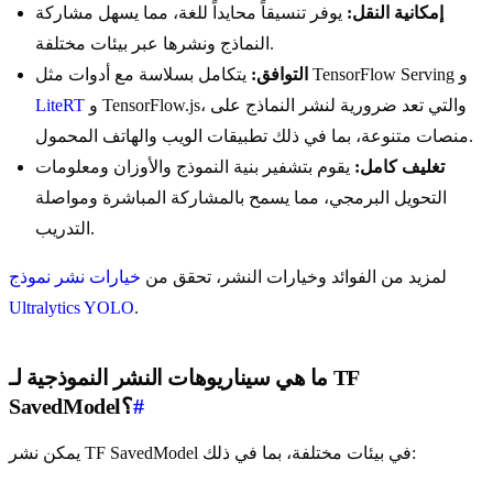
إمكانية النقل:
يوفر تنسيقاً محايداً للغة، مما يسهل مشاركة
النماذج ونشرها عبر بيئات مختلفة.
يتكامل بسلاسة مع أدوات مثل TensorFlow Serving و
التوافق:
و TensorFlow.js، والتي تعد ضرورية لنشر النماذج على
LiteRT
منصات متنوعة، بما في ذلك تطبيقات الويب والهاتف المحمول.
تغليف كامل:
يقوم بتشفير بنية النموذج والأوزان ومعلومات
التحويل البرمجي، مما يسمح بالمشاركة المباشرة ومواصلة
التدريب.
لمزيد من الفوائد وخيارات النشر، تحقق من
خيارات نشر نموذج
Ultralytics YOLO
.
ما هي سيناريوهات النشر النموذجية لـ TF
#
SavedModel؟
يمكن نشر TF SavedModel في بيئات مختلفة، بما في ذلك: