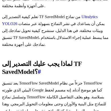
على أجهزة وأنظمة مختلفة.
Ultralytics
تعلم كيفية التصدير إلى TF SavedModel من نماذج
يمكن أن يساعدك في نشر النماذج بسهولة عبر منصات
YOLO26
وبيئات مختلفة. في هذا الدليل، سنشرح كيفية تحويل نماذجك إلى
تنسيق TF SavedModel، مما يبسط عملية إجراء الاستدلال باستخدام
نماذجك على أجهزة مختلفة.
لماذا يجب عليك التصدير إلى TF
#
SavedModel؟
يعد تنسيق TensorFlow SavedModel جزءاً من نظام TensorFlow
البيئي الذي طورته Google كما هو موضح أدناه. إنه مصمم لحفظ
وتسلسل نماذج TensorFlow بسلاسة. وهو يغلف التفاصيل الكاملة
للنماذج مثل البنية والأوزان وحتى معلومات التحويل البرمجي. وهذا
يجعل من السهل مشاركة النماذج ونشرها ومواصلة تدريبها عبر