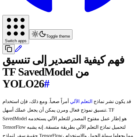
Toggle theme
Switch apps
فهم كيفية التصدير إلى تنسيق
TF SavedModel من
YOLO26
#
قد يكون نشر نماذج
التعلم الآلي
أمراً صعباً. ومع ذلك، فإن استخدام
تنسيق نموذج فعال ومرن يمكن أن يجعل عملك أسهل. TF
SavedModel هو إطار عمل مفتوح المصدر للتعلم الآلي يستخدمه
TensorFlow لتحميل نماذج التعلم الآلي بطريقة متسقة. إنه يشبه
حقيبة سفر لنماذج TensorFlow، مما يجعلها سهلة الحمل والاستخدام