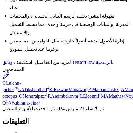
عناء.
سهولة النشر:
يغلف الرسم البياني الحسابي، والمعلمات
المدربة، والبيانات الوصفية في حزمة واحدة، مما يبسط التحميل
والاستدلال.
إدارة الأصول:
يدعم أصولاً خارجية مثل القواميس، مما يضمن
توفرها عند تحميل النموذج.
.
وثائق TensorFlow الرسمية
لمزيد من التفاصيل، استكشف
المساهمون
GL
glenn-
20
4
2
1
jocher
LA
lakshanthad
RI
RizwanMunawar
AM
amanharshx
AM
am
1
1
1
1
octopus
ON
onuralpszr
RA
raimbekovm
LE
leonnil
MA
MatthewNoy
1
1
Q
AB
abirami-vina
تم الإنشاء
23 مارس 2024
تم التحديث
الأسبوع الماضي
التعليقات