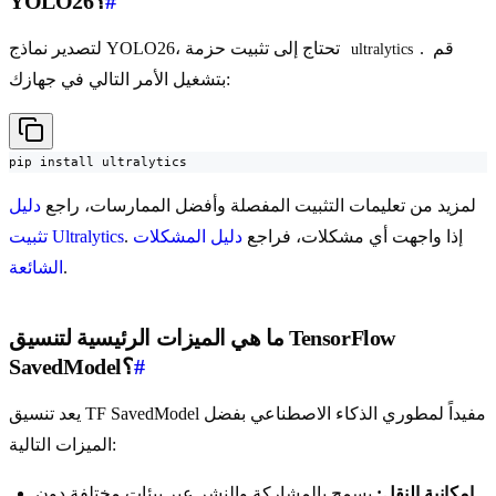
#
YOLO26؟
. قم
لتصدير نماذج YOLO26، تحتاج إلى تثبيت حزمة
ultralytics
بتشغيل الأمر التالي في جهازك:
pip install ultralytics
لمزيد من تعليمات التثبيت المفصلة وأفضل الممارسات، راجع
دليل
. إذا واجهت أي مشكلات، فراجع
دليل المشكلات
تثبيت Ultralytics
.
الشائعة
ما هي الميزات الرئيسية لتنسيق TensorFlow
#
SavedModel؟
يعد تنسيق TF SavedModel مفيداً لمطوري الذكاء الاصطناعي بفضل
الميزات التالية:
إمكانية النقل:
يسمح بالمشاركة والنشر عبر بيئات مختلفة دون