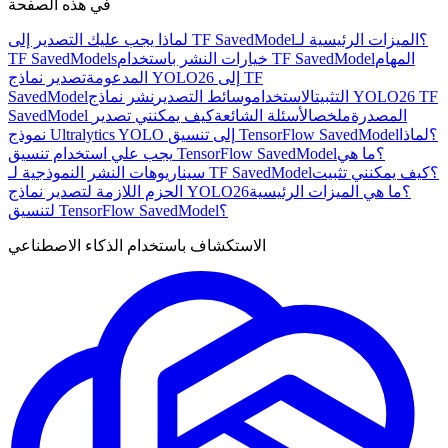
في هذه الصفحة
لماذا يجب عليك التصدير إلى TF SavedModel؟
الميزات الرئيسية لـ
المهام
خيارات النشر باستخدام TF SavedModel
TF SavedModels
المدعومة
تصدير نماذج YOLO26 إلى TF
التثبيت
الاستخدام
وسائط التصدير
نشر نماذج YOLO26 TF
SavedModel
SavedModel المصدرة
ملخص
الأسئلة الشائعة
كيف يمكنني تصدير
نموذج Ultralytics YOLO إلى تنسيق TensorFlow SavedModel؟
لماذا
يجب علي استخدام تنسيق TensorFlow SavedModel؟
ما هي
سيناريوهات النشر النموذجية لـ TF SavedModel؟
كيف يمكنني تثبيت
الحزم اللازمة لتصدير نماذج YOLO26؟
ما هي الميزات الرئيسية
لتنسيق TensorFlow SavedModel؟
الاستكشاف باستخدام الذكاء الاصطناعي