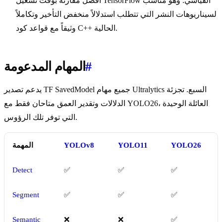
أفضل مقارنة بوقت تشغيل TensorFlow القياسي. وهو مناسب
لسيناريوهات النشر التي تتطلب استدلالاً منخفض التأخير وتكاملاً
وثيقاً مع قواعد كود C++ الحالية.
#
المهام المدعومة
يدعم تصدير TF SavedModel جميع مهام Ultralytics السبع. تجزئة
الدلالات وتقدير العمق متاحان فقط مع YOLO26، العائلة الوحيدة
التي توفر تلك الرؤوس.
YOLO26
YOLO11
YOLOv8
المهمة
Detect
✅
✅
✅
Segment
✅
✅
✅
Semantic
❌
❌
✅