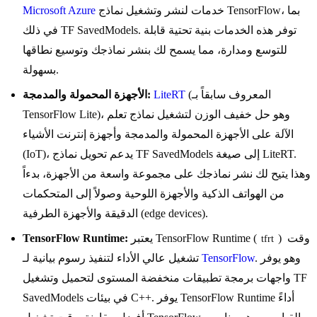
خدمات لنشر وتشغيل نماذج TensorFlow، بما
Microsoft Azure
في ذلك TF SavedModels. توفر هذه الخدمات بنية تحتية قابلة
للتوسع ومدارة، مما يسمح لك بنشر نماذجك وتوسيع نطاقها
بسهولة.
(المعروف سابقاً بـ
LiteRT
الأجهزة المحمولة والمدمجة:
TensorFlow Lite)، وهو حل خفيف الوزن لتشغيل نماذج تعلم
الآلة على الأجهزة المحمولة والمدمجة وأجهزة إنترنت الأشياء
(IoT)، يدعم تحويل نماذج TF SavedModels إلى صيغة LiteRT.
وهذا يتيح لك نشر نماذجك على مجموعة واسعة من الأجهزة، بدءاً
من الهواتف الذكية والأجهزة اللوحية وصولاً إلى المتحكمات
الدقيقة والأجهزة الطرفية (edge devices).
) وقت
يعتبر TensorFlow Runtime (
TensorFlow Runtime:
tfrt
. وهو يوفر
TensorFlow
تشغيل عالي الأداء لتنفيذ رسوم بيانية لـ
واجهات برمجة تطبيقات منخفضة المستوى لتحميل وتشغيل TF
SavedModels في بيئات C++. يوفر TensorFlow Runtime أداءً