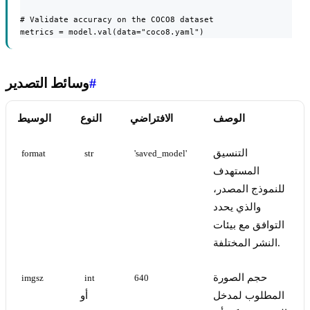
# Validate accuracy on the COCO8 dataset

metrics = model.val(data="coco8.yaml")
#
وسائط التصدير
الوصف
الافتراضي
النوع
الوسيط
التنسيق
format
str
'saved_model'
المستهدف
للنموذج المصدر،
والذي يحدد
التوافق مع بيئات
النشر المختلفة.
حجم الصورة
imgsz
int
640
المطلوب لمدخل
أو