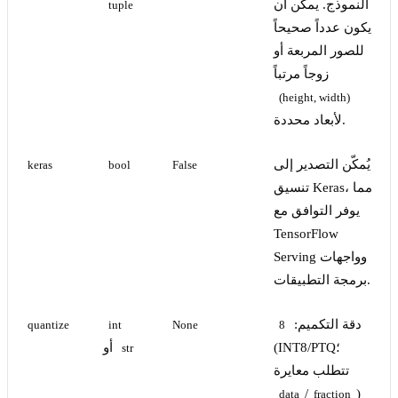
النموذج. يمكن أن
tuple
يكون عدداً صحيحاً
للصور المربعة أو
زوجاً مرتباً
(height, width)
لأبعاد محددة.
يُمكّن التصدير إلى
keras
bool
False
تنسيق Keras، مما
يوفر التوافق مع
TensorFlow
Serving وواجهات
برمجة التطبيقات.
دقة التكميم:
quantize
int
None
8
(INT8/PTQ؛
أو
str
تتطلب معايرة
/
)
data
fraction