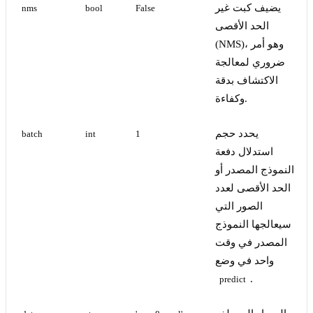
يضيف كبت غير
nms
bool
False
الحد الأقصى
(NMS)، وهو أمر
ضروري لمعالجة
الاكتشاف بدقة
وكفاءة.
يحدد حجم
batch
int
1
استدلال دفعة
النموذج المصدر أو
الحد الأقصى لعدد
الصور التي
سيعالجها النموذج
المصدر في وقت
واحد في وضع
.
predict