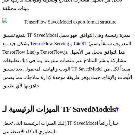
بيئات مختلفة.
يتمتع تنسيق TF SavedModel بميزة رئيسية وهي التوافق. فهو يعمل
(المعروف سابقاً باسم
LiteRT
و
TensorFlow Serving
بشكل جيد مع
TensorFlow Lite) و TensorFlow.js. هذا التوافق يجعل من الأسهل
مشاركة ونشر النماذج عبر منصات متنوعة، بما في ذلك تطبيقات
الويب والهاتف المحمول. يعد تنسيق TF SavedModel مفيداً لكل من
الأبحاث والإنتاج، حيث يوفر طريقة موحدة لإدارة نماذجك، مما يضمن
جاهزيتها لأي تطبيق.
#
الميزات الرئيسية لـ TF SavedModels
إليك الميزات الرئيسية التي تجعل TF SavedModel خياراً رائعاً
لمطوري الذكاء الاصطناعي: