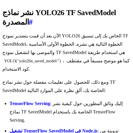
نشر نماذج YOLO26 TF SavedModel
#
المصدرة
الآن بعد أن قمت بتصدير نموذج YOLO26 الخاص بك إلى تنسيق TF
SavedModel، الخطوة التالية هي نشره. الخطوة الأولى الأساسية
والموصى بها لتشغيل نموذج TF SavedModel هي استخدام طريقة
، كما هو موضح مسبقاً في مقتطف
YOLO("yolo26n_saved_model/")
كود الاستخدام.
ومع ذلك، للحصول على تعليمات مفصلة حول نشر نماذج TF
SavedModel الخاصة بك، ألقِ نظرة على الموارد التالية:
: إليك وثائق المطورين حول كيفية نشر
TensorFlow Serving
نماذج TF SavedModel الخاصة بك باستخدام TensorFlow
Serving.
: تدوينة من
تشغيل TensorFlow SavedModel في Node.js