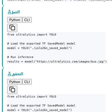
التنبؤ
Python
CLI
from ultralytics import YOLO

# Load the exported TF SavedModel model

model = YOLO("./yolo26n_saved_model")

# Run inference

results = model("https://ultralytics.com/images/bus.jpg")
التحقق
Python
CLI
from ultralytics import YOLO

# Load the exported TF SavedModel model

model = YOLO("./yolo26n_saved_model")
