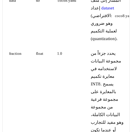
المسار إلى ملف
data
str
'coco8.yaml'
dataset
إعداد
(الافتراضي:
coco8.yam
وهو ضروري
لعملية التكميم
(quantization).
يحدد جزءاً من
fraction
float
1.0
مجموعة البيانات
لاستخدامه في
معايرة تكميم
INT8. يسمح
بالمعايرة على
مجموعة فرعية
من مجموعة
البيانات الكاملة،
وهو مفيد للتجارب
أو عندما تكون