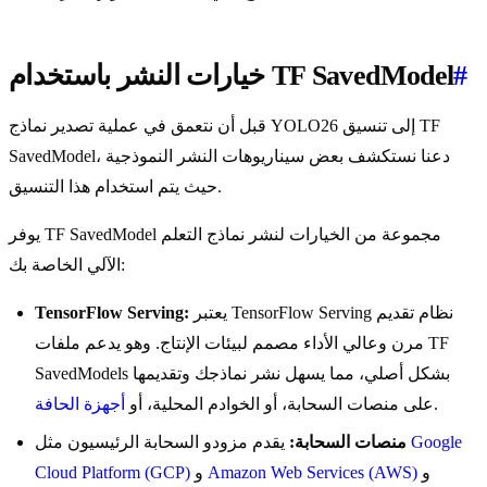
#
خيارات النشر باستخدام TF SavedModel
قبل أن نتعمق في عملية تصدير نماذج YOLO26 إلى تنسيق TF
SavedModel، دعنا نستكشف بعض سيناريوهات النشر النموذجية
حيث يتم استخدام هذا التنسيق.
يوفر TF SavedModel مجموعة من الخيارات لنشر نماذج التعلم
الآلي الخاصة بك:
يعتبر TensorFlow Serving نظام تقديم
TensorFlow Serving:
مرن وعالي الأداء مصمم لبيئات الإنتاج. وهو يدعم ملفات TF
SavedModels بشكل أصلي، مما يسهل نشر نماذجك وتقديمها
.
على منصات السحابة، أو الخوادم المحلية، أو
أجهزة الحافة
Google
يقدم مزودو السحابة الرئيسيون مثل
منصات السحابة:
و
Amazon Web Services (AWS)
و
Cloud Platform (GCP)