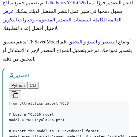
لدعم التصدير فورًا، مما
نماذج Ultralytics YOLO26
تم تصميم جميع
يسهل دمجها في سير عمل النشر المفضل لديك. يمكنك
عرض
القائمة الكاملة لتنسيقات التصدير المدعومة وخيارات التكوين
لاختيار أفضل إعداد لتطبيقك.
يدعم تنسيق TF SavedModel أوضاع
التصدير
و
التنبؤ
و
التحقق
. قم
بتصدير نموذجك، ثم قم بتحميل النموذج المصدر لإجراء الاستدلال أو
التحقق من دقته.
التصدير
Python
CLI
from ultralytics import YOLO

# Load a YOLO26 model

model = YOLO("yolo26n.pt")

# Export the model to TF SavedModel format

model.export(format="saved_model")  # creates '/yolo26n_sav