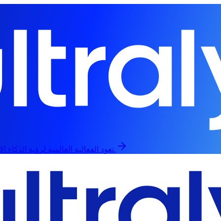
تعود الفعالية العالمية لرؤية الذكاء الاصطناعي في 13 سبتمبر، حضورياً وعبر الإنترنت.