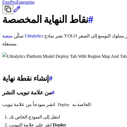
Free
Pro
Enterprise
#
نقاط النهاية المخصصة
نشر نماذج YOLO إلى نقاط نهاية مخصصة في 42 منطقة عالمية. كل نقطة نهاية هي خدمة أحادية المستأجر تتميز بسلوك التوسع إلى الصفر (scale-to-zero)، وعنوان URL فريد، ومراقبة
منصة Ultralytics
تمكّن
مستقلة.
#
إنشاء نقطة نهاية
#
من علامة تبويب النشر
الخاصة به:
انشر نموذجاً من علامة تبويب
Deploy
انتقل إلى النموذج الخاص بك
Deploy
انقر على علامة التبويب