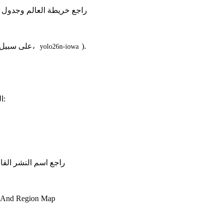
راجع خريطة العالم وجدول 
).
يتم إنشاء اسم النشر تلقائياً من اسم النموذج ومدينة المنطقة (على سبيل المثال،
yolo26n-iowa
العالمية في الشريط الجانبي:
راجع اسم النشر القابل