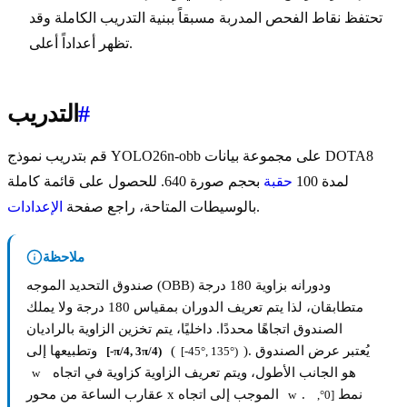
تحتفظ نقاط الفحص المدربة مسبقاً ببنية التدريب الكاملة وقد
تظهر أعداداً أعلى.
#
التدريب
قم بتدريب نموذج YOLO26n-obb على مجموعة بيانات DOTA8
لمدة 100
حقبة
بحجم صورة 640. للحصول على قائمة كاملة
.
بالوسيطات المتاحة، راجع صفحة
الإعدادات
ملاحظة
صندوق التحديد الموجه (OBB) ودورانه بزاوية 180 درجة
متطابقان، لذا يتم تعريف الدوران بمقياس 180 درجة ولا يملك
الصندوق اتجاهًا محددًا. داخليًا، يتم تخزين الزاوية بالراديان
). يُعتبر عرض الصندوق
(
وتطبيعها إلى
[-π/4, 3π/4)
[-45°, 135°)
هو الجانب الأطول، ويتم تعريف الزاوية كزاوية في اتجاه
w
. نمط
عقارب الساعة من محور x الموجب إلى اتجاه
w
[0°, 