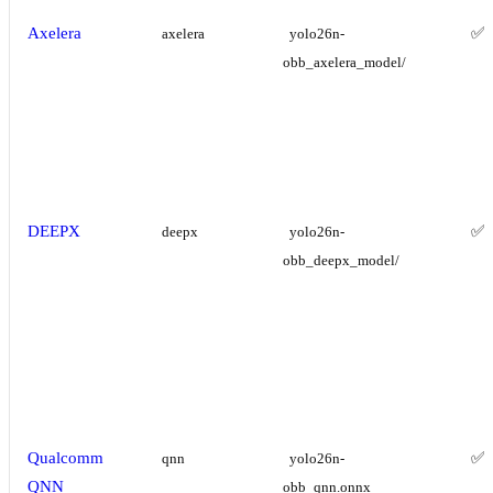
Axelera
✅
axelera
yolo26n-
obb_axelera_model/
DEEPX
✅
deepx
yolo26n-
obb_deepx_model/
Qualcomm
✅
qnn
yolo26n-
QNN
obb_qnn.onnx