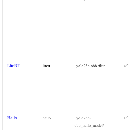
LiteRT
✅
litert
yolo26n-obb.tflite
Hailo
✅
hailo
yolo26n-
obb_hailo_model/