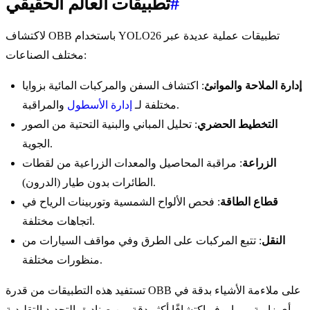
#
تطبيقات العالم الحقيقي
لاكتشاف OBB باستخدام YOLO26 تطبيقات عملية عديدة عبر
مختلف الصناعات:
إدارة الملاحة والموانئ
: اكتشاف السفن والمركبات المائية بزوايا
والمراقبة.
مختلفة لـ
إدارة الأسطول
التخطيط الحضري
: تحليل المباني والبنية التحتية من الصور
الجوية.
الزراعة
: مراقبة المحاصيل والمعدات الزراعية من لقطات
الطائرات بدون طيار (الدرون).
قطاع الطاقة
: فحص الألواح الشمسية وتوربينات الرياح في
اتجاهات مختلفة.
النقل
: تتبع المركبات على الطرق وفي مواقف السيارات من
منظورات مختلفة.
تستفيد هذه التطبيقات من قدرة OBB على ملاءمة الأشياء بدقة في
أي زاوية، مما يوفر اكتشافًا أكثر دقة من صناديق التحديد التقليدية.