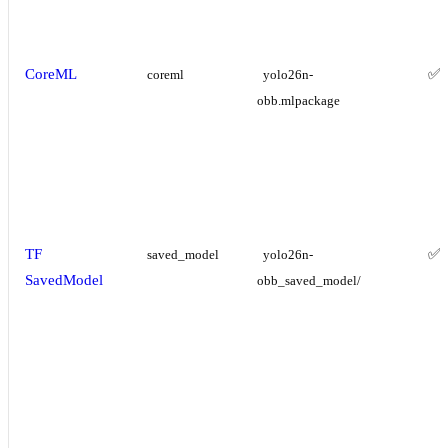
CoreML
✅
coreml
yolo26n-
obb.mlpackage
TF
✅
saved_model
yolo26n-
SavedModel
obb_saved_model/