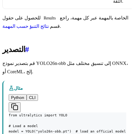
الثقة.
الخاصة بالمهمة عبر كل مهمة، راجع
للحصول على حقول
Results
.
قسم
نتائج التنبؤ حسب المهمة
#
التصدير
قم بتصدير نموذج YOLO26n-obb إلى تنسيق مختلف مثل ONNX،
أو CoreML، إلخ.
مثال
Python
CLI
from ultralytics import YOLO

# Load a model

model = YOLO("yolo26n-obb.pt")  # load an official model
