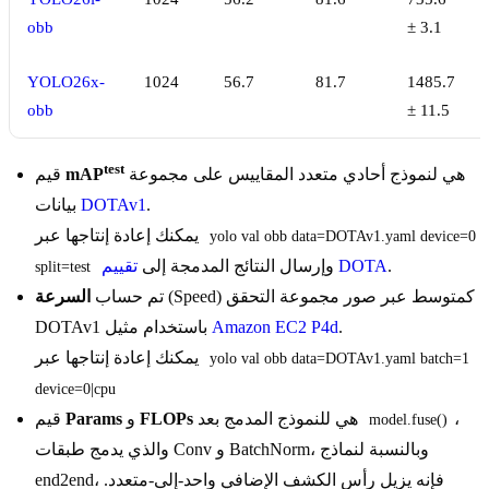
obb
± 3.1
YOLO26x-
1024
56.7
81.7
1485.7
obb
± 11.5
test
هي لنموذج أحادي متعدد المقاييس على مجموعة
mAP
قيم
.
DOTAv1
بيانات
يمكنك إعادة إنتاجها عبر
yolo val obb data=DOTAv1.yaml device=0 
.
تقييم DOTA
وإرسال النتائج المدمجة إلى
split=test
(Speed) كمتوسط عبر صور مجموعة التحقق
تم حساب
السرعة
.
Amazon EC2 P4d
DOTAv1 باستخدام مثيل
يمكنك إعادة إنتاجها عبر
yolo val obb data=DOTAv1.yaml batch=1 
device=0|cpu
،
هي للنموذج المدمج بعد
FLOPs
و
Params
قيم
model.fuse()
والذي يدمج طبقات Conv و BatchNorm، وبالنسبة لنماذج
end2end، فإنه يزيل رأس الكشف الإضافي واحد-إلى-متعدد.