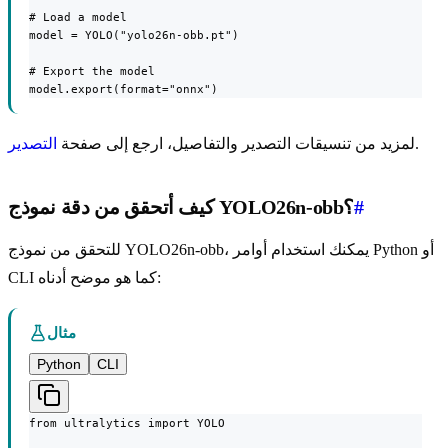
# Load a model

model = YOLO("yolo26n-obb.pt")

# Export the model

model.export(format="onnx")
.
لمزيد من تنسيقات التصدير والتفاصيل، ارجع إلى صفحة
التصدير
#
كيف أتحقق من دقة نموذج YOLO26n-obb؟
للتحقق من نموذج YOLO26n-obb، يمكنك استخدام أوامر Python أو
CLI كما هو موضح أدناه:
مثال
Python
CLI
from ultralytics import YOLO
