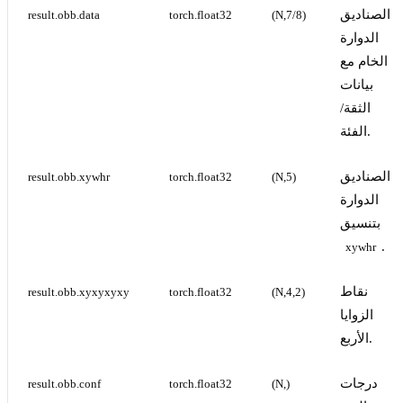
الصناديق
result.obb.data
torch.float32
(N,7/8)
الدوارة
الخام مع
بيانات
الثقة/
الفئة.
الصناديق
result.obb.xywhr
torch.float32
(N,5)
الدوارة
بتنسيق
.
xywhr
نقاط
result.obb.xyxyxyxy
torch.float32
(N,4,2)
الزوايا
الأربع.
درجات
result.obb.conf
torch.float32
(N,)