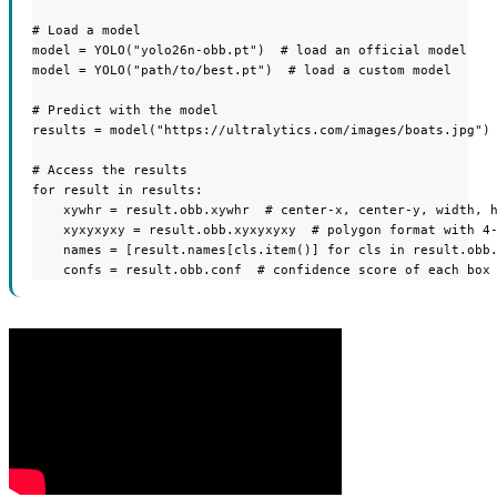
# Load a model

model = YOLO("yolo26n-obb.pt")  # load an official model

model = YOLO("path/to/best.pt")  # load a custom model

# Predict with the model

results = model("https://ultralytics.com/images/boats.jpg") 
# Access the results

for result in results:

    xywhr = result.obb.xywhr  # center-x, center-y, width, h
    xyxyxyxy = result.obb.xyxyxyxy  # polygon format with 4-
    names = [result.names[cls.item()] for cls in result.obb.
    confs = result.obb.conf  # confidence score of each box