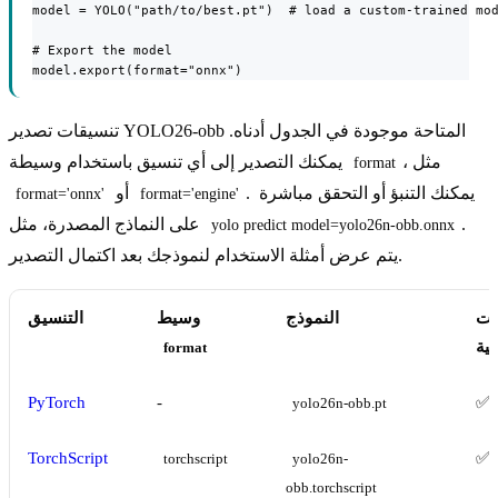
model = YOLO("path/to/best.pt")  # load a custom-trained mod
# Export the model

model.export(format="onnx")
تنسيقات تصدير YOLO26-obb المتاحة موجودة في الجدول أدناه.
، مثل
يمكنك التصدير إلى أي تنسيق باستخدام وسيطة
format
. يمكنك التنبؤ أو التحقق مباشرة
أو
format='onnx'
format='engine'
.
على النماذج المصدرة، مثل
yolo predict model=yolo26n-obb.onnx
يتم عرض أمثلة الاستخدام لنموذجك بعد اكتمال التصدير.
نات
النموذج
وسيط
التنسيق
ية
format
PyTorch
-
✅
yolo26n-obb.pt
TorchScript
✅
torchscript
yolo26n-
obb.torchscript