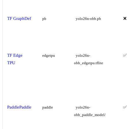
TF GraphDef
❌
pb
yolo26n-obb.pb
TF Edge
✅
edgetpu
yolo26n-
TPU
obb_edgetpu.tflite
PaddlePaddle
✅
paddle
yolo26n-
obb_paddle_model/