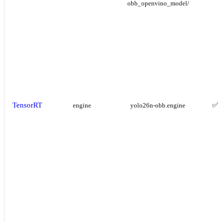
obb_openvino_model/
TensorRT
✅
engine
yolo26n-obb.engine