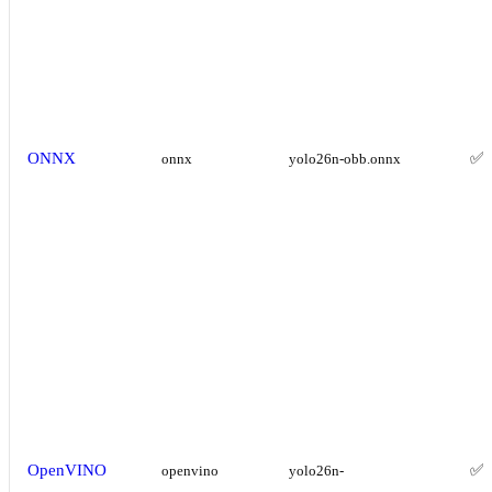
ONNX
✅
onnx
yolo26n-obb.onnx
OpenVINO
✅
openvino
yolo26n-