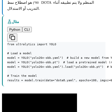
هو اصطلاح نمط DOTA المنظم ولا يتم تطبيقه أثناء
90°)
التدريب أو الاستدلال.
مثال
Python
CLI
from ultralytics import YOLO

# Load a model

model = YOLO("yolo26n-obb.yaml")  # build a new model from Y
model = YOLO("yolo26n-obb.pt")  # load a pretrained model (r
model = YOLO("yolo26n-obb.yaml").load("yolo26n-obb.pt")  # b
# Train the model

results = model.train(data="dota8.yaml", epochs=100, imgsz=