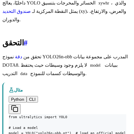
، والذي
داخليًا، يعالج YOLO الخسائر والمخرجات بتنسيق
xywhr
(xy)، والعرض، والارتفاع،
يمثل النقطة المركزية لـ
صندوق التحديد
والدوران.
#
التحقق
تحقق من
دقة
نموذج YOLO26n-obb المدرب على مجموعة بيانات
ببيانات
DOTA8. لا يلزم وجود وسيطات حيث يحتفظ
model
والوسيطات كسمات للنموذج.
التدريب
data
مثال
Python
CLI
from ultralytics import YOLO

# Load a model

model = YOLO("yolo26n-obb.pt")  # load an official model
