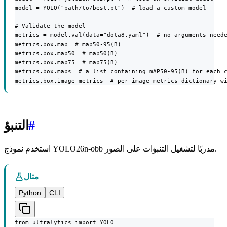
model = YOLO("path/to/best.pt")  # load a custom model

# Validate the model

metrics = model.val(data="dota8.yaml")  # no arguments neede
metrics.box.map  # map50-95(B)

metrics.box.map50  # map50(B)

metrics.box.map75  # map75(B)

metrics.box.maps  # a list containing mAP50-95(B) for each c
metrics.box.image_metrics  # per-image metrics dictionary w
#
التنبؤ
استخدم نموذج YOLO26n-obb مدربًا لتشغيل التنبؤات على الصور.
مثال
Python
CLI
from ultralytics import YOLO
