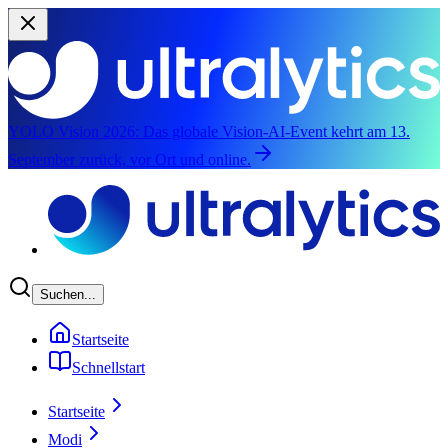
YOLO Vision 2026:
Das globale Vision-AI-Event kehrt am 13.
September zurück, vor Ort und online.
Zum Hauptinhalt springen
Suchen...
Startseite
Schnellstart
Startseite
Modi