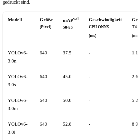
gedruckt sind.
val
Modell
Größe
Geschwindigkeit
Ges
mAP
(Pixel)
CPU ONNX
T4 
50-95
(ms)
(ms)
YOLOv6-
640
37.5
-
1.1
3.0n
YOLOv6-
640
45.0
-
2.6
3.0s
YOLOv6-
640
50.0
-
5.2
3.0m
YOLOv6-
640
52.8
-
8.9
3.0l