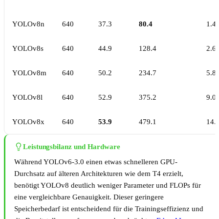
YOLOv8n
640
37.3
80.4
1.4
YOLOv8s
640
44.9
128.4
2.6
YOLOv8m
640
50.2
234.7
5.8
YOLOv8l
640
52.9
375.2
9.0
YOLOv8x
640
53.9
479.1
14.
Leistungsbilanz und Hardware
Während YOLOv6-3.0 einen etwas schnelleren GPU-
Durchsatz auf älteren Architekturen wie dem T4 erzielt,
benötigt YOLOv8 deutlich weniger Parameter und FLOPs für
eine vergleichbare Genauigkeit. Dieser geringere
Speicherbedarf ist entscheidend für die Trainingseffizienz und