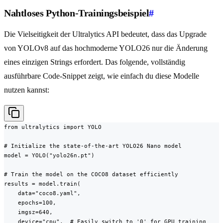
Nahtloses Python-Trainingsbeispiel
#
Die Vielseitigkeit der Ultralytics API bedeutet, dass das Upgrade
von YOLOv8 auf das hochmoderne YOLO26 nur die Änderung
eines einzigen Strings erfordert. Das folgende, vollständig
ausführbare Code-Snippet zeigt, wie einfach du diese Modelle
nutzen kannst:
from ultralytics import YOLO

# Initialize the state-of-the-art YOLO26 Nano model

model = YOLO("yolo26n.pt")

# Train the model on the COCO8 dataset efficiently

results = model.train(

    data="coco8.yaml",

    epochs=100,

    imgsz=640,

    device="cpu",  # Easily switch to '0' for GPU training
