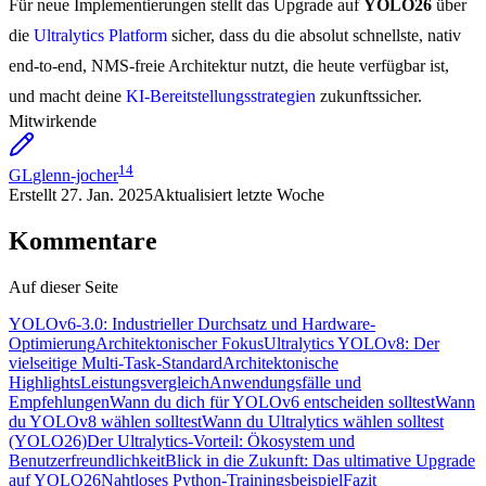
Für neue Implementierungen stellt das Upgrade auf
YOLO26
über
die
Ultralytics Platform
sicher, dass du die absolut schnellste, nativ
end-to-end, NMS-freie Architektur nutzt, die heute verfügbar ist,
und macht deine
KI-Bereitstellungsstrategien
zukunftssicher.
Mitwirkende
14
GL
glenn-jocher
Erstellt
27. Jan. 2025
Aktualisiert
letzte Woche
Kommentare
Auf dieser Seite
YOLOv6-3.0: Industrieller Durchsatz und Hardware-
Optimierung
Architektonischer Fokus
Ultralytics YOLOv8: Der
vielseitige Multi-Task-Standard
Architektonische
Highlights
Leistungsvergleich
Anwendungsfälle und
Empfehlungen
Wann du dich für YOLOv6 entscheiden solltest
Wann
du YOLOv8 wählen solltest
Wann du Ultralytics wählen solltest
(YOLO26)
Der Ultralytics-Vorteil: Ökosystem und
Benutzerfreundlichkeit
Blick in die Zukunft: Das ultimative Upgrade
auf YOLO26
Nahtloses Python-Trainingsbeispiel
Fazit