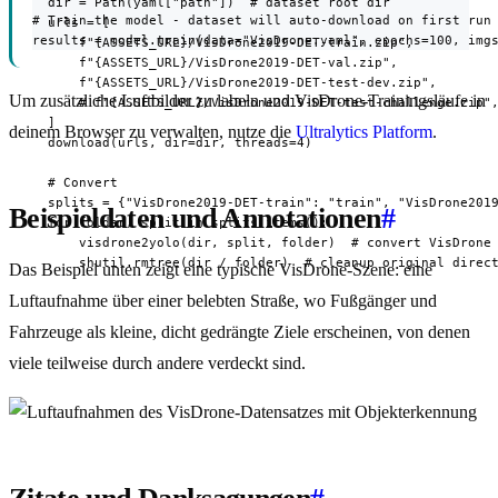
  dir = Path(yaml["path"])  # dataset root dir

# Train the model - dataset will auto-download on first run

  urls = [

results = model.train(data="VisDrone.yaml", epochs=100, img
      f"{ASSETS_URL}/VisDrone2019-DET-train.zip",

      f"{ASSETS_URL}/VisDrone2019-DET-val.zip",

      f"{ASSETS_URL}/VisDrone2019-DET-test-dev.zip",

Um zusätzliche Luftbilder zu labeln und VisDrone-Trainingsläufe in
      # f"{ASSETS_URL}/VisDrone2019-DET-test-challenge.zip",
  ]

deinem Browser zu verwalten, nutze die
Ultralytics Platform
.
  download(urls, dir=dir, threads=4)

  # Convert

  splits = {"VisDrone2019-DET-train": "train", "VisDrone2019
Beispieldaten und Annotationen
#
  for folder, split in splits.items():

      visdrone2yolo(dir, split, folder)  # convert VisDrone 
      shutil.rmtree(dir / folder)  # cleanup original direc
Das Beispiel unten zeigt eine typische VisDrone-Szene: eine
Luftaufnahme über einer belebten Straße, wo Fußgänger und
Fahrzeuge als kleine, dicht gedrängte Ziele erscheinen, von denen
viele teilweise durch andere verdeckt sind.