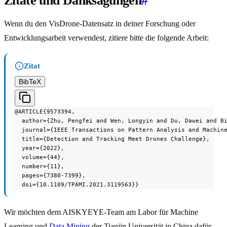
Zitate und Danksagungen
#
Wenn du den VisDrone-Datensatz in deiner Forschung oder
Entwicklungsarbeit verwendest, zitiere bitte die folgende Arbeit:
Zitat
BibTeX
@ARTICLE{9573394,

  author={Zhu, Pengfei and Wen, Longyin and Du, Dawei and Bi
  journal={IEEE Transactions on Pattern Analysis and Machine
  title={Detection and Tracking Meet Drones Challenge},

  year={2022},

  volume={44},

  number={11},

  pages={7380-7399},

  doi={10.1109/TPAMI.2021.3119563}}
Wir möchten dem AISKYEYE-Team am Labor für Machine
Learning und
Data Mining
der Tianjin Universität in China dafür