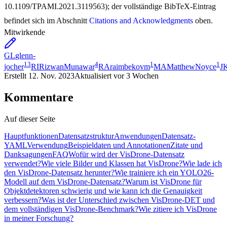
10.1109/TPAMI.2021.3119563); der vollständige BibTeX-Eintrag
befindet sich im Abschnitt
Citations and Acknowledgments
oben.
Mitwirkende
GL
glenn-
13
4
1
1
jocher
RI
RizwanMunawar
RA
raimbekovm
MA
MatthewNoyce
J
Erstellt
12. Nov. 2023
Aktualisiert
vor 3 Wochen
Kommentare
Auf dieser Seite
Hauptfunktionen
Datensatzstruktur
Anwendungen
Datensatz-
YAML
Verwendung
Beispieldaten und Annotationen
Zitate und
Danksagungen
FAQ
Wofür wird der VisDrone-Datensatz
verwendet?
Wie viele Bilder und Klassen hat VisDrone?
Wie lade ich
den VisDrone-Datensatz herunter?
Wie trainiere ich ein YOLO26-
Modell auf dem VisDrone-Datensatz?
Warum ist VisDrone für
Objektdetektoren schwierig und wie kann ich die Genauigkeit
verbessern?
Was ist der Unterschied zwischen VisDrone-DET und
dem vollständigen VisDrone-Benchmark?
Wie zitiere ich VisDrone
in meiner Forschung?