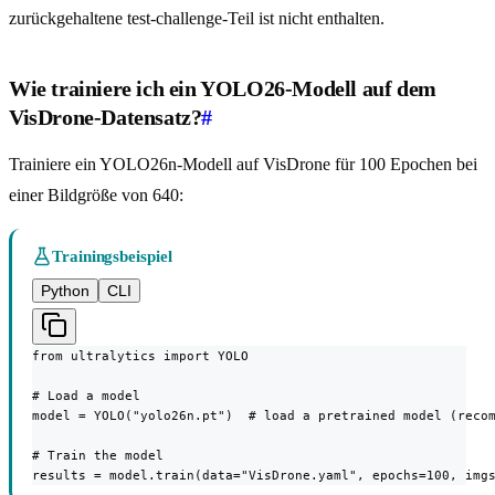
zurückgehaltene test-challenge-Teil ist nicht enthalten.
Wie trainiere ich ein YOLO26-Modell auf dem
VisDrone-Datensatz?
#
Trainiere ein YOLO26n-Modell auf VisDrone für 100 Epochen bei
einer Bildgröße von 640:
Trainingsbeispiel
Python
CLI
from ultralytics import YOLO

# Load a model

model = YOLO("yolo26n.pt")  # load a pretrained model (recom
# Train the model

results = model.train(data="VisDrone.yaml", epochs=100, img