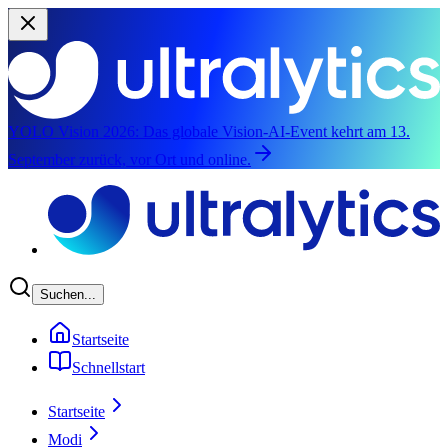
YOLO Vision 2026:
Das globale Vision-AI-Event kehrt am 13.
September zurück, vor Ort und online.
Zum Hauptinhalte springen
Suchen...
Startseite
Schnellstart
Startseite
Modi