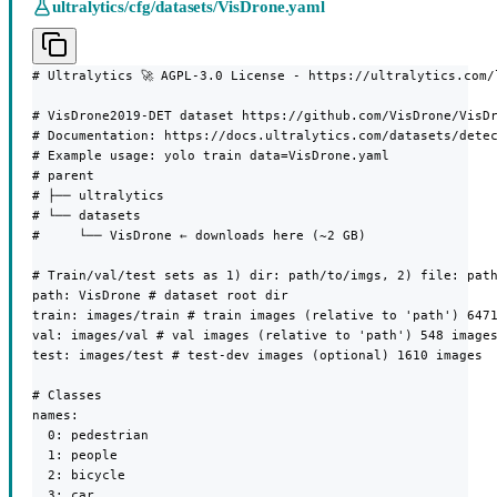
ultralytics/cfg/datasets/VisDrone.yaml
# Ultralytics 🚀 AGPL-3.0 License - https://ultralytics.com/l
# VisDrone2019-DET dataset https://github.com/VisDrone/VisDr
# Documentation: https://docs.ultralytics.com/datasets/detec
# Example usage: yolo train data=VisDrone.yaml

# parent

# ├── ultralytics

# └── datasets

#     └── VisDrone ← downloads here (~2 GB)

# Train/val/test sets as 1) dir: path/to/imgs, 2) file: path
path: VisDrone # dataset root dir

train: images/train # train images (relative to 'path') 6471
val: images/val # val images (relative to 'path') 548 images
test: images/test # test-dev images (optional) 1610 images

# Classes

names:

  0: pedestrian

  1: people

  2: bicycle

  3: car
