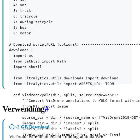
  4: van

  5: truck

  6: tricycle

  7: awning-tricycle

  8: bus

  9: motor

# Download script/URL (optional) ---------------------------
download: |

  import os

  from pathlib import Path

  import shutil

  from ultralytics.utils.downloads import download

  from ultralytics.utils import ASSETS_URL, TQDM

  def visdrone2yolo(dir, split, source_name=None):

      """Convert VisDrone annotations to YOLO format with im
      from PIL import Image

Verwendung
#
      source_dir = dir / (source_name or f"VisDrone2019-DET-
      images_dir = dir / "images" / split

~2 GB Download
      labels_dir = dir / "labels" / split

      labels_dir.mkdir(parents=True, exist_ok=True)

VisDrone wird beim ersten Training automatisch