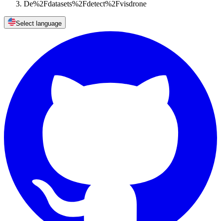
De%2Fdatasets%2Fdetect%2Fvisdrone
Select language