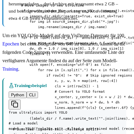
heruntergeladen – drei Archive mit insgesamt etwa 2 GB –
      # Move images to new structure

und benötigt während der Entpackung und Konvertierung
      if (source_images_dir := source_dir / "images").exists
          images_dir.mkdir(parents=True, exist_ok=True)

etwa 4 GB freien Festplattenspeicher.
          for img in source_images_dir.glob("*.jpg"):

              img.rename(images_dir / img.name)

Um ein YOLO26n-Modell auf dem VisDrone-Datensatz für 100
      for f in TQDM((source_dir / "annotations").glob("*.txt
          img_size = Image.open(images_dir / f.with_suffix("
Epochen
bei einer Bildgröße von 640 zu trainieren, kannst du die
          dw, dh = 1.0 / img_size[0], 1.0 / img_size[1]

folgenden Code-Snippets verwenden. Eine umfassende Liste der
          lines = []

verfügbaren Argumente findest du auf der Seite zum Modell-
          with open(f, encoding="utf-8") as file:

Training
.
              for row in [x.split(",") for x in file.read().
                  if row[4] != "0":  # Skip ignored regions

                      x, y, w, h = map(int, row[:4])

Trainingsbeispiel
                      cls = int(row[5]) - 1

                      # Convert to YOLO format

Python
CLI
                      x_center, y_center = (x + w / 2) * dw,
                      w_norm, h_norm = w * dw, h * dh

                      lines.append(f"{cls} {x_center:.6f} {y
from ultralytics import YOLO

          (labels_dir / f.name).write_text("".join(lines), e
# Load a model

model = YOLO("yolo26n.pt")  # load a pretrained model (recom
  # Download (ignores test-challenge split)
