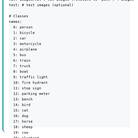
test: # test images (optional)

# Classes

names:

  0: person

  1: bicycle

  2: car

  3: motorcycle

  4: airplane

  5: bus

  6: train

  7: truck

  8: boat

  9: traffic light

  10: fire hydrant

  11: stop sign

  12: parking meter

  13: bench

  14: bird

  15: cat

  16: dog

  17: horse

  18: sheep

  19: cow
