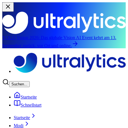
YOLO Vision 2026:
Das globale Vision AI Event kehrt am 13.
September zurück, vor Ort und online.
Zum Hauptinhalt springen
Suchen...
Startseite
Schnellstart
Startseite
Modi