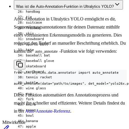
  24: backpack

  25: umbrella

Was ist die Auto-Annotation-Funktion in Ultralytics YOLO?
  26: handbag

  27: tie

Auto-Annotation in Ultralytics YOLO ermöglicht es dir,
  28: suitcase

Segmentierungsannotationen für deinen Datensatz mithilfe
  29: frisbee

  30: skis

eines vortrainierten Erkennungsmodells zu generieren. Dies
  31: snowboard

reduziert den Bedarf an manueller Beschriftung erheblich. Du
  32: sports ball

  33: kite

kannst die
-Funktion wie folgt verwenden:
auto_annotate
  34: baseball bat

  35: baseball glove

  36: skateboard

  37: surfboard

from ultralytics.data.annotator import auto_annotate

  38: tennis racket

  39: bottle

auto_annotate(data="path/to/images", det_model="yolo26x.p
  40: wine glass

  41: cup

Diese Funktion automatisiert den Annotationsprozess und
  42: fork

macht ihn schneller und effizienter. Weitere Details findest du
  43: knife

  44: spoon

in der
Auto-Annotate-Referenz
.
  45: bowl

  46: banana

Mitwirkende
  47: apple
