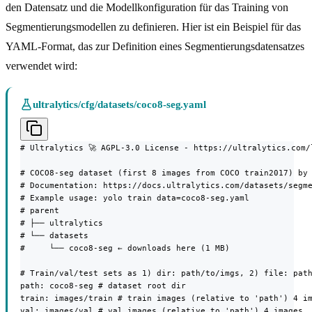
den Datensatz und die Modellkonfiguration für das Training von
Segmentierungsmodellen zu definieren. Hier ist ein Beispiel für das
YAML-Format, das zur Definition eines Segmentierungsdatensatzes
verwendet wird:
ultralytics/cfg/datasets/coco8-seg.yaml
# Ultralytics 🚀 AGPL-3.0 License - https://ultralytics.com/l
# COCO8-seg dataset (first 8 images from COCO train2017) by 
# Documentation: https://docs.ultralytics.com/datasets/segme
# Example usage: yolo train data=coco8-seg.yaml

# parent

# ├── ultralytics

# └── datasets

#     └── coco8-seg ← downloads here (1 MB)

# Train/val/test sets as 1) dir: path/to/imgs, 2) file: path
path: coco8-seg # dataset root dir

train: images/train # train images (relative to 'path') 4 im
val: images/val # val images (relative to 'path') 4 images
