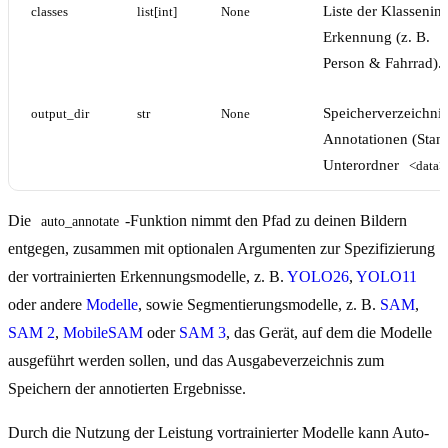
Liste der Klassenind
classes
list[int]
None
Erkennung (z. B.
[
Person & Fahrrad).
Speicherverzeichnis
output_dir
str
None
Annotationen (Stan
Unterordner
<data>
Die
-Funktion nimmt den Pfad zu deinen Bildern
auto_annotate
entgegen, zusammen mit optionalen Argumenten zur Spezifizierung
der vortrainierten Erkennungsmodelle, z. B.
YOLO26
,
YOLO11
oder andere
Modelle
, sowie Segmentierungsmodelle, z. B.
SAM
,
SAM 2
,
MobileSAM
oder
SAM 3
, das Gerät, auf dem die Modelle
ausgeführt werden sollen, und das Ausgabeverzeichnis zum
Speichern der annotierten Ergebnisse.
Durch die Nutzung der Leistung vortrainierter Modelle kann Auto-