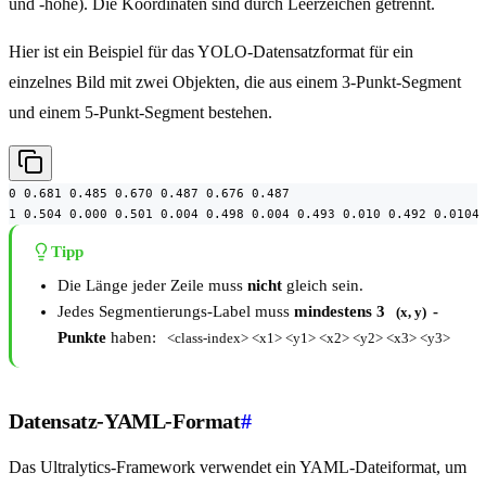
und -höhe). Die Koordinaten sind durch Leerzeichen getrennt.
Hier ist ein Beispiel für das YOLO-Datensatzformat für ein
einzelnes Bild mit zwei Objekten, die aus einem 3-Punkt-Segment
und einem 5-Punkt-Segment bestehen.
0 0.681 0.485 0.670 0.487 0.676 0.487

1 0.504 0.000 0.501 0.004 0.498 0.004 0.493 0.010 0.492 0.0104
Tipp
Die Länge jeder Zeile muss
nicht
gleich sein.
Jedes Segmentierungs-Label muss
mindestens 3
-
(x, y)
Punkte
haben:
<class-index> <x1> <y1> <x2> <y2> <x3> <y3>
Datensatz-YAML-Format
#
Das Ultralytics-Framework verwendet ein YAML-Dateiformat, um