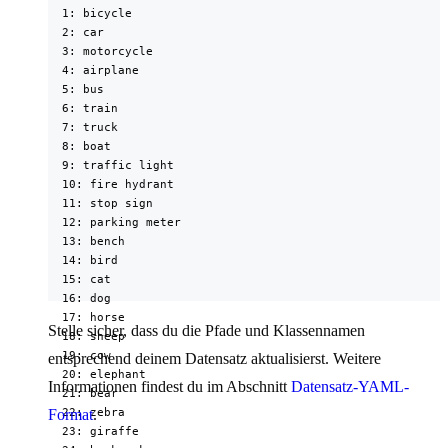
  1: bicycle

  2: car

  3: motorcycle

  4: airplane

  5: bus

  6: train

  7: truck

  8: boat

  9: traffic light

  10: fire hydrant

  11: stop sign

  12: parking meter

  13: bench

  14: bird

  15: cat

  16: dog

  17: horse

Stelle sicher, dass du die Pfade und Klassennamen
  18: sheep

  19: cow

entsprechend deinem Datensatz aktualisierst. Weitere
  20: elephant

Informationen findest du im Abschnitt
Datensatz-YAML-
  21: bear

  22: zebra

Format
.
  23: giraffe
