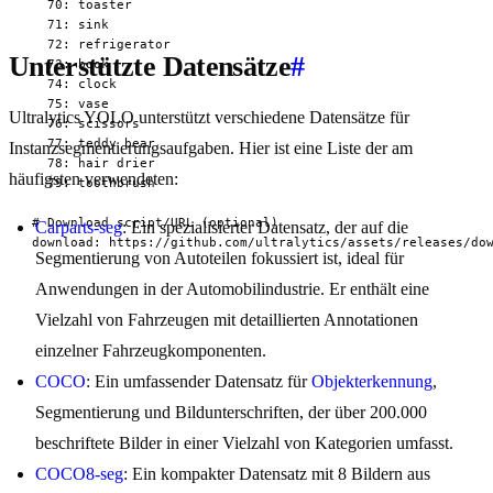
  70: toaster

  71: sink

  72: refrigerator

Unterstützte Datensätze
#
  73: book

  74: clock

  75: vase

Ultralytics YOLO unterstützt verschiedene Datensätze für
  76: scissors

  77: teddy bear

Instanzsegmentierungsaufgaben. Hier ist eine Liste der am
  78: hair drier

häufigsten verwendeten:
  79: toothbrush

# Download script/URL (optional)

Carparts-seg
: Ein spezialisierter Datensatz, der auf die
download: https://github.com/ultralytics/assets/releases/do
Segmentierung von Autoteilen fokussiert ist, ideal für
Anwendungen in der Automobilindustrie. Er enthält eine
Vielzahl von Fahrzeugen mit detaillierten Annotationen
einzelner Fahrzeugkomponenten.
COCO
: Ein umfassender Datensatz für
Objekterkennung
,
Segmentierung und Bildunterschriften, der über 200.000
beschriftete Bilder in einer Vielzahl von Kategorien umfasst.
COCO8-seg
: Ein kompakter Datensatz mit 8 Bildern aus