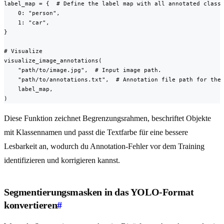
label_map = {  # Define the label map with all annotated class 
    0: "person",

    1: "car",

}

# Visualize

visualize_image_annotations(

    "path/to/image.jpg",  # Input image path.

    "path/to/annotations.txt",  # Annotation file path for the 
    label_map,

)
Diese Funktion zeichnet Begrenzungsrahmen, beschriftet Objekte
mit Klassennamen und passt die Textfarbe für eine bessere
Lesbarkeit an, wodurch du Annotation-Fehler vor dem Training
identifizieren und korrigieren kannst.
Segmentierungsmasken in das YOLO-Format
konvertieren
#