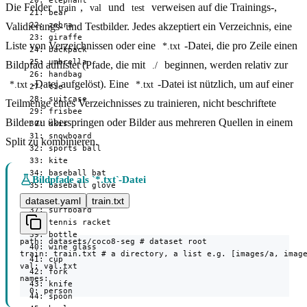
  20: elephant

Die Felder
,
und
verweisen auf die Trainings-,
train
val
test
  21: bear

  22: zebra

Validierungs- und Testbilder. Jedes akzeptiert ein Verzeichnis, eine
  23: giraffe

Liste von Verzeichnissen oder eine
-Datei, die pro Zeile einen
*.txt
  24: backpack

  25: umbrella

Bildpfad auflistet (Pfade, die mit
beginnen, werden relativ zur
./
  26: handbag

-Datei aufgelöst). Eine
-Datei ist nützlich, um auf einer
*.txt
*.txt
  27: tie

  28: suitcase

Teilmenge eines Verzeichnisses zu trainieren, nicht beschriftete
  29: frisbee

Bilder zu überspringen oder Bilder aus mehreren Quellen in einem
  30: skis

  31: snowboard

Split zu kombinieren.
  32: sports ball

  33: kite

  34: baseball bat

Bildpfade als `*.txt`-Datei
  35: baseball glove

  36: skateboard

dataset.yaml
train.txt
  37: surfboard

  38: tennis racket

  39: bottle

path: datasets/coco8-seg # dataset root

  40: wine glass

train: train.txt # a directory, a list e.g. [images/a, image
  41: cup

val: val.txt

  42: fork

names:

  43: knife

  0: person
  44: spoon
