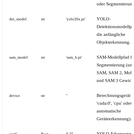
oder Segmentierung
YOLO-
det_model
str
'yolo26x.pt'
Detektionsmodellpf
die anfängliche
Objekterkennung.
SAM-Modellpfad fü
sam_model
str
'sam_b.pt'
Segmentierung (unte
SAM, SAM 2, Mob
und SAM 3 Gewicht
Berechnungsgerät (z
device
str
''
'cuda:0', 'cpu' oder '
automatische
Geräteerkennung).
YOLO-Erkennungs