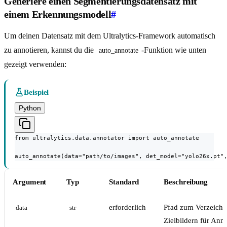
Generiere einen Segmentierungsdatensatz mit
einem Erkennungsmodell
#
Um deinen Datensatz mit dem Ultralytics-Framework automatisch
zu annotieren, kannst du die
-Funktion wie unten
auto_annotate
gezeigt verwenden:
Beispiel
Python
from ultralytics.data.annotator import auto_annotate

auto_annotate(data="path/to/images", det_model="yolo26x.pt"
Argument
Typ
Standard
Beschreibung
erforderlich
Pfad zum Verzeichn
data
str
Zielbildern für Ann