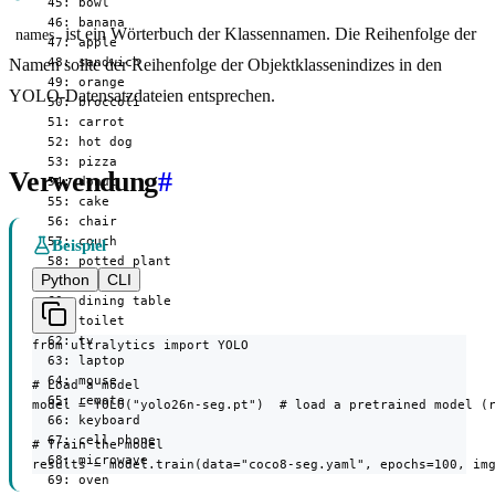
  45: bowl

  46: banana

ist ein Wörterbuch der Klassennamen. Die Reihenfolge der
names
  47: apple

  48: sandwich

Namen sollte der Reihenfolge der Objektklassenindizes in den
  49: orange

YOLO-Datensatzdateien entsprechen.
  50: broccoli

  51: carrot

  52: hot dog

  53: pizza

Verwendung
#
  54: donut

  55: cake

  56: chair

  57: couch

Beispiel
  58: potted plant

Python
CLI
  59: bed

  60: dining table

  61: toilet

  62: tv

from ultralytics import YOLO

  63: laptop

  64: mouse

# Load a model

  65: remote

model = YOLO("yolo26n-seg.pt")  # load a pretrained model (r
  66: keyboard

  67: cell phone

# Train the model

  68: microwave

results = model.train(data="coco8-seg.yaml", epochs=100, im
  69: oven
