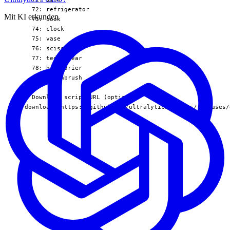
  72: refrigerator

Mit KI erkunden
  73: book

  74: clock

  75: vase

  76: scissors

  77: teddy bear

  78: hair drier

  79: toothbrush

# Download script/URL (optional)

download: https://github.com/ultralytics/assets/releases/