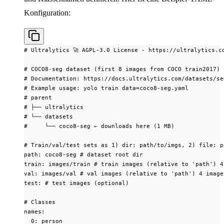
Konfiguration:
# Ultralytics 🚀 AGPL-3.0 License - https://ultralytics.co
# COCO8-seg dataset (first 8 images from COCO train2017) 
# Documentation: https://docs.ultralytics.com/datasets/se
# Example usage: yolo train data=coco8-seg.yaml

# parent

# ├── ultralytics

# └── datasets

#     └── coco8-seg ← downloads here (1 MB)

# Train/val/test sets as 1) dir: path/to/imgs, 2) file: p
path: coco8-seg # dataset root dir

train: images/train # train images (relative to 'path') 4 
val: images/val # val images (relative to 'path') 4 images
test: # test images (optional)

# Classes

names:

  0: person
