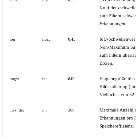
conf
float
0.25
Konfidenzschwelle
zum Filtern schwac
Erkennungen.
IoU-Schwellenwert 
iou
float
0.45
Non-Maximum Supp
zum Filtern überla
Boxen.
Eingabegröße für d
imgsz
int
640
Bildskalierung (mus
Vielfaches von 32 s
Maximale Anzahl a
max_det
int
300
Erkennungen pro Bi
Speichereffizienz.