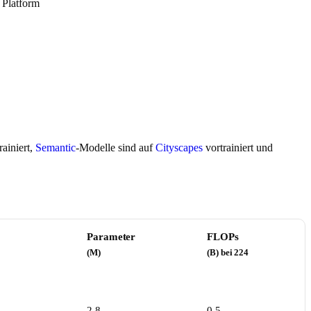
 Platform
rainiert,
Semantic
-Modelle sind auf
Cityscapes
vortrainiert und
Parameter
FLOPs
(M)
(B) bei 224
2.8
0.5