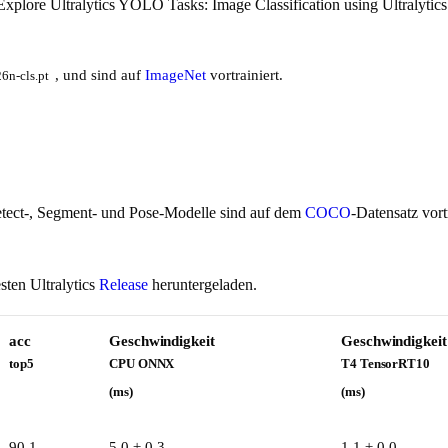
xplore Ultralytics YOLO Tasks: Image Classification using Ultralytics
, und sind auf
ImageNet
vortrainiert.
6n-cls.pt
etect-, Segment- und Pose-Modelle sind auf dem
COCO
-Datensatz vort
ten Ultralytics
Release
heruntergeladen.
acc
Geschwindigkeit
Geschwindigkeit
top5
CPU ONNX
T4 TensorRT10
(ms)
(ms)
90.1
5.0 ± 0.3
1.1 ± 0.0