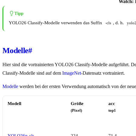
Watch:
E
Tipp
YOLO26 Classify-Modelle verwenden das Suffix
, d. h.
-cls
yolo2
Modelle
#
Hier sind die vortrainierten YOLO26 Classify-Modelle aufgeführt. D
Classify-Modelle sind auf dem
ImageNet
-Datensatz vortrainiert.
Modelle
werden bei der ersten Verwendung automatisch von der neues
Modell
Größe
acc
(Pixel)
top1
YOLO26n-cls
224
71.4