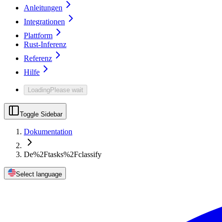
Anleitungen
Integrationen
Plattform
Rust-Inferenz
Referenz
Hilfe
Loading
Please wait
Toggle Sidebar
Dokumentation
De%2Ftasks%2Fclassify
Select language