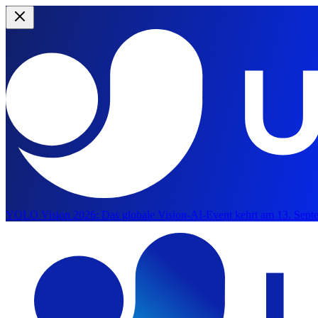
YOLO Vision 2026:
Das globale Vision-AI-Event kehrt am 13. Septe
Zum Hauptinhalt springen