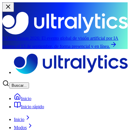
YOLO Vision 2026:
El evento global de visión artificial por IA
regresa el 13 de septiembre, de forma presencial y en línea.
Saltar al contenido principal
Buscar...
Inicio
Inicio rápido
Inicio
Modos