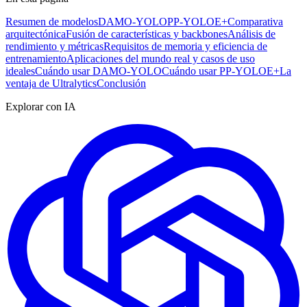
Resumen de modelos
DAMO-YOLO
PP-YOLOE+
Comparativa
arquitectónica
Fusión de características y backbones
Análisis de
rendimiento y métricas
Requisitos de memoria y eficiencia de
entrenamiento
Aplicaciones del mundo real y casos de uso
ideales
Cuándo usar DAMO-YOLO
Cuándo usar PP-YOLOE+
La
ventaja de Ultralytics
Conclusión
Explorar con IA