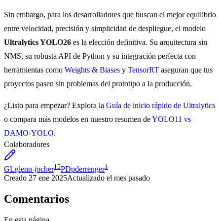
Sin embargo, para los desarrolladores que buscan el mejor equilibrio
entre velocidad, precisión y simplicidad de despliegue, el modelo
Ultralytics YOLO26
es la elección definitiva. Su arquitectura sin
NMS, su robusta API de Python y su integración perfecta con
herramientas como
Weights & Biases
y
TensorRT
aseguran que tus
proyectos pasen sin problemas del prototipo a la producción.
¿Listo para empezar? Explora la
Guía de inicio rápido de Ultralytics
o compara más modelos en nuestro resumen de
YOLO11 vs
DAMO-YOLO
.
Colaboradores
15
1
GL
glenn-jocher
PD
pderrenger
Creado
27 ene 2025
Actualizado
el mes pasado
Comentarios
En esta página