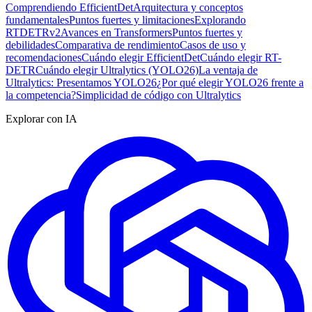
Comprendiendo EfficientDet
Arquitectura y conceptos
fundamentales
Puntos fuertes y limitaciones
Explorando
RTDETRv2
Avances en Transformers
Puntos fuertes y
debilidades
Comparativa de rendimiento
Casos de uso y
recomendaciones
Cuándo elegir EfficientDet
Cuándo elegir RT-
DETR
Cuándo elegir Ultralytics (YOLO26)
La ventaja de
Ultralytics: Presentamos YOLO26
¿Por qué elegir YOLO26 frente a
la competencia?
Simplicidad de código con Ultralytics
Explorar con IA