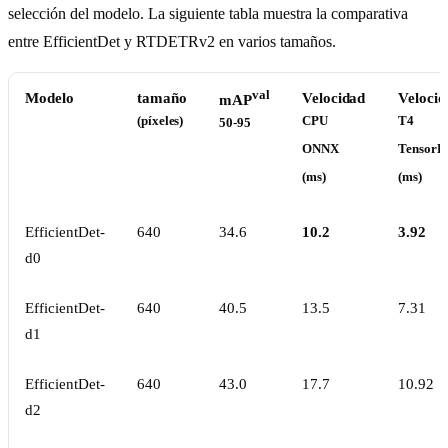
selección del modelo. La siguiente tabla muestra la comparativa
entre EfficientDet y RTDETRv2 en varios tamaños.
val
Modelo
tamaño
Velocidad
Velocid
mAP
(píxeles)
CPU
T4
50-95
ONNX
TensorR
(ms)
(ms)
EfficientDet-
640
34.6
10.2
3.92
d0
EfficientDet-
640
40.5
13.5
7.31
d1
EfficientDet-
640
43.0
17.7
10.92
d2