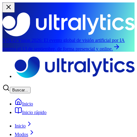
YOLO Vision 2026:
El evento global de visión artificial por IA
regresa el 13 de septiembre, de forma presencial y online.
Saltar al contenido principal
Buscar...
Inicio
Inicio rápido
Inicio
Modos