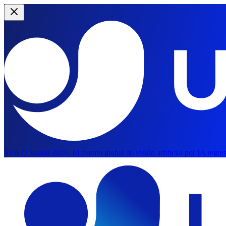
YOLO Vision 2026:
El evento global de visión artificial por IA regr
Saltar al contenido principal