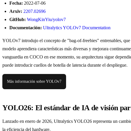
Fecha:
2022-07-06
Arxiv:
2207.02696
GitHub:
WongKinYiu/yolov7
Documentación:
Ultralytics YOLOv7 Documentation
YOLOv7 introdujo el concepto de "bag-of-freebies" entrenables, que u
modelo aprendiera características más diversas y mejorara continuament
vanguardia en COCO en ese momento, su arquitectura sigue dependie
puede introducir cuellos de botella de latencia durante el despliegue.
Más información sobre YOLOv7
YOLO26: El estándar de IA de visión para
Lanzado en enero de 2026, Ultralytics YOLO26 representa un cambio de
la eficiencia del hardware.