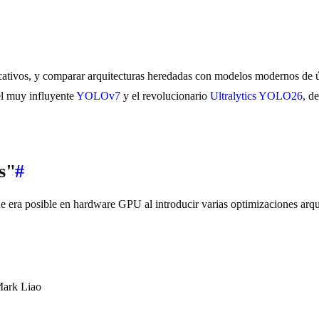
ificativos, y comparar arquitecturas heredadas con modelos modernos de 
el muy influyente
YOLOv7
y el revolucionario
Ultralytics YOLO26
, d
s"
#
era posible en hardware GPU al introducir varias optimizaciones arqui
ark Liao