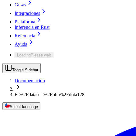
Gu-as
Integraciones
Plataforma
Inferencia en Rust
Referencia
Ayuda
Loading
Please wait
Toggle Sidebar
Documentación
Es%2Fdatasets%2Fobb%2Fdota128
Select language