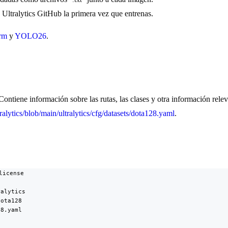
Ultralytics GitHub la primera vez que entrenas.
orm
y
YOLO26
.
Contiene información sobre las rutas, las clases y otra información rele
tralytics/blob/main/ultralytics/cfg/datasets/dota128.yaml
.
icense

alytics

ota128

8.yaml
