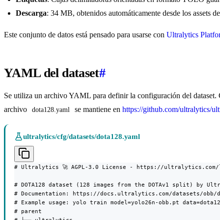
Descarga
: 34 MB, obtenidos automáticamente desde los assets de 
Este conjunto de datos está pensado para usarse con
Ultralytics Platf
YAML del dataset
#
Se utiliza un archivo YAML para definir la configuración del dataset. 
archivo
se mantiene en
https://github.com/ultralytics/ul
dota128.yaml
ultralytics/cfg/datasets/dota128.yaml
# Ultralytics 🚀 AGPL-3.0 License - https://ultralytics.com/l
# DOTA128 dataset (128 images from the DOTAv1 split) by Ultr
# Documentation: https://docs.ultralytics.com/datasets/obb/d
# Example usage: yolo train model=yolo26n-obb.pt data=dota12
# parent
