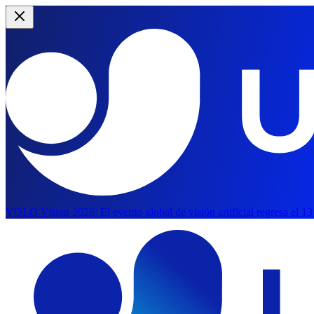
YOLO Vision 2026:
El evento global de visión artificial regresa el 1
Saltar al contenido principal