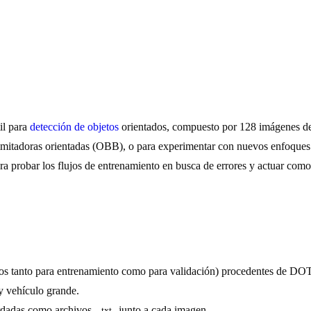
il para
detección de objetos
orientados, compuesto por 128 imágenes de
elimitadoras orientadas (OBB), o para experimentar con nuevos enfoque
ra probar los flujos de entrenamiento en busca de errores y actuar com
izados tanto para entrenamiento como para validación) procedentes de D
y vehículo grande.
ardadas como archivos
junto a cada imagen.
.txt