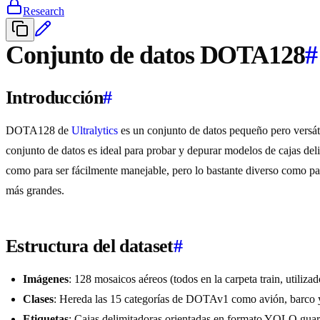
Research
Conjunto de datos DOTA128
#
Introducción
#
DOTA128 de
Ultralytics
es un conjunto de datos pequeño pero versát
conjunto de datos es ideal para probar y depurar modelos de cajas d
como para ser fácilmente manejable, pero lo bastante diverso como pa
más grandes.
Estructura del dataset
#
Imágenes
: 128 mosaicos aéreos (todos en la carpeta train, util
Clases
: Hereda las 15 categorías de DOTAv1 como avión, barco 
Etiquetas
: Cajas delimitadoras orientadas en formato YOLO gu