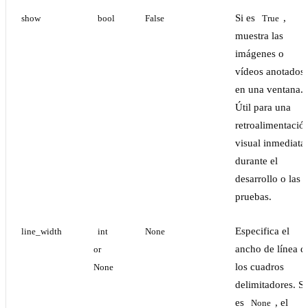
Si es
,
show
bool
False
True
muestra las
imágenes o
vídeos anotados
en una ventana.
Útil para una
retroalimentació
visual inmediata
durante el
desarrollo o las
pruebas.
Especifica el
line_width
int 
None
ancho de línea d
or 
los cuadros
None
delimitadores. Si
es
, el
None