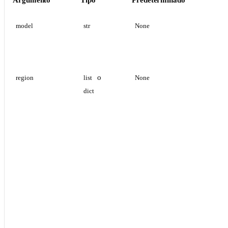
Argumento
Tipo
Predeterminado
model
str
None
o
region
list
None
dict