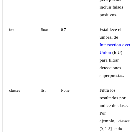
incluir falsos
positivos.
Establece el
iou
float
0.7
umbral de
Intersection over
Union
(IoU)
para filtrar
detecciones
superpuestas.
Filtra los
classes
list
None
resultados por
índice de clase.
Por
ejemplo,
classes=
solo
[0, 2, 3]