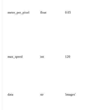
meter_per_pixel
float
0.05
max_speed
int
120
data
str
'images'