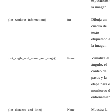
específicos e
la imagen.
Dibuja un
plot_workout_information()
int
cuadro de
texto
etiquetado e
la imagen.
Visualiza el
plot_angle_and_count_and_stage()
None
ángulo, el
conteo de
pasos y la
etapa para el
monitoreo de
entrenamient
Muestra la
plot_distance_and_line()
None