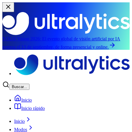
YOLO Vision 2026:
El evento global de visión artificial por IA
regresa el 13 de septiembre, de forma presencial y online.
Saltar al contenido principal
Buscar...
Inicio
Inicio rápido
Inicio
Modos