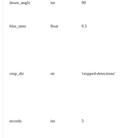
down_angle
int
90
blur_ratio
float
0.5
crop_dir
str
'cropped-detections'
records
int
5