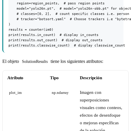
    region=region_points,  # pass region points

    model="yolo26n.pt",  # model="yolo26n-obb.pt" for object
    # classes=[0, 2],  # count specific classes i.e. person 
    # tracker="botsort.yaml"  # Choose trackers i.e "bytetra
)

results = counter(im0)

print(results.in_count)  # display in_counts

print(results.out_count)  # display out_counts

print(results.classwise_count)  # display classwise_count
El objeto
tiene los siguientes atributos:
SolutionResults
Atributo
Tipo
Descripción
Imagen con
plot_im
np.ndarray
superposiciones
visuales como conteos,
efectos de desenfoque
o mejoras específicas
de la solución.