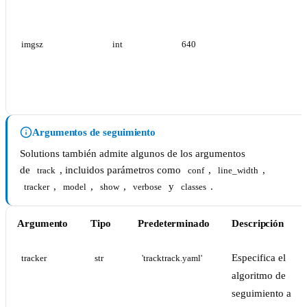
imgsz
int
640
Argumentos de seguimiento
Solutions también admite algunos de los argumentos
de
, incluidos parámetros como
,
,
track
conf
line_width
,
,
,
y
.
tracker
model
show
verbose
classes
Argumento
Tipo
Predeterminado
Descripción
Especifica el
tracker
str
'tracktrack.yaml'
algoritmo de
seguimiento a