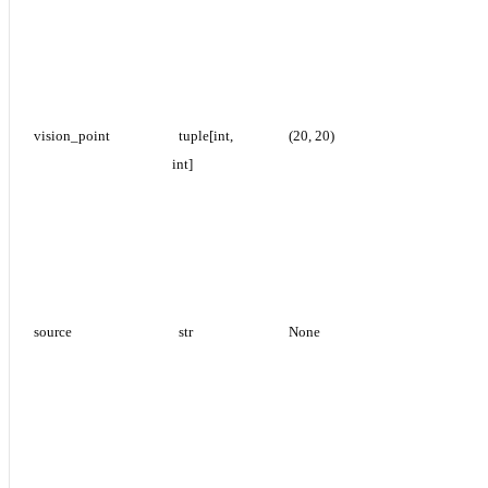
vision_point
tuple[int, 
(20, 20)
int]
source
str
None