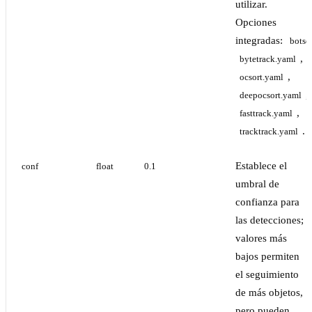
utilizar.
Opciones
integradas:
botso
,
bytetrack.yaml
,
ocsort.yaml
,
deepocsort.yaml
,
fasttrack.yaml
.
tracktrack.yaml
Establece el
conf
float
0.1
umbral de
confianza para
las detecciones;
valores más
bajos permiten
el seguimiento
de más objetos,
pero pueden