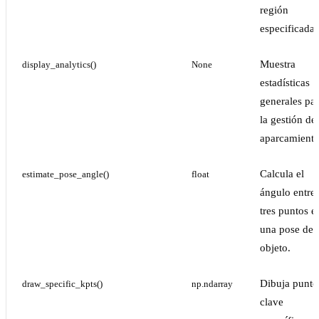
región
especificada.
Muestra
display_analytics()
None
estadísticas
generales pa
la gestión de
aparcamiento
Calcula el
estimate_pose_angle()
float
ángulo entre
tres puntos e
una pose de
objeto.
Dibuja punto
draw_specific_kpts()
np.ndarray
clave