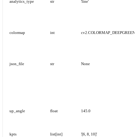
analytics_type
str
'line'
colormap
int
cv2.COLORMAP_DEEPGREEN
json_file
str
None
up_angle
float
145.0
kpts
list[int]
'[6, 8, 10]'