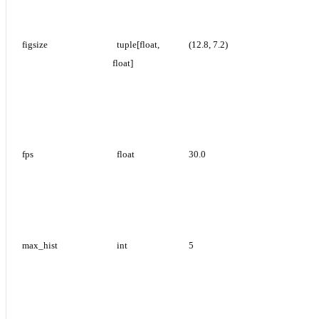
figsize
tuple[float, 
(12.8, 7.2)
float]
fps
float
30.0
max_hist
int
5