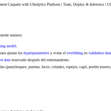
nt Carparts with Ultralytics Platform | Train, Deploy & Inference | 
uiente manera:
ning
model
.
para ajustar los
hyperparameters
y evitar el
overfitting
en
validation dat
est data
reservado después del entrenamiento.
as (parachoques, puertas, luces, cristales, espejos, capó, portón traser