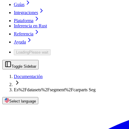
Guías
Integraciones
Plataforma
Inferencia en Rust
Referencia
Ayuda
Loading
Please wait
Toggle Sidebar
Documentación
Es%2Fdatasets%2Fsegment%2Fcarparts Seg
Select language