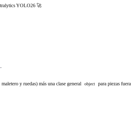
Ultralytics YOLO26 🚀
a
.
o, maletero y ruedas) más una clase general
para piezas fuera
object