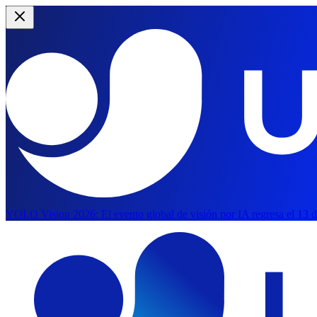
YOLO Vision 2026:
El evento global de visión por IA regresa el 13 
Saltar al contenido principal