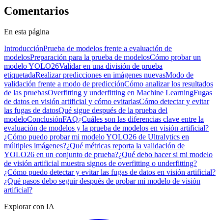
Comentarios
En esta página
Introducción
Prueba de modelos frente a evaluación de
modelos
Preparación para la prueba de modelos
Cómo probar un
modelo YOLO26
Validar en una división de prueba
etiquetada
Realizar predicciones en imágenes nuevas
Modo de
validación frente a modo de predicción
Cómo analizar los resultados
de las pruebas
Overfitting y underfitting en Machine Learning
Fugas
de datos en visión artificial y cómo evitarlas
Cómo detectar y evitar
las fugas de datos
Qué sigue después de la prueba del
modelo
Conclusión
FAQ
¿Cuáles son las diferencias clave entre la
evaluación de modelos y la prueba de modelos en visión artificial?
¿Cómo puedo probar mi modelo YOLO26 de Ultralytics en
múltiples imágenes?
¿Qué métricas reporta la validación de
YOLO26 en un conjunto de prueba?
¿Qué debo hacer si mi modelo
de visión artificial muestra signos de overfitting o underfitting?
¿Cómo puedo detectar y evitar las fugas de datos en visión artificial?
¿Qué pasos debo seguir después de probar mi modelo de visión
artificial?
Explorar con IA