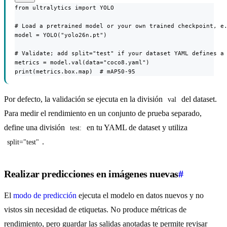
from ultralytics import YOLO

# Load a pretrained model or your own trained checkpoint, e.
model = YOLO("yolo26n.pt")

# Validate; add split="test" if your dataset YAML defines a 
metrics = model.val(data="coco8.yaml")

print(metrics.box.map)  # mAP50-95
Por defecto, la validación se ejecuta en la división
del dataset.
val
Para medir el rendimiento en un conjunto de prueba separado,
define una división
en tu YAML de dataset y utiliza
test:
.
split="test"
Realizar predicciones en imágenes nuevas
#
El
modo de predicción
ejecuta el modelo en datos nuevos y no
vistos sin necesidad de etiquetas. No produce métricas de
rendimiento, pero guardar las salidas anotadas te permite revisar