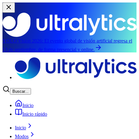
YOLO Vision 2026:
El evento global de visión artificial regresa el
13 de septiembre, de forma presencial y online.
Saltar al contenido principal
Buscar...
Inicio
Inicio rápido
Inicio
Modos