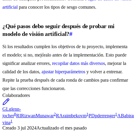
artificial
para conocer los tipos de sesgo comunes.
¿Qué pasos debo seguir después de probar mi
modelo de visión artificial?
#
Si los resultados cumplen los objetivos de tu proyecto, implementa
el modelo; si no, mejóralo antes de la implementación. Esto puede
significar analizar errores,
recopilar datos más diversos
, mejorar la
calidad de los datos,
ajustar hiperparámetros
y volver a entrenar.
Repite la prueba después de cada ronda de cambios para confirmar
que las correcciones funcionaron.
Colaboradores
GL
glenn-
8
2
1
1
jocher
RI
RizwanMunawar
RA
raimbekovm
PD
pderrenger
AB
abira
1
vina
Creado
3 jul 2024
Actualizado
el mes pasado