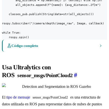
        avg_distance = np.mean(obj) if len(obj) else np.inf

        all_objects.append(f"{name}: {avg_distance:.2f}m")

    classes_pub.publish(String(data=str(all_objects)))

rospy.Subscriber("/camera/depth/image_raw", Image, callback)

while True:

    rospy.spin()
Código completo
Usa Ultralytics con
ROS
#
sensor_msgs/PointCloud2
El
tipo de mensaje
es una estructura de
sensor_msgs/PointCloud2
datos utilizada en ROS para representar datos de nubes de puntos