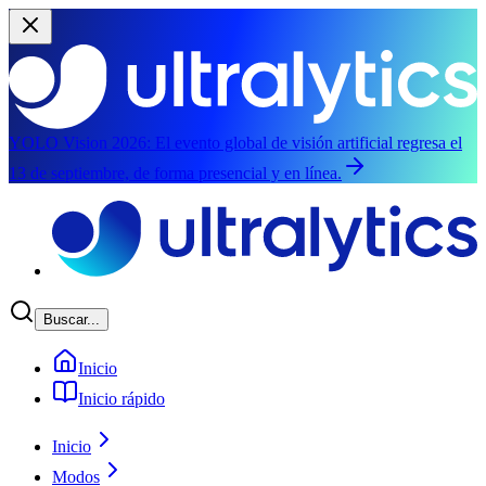
YOLO Vision 2026:
El evento global de visión artificial regresa el
13 de septiembre, de forma presencial y en línea.
Saltar al contenido principal
Buscar...
Inicio
Inicio rápido
Inicio
Modos