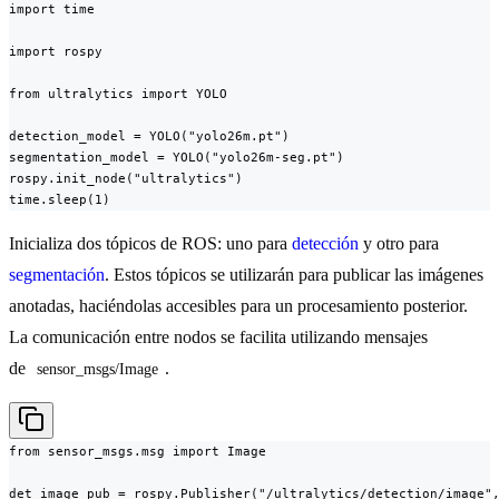
import time

import rospy

from ultralytics import YOLO

detection_model = YOLO("yolo26m.pt")

segmentation_model = YOLO("yolo26m-seg.pt")

rospy.init_node("ultralytics")

time.sleep(1)
Inicializa dos tópicos de ROS: uno para
detección
y otro para
segmentación
. Estos tópicos se utilizarán para publicar las imágenes
anotadas, haciéndolas accesibles para un procesamiento posterior.
La comunicación entre nodos se facilita utilizando mensajes
de
.
sensor_msgs/Image
from sensor_msgs.msg import Image

det_image_pub = rospy.Publisher("/ultralytics/detection/image",