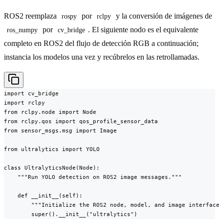
ROS2 reemplaza
por
y la conversión de imágenes de
rospy
rclpy
por
. El siguiente nodo es el equivalente
ros_numpy
cv_bridge
completo en ROS2 del flujo de detección RGB a continuación;
instancia los modelos una vez y recúbrelos en las retrollamadas.
import cv_bridge

import rclpy

from rclpy.node import Node

from rclpy.qos import qos_profile_sensor_data

from sensor_msgs.msg import Image

from ultralytics import YOLO

class UltralyticsNode(Node):

    """Run YOLO detection on ROS2 image messages."""

    def __init__(self):

        """Initialize the ROS2 node, model, and image interface
        super().__init__("ultralytics")
