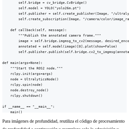
        self.bridge = cv_bridge.CvBridge()

        self.model = YOLO("yolo26m.pt")

        self.publisher = self.create_publisher(Image, "/ultraly
        self.create_subscription(Image, "/camera/color/image_ra
    def callback(self, message):

        """Publish the annotated camera frame."""

        image = self.bridge.imgmsg_to_cv2(message, desired_enco
        annotated = self.model(image)[0].plot(show=False)

        self.publisher.publish(self.bridge.cv2_to_imgmsg(annota
def main(args=None):

    """Start the ROS2 node."""

    rclpy.init(args=args)

    node = UltralyticsNode()

    rclpy.spin(node)

    node.destroy_node()

    rclpy.shutdown()

if __name__ == "__main__":

    main()
Para imágenes de profundidad, reutiliza el código de procesamiento