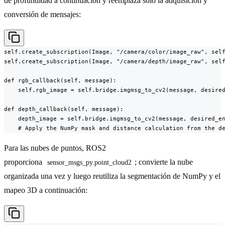
de profundidad a continuación y reemplaza solo la adquisición y
conversión de mensajes:
self.create_subscription(Image, "/camera/color/image_raw", self
self.create_subscription(Image, "/camera/depth/image_raw", self
def rgb_callback(self, message):

    self.rgb_image = self.bridge.imgmsg_to_cv2(message, desired
def depth_callback(self, message):

    depth_image = self.bridge.imgmsg_to_cv2(message, desired_en
    # Apply the NumPy mask and distance calculation from the d
Para las nubes de puntos, ROS2
proporciona
; convierte la nube
sensor_msgs_py.point_cloud2
organizada una vez y luego reutiliza la segmentación de NumPy y el
mapeo 3D a continuación: