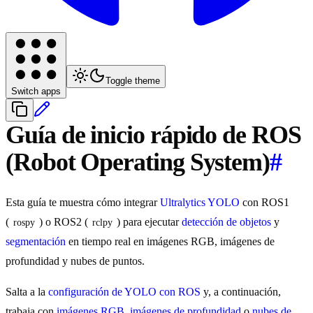
Toggle theme
Switch apps
Guía de inicio rápido de ROS
(Robot Operating System)
#
Esta guía te muestra cómo integrar
Ultralytics YOLO
con ROS1
(
) o ROS2 (
) para ejecutar
detección de objetos
y
rospy
rclpy
segmentación
en tiempo real en imágenes RGB, imágenes de
profundidad y nubes de puntos.
Salta a la
configuración de YOLO con ROS
y, a continuación,
trabaja con
imágenes RGB
,
imágenes de profundidad
o
nubes de