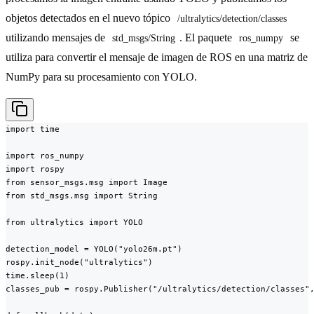
objetos detectados en el nuevo tópico
/ultralytics/detection/classes
utilizando mensajes de
. El paquete
se
std_msgs/String
ros_numpy
utiliza para convertir el mensaje de imagen de ROS en una matriz de
NumPy para su procesamiento con YOLO.
import time

import ros_numpy

import rospy

from sensor_msgs.msg import Image

from std_msgs.msg import String

from ultralytics import YOLO

detection_model = YOLO("yolo26m.pt")

rospy.init_node("ultralytics")

time.sleep(1)

classes_pub = rospy.Publisher("/ultralytics/detection/classes",