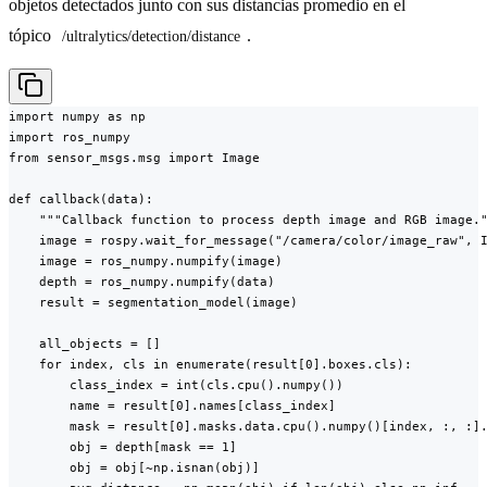
objetos detectados junto con sus distancias promedio en el
tópico
.
/ultralytics/detection/distance
import numpy as np

import ros_numpy

from sensor_msgs.msg import Image

def callback(data):

    """Callback function to process depth image and RGB image."
    image = rospy.wait_for_message("/camera/color/image_raw", I
    image = ros_numpy.numpify(image)

    depth = ros_numpy.numpify(data)

    result = segmentation_model(image)

    all_objects = []

    for index, cls in enumerate(result[0].boxes.cls):

        class_index = int(cls.cpu().numpy())

        name = result[0].names[class_index]

        mask = result[0].masks.data.cpu().numpy()[index, :, :].
        obj = depth[mask == 1]

        obj = obj[~np.isnan(obj)]
