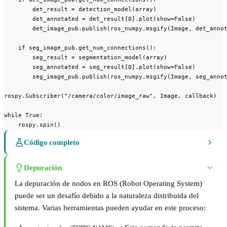
        det_result = detection_model(array)

        det_annotated = det_result[0].plot(show=False)

        det_image_pub.publish(ros_numpy.msgify(Image, det_annot
    if seg_image_pub.get_num_connections():

        seg_result = segmentation_model(array)

        seg_annotated = seg_result[0].plot(show=False)

        seg_image_pub.publish(ros_numpy.msgify(Image, seg_annot
rospy.Subscriber("/camera/color/image_raw", Image, callback)

while True:

    rospy.spin()
Código completo
Depuración
La depuración de nodos en ROS (Robot Operating System)
puede ser un desafío debido a la naturaleza distribuida del
sistema. Varias herramientas pueden ayudar en este proceso: