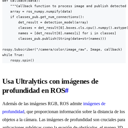
def callback(data):

    """Callback function to process image and publish detected 
    array = ros_numpy.numpify(data)

    if classes_pub.get_num_connections():

        det_result = detection_model(array)

        classes = det_result[0].boxes.cls.cpu().numpy().astype(
        names = [det_result[0].names[i] for i in classes]

        classes_pub.publish(String(data=str(names)))

rospy.Subscriber("/camera/color/image_raw", Image, callback)

while True:

    rospy.spin()
Usa Ultralytics con imágenes de
profundidad en ROS
#
Además de las imágenes RGB, ROS admite
imágenes de
profundidad
, que proporcionan información sobre la distancia de los
objetos a la cámara. Las imágenes de profundidad son cruciales para
aplicaciones robóticas como la evasión de obstáculos, el mapeo 3D