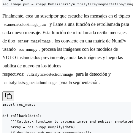
seg_image_pub = rospy.Publisher("/ultralytics/segmentation/ima
Finalmente, crea un suscriptor que escuche los mensajes en el tópico
y llame a una función de retrollamada para
/camera/color/image_raw
cada nuevo mensaje. Esta función de retrollamada recibe mensajes
de tipo
, los convierte en una matriz de NumPy
sensor_msgs/Image
usando
, procesa las imágenes con los modelos de
ros_numpy
YOLO instanciados previamente, anota las imágenes y luego las
publica de nuevo en los tópicos
respectivos:
para la detección y
/ultralytics/detection/image
para la segmentación.
/ultralytics/segmentation/image
import ros_numpy

def callback(data):

    """Callback function to process image and publish annotated
    array = ros_numpy.numpify(data)

    if det_image_pub.get_num_connections():
