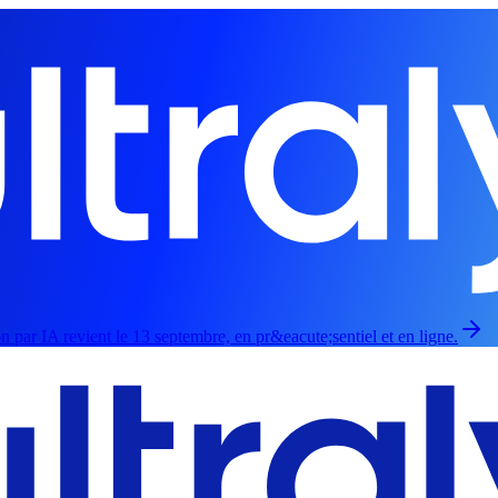
par IA revient le 13 septembre, en pr&eacute;sentiel et en ligne.