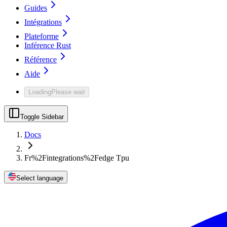
Guides
Intégrations
Plateforme
Inférence Rust
Référence
Aide
Loading
Please wait
Toggle Sidebar
Docs
Fr%2Fintegrations%2Fedge Tpu
Select language