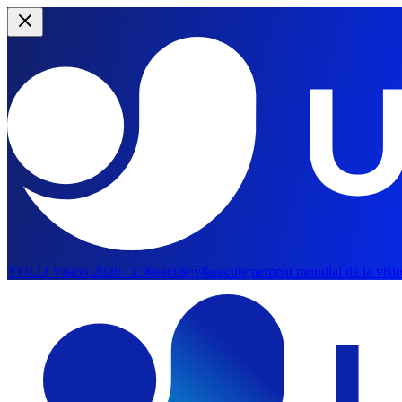
YOLO Vision 2026 :
L'&eacute;v&eacute;nement mondial de la vision 
Aller au contenu principal