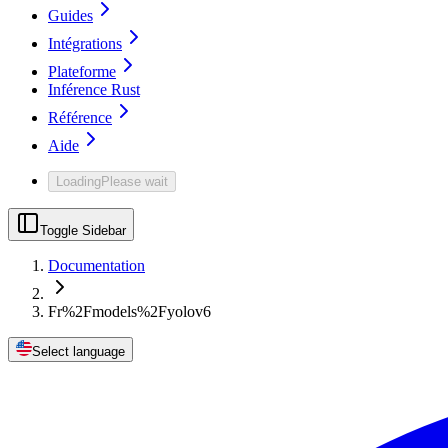
Guides
Intégrations
Plateforme
Inférence Rust
Référence
Aide
Loading
Please wait
Toggle Sidebar
Documentation
Fr%2Fmodels%2Fyolov6
Select language