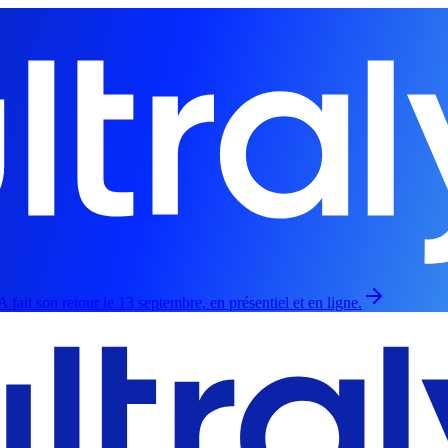
fait son retour le 13 septembre, en présentiel et en ligne.