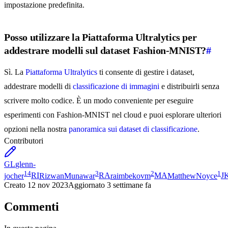
impostazione predefinita.
Posso utilizzare la Piattaforma Ultralytics per
addestrare modelli sul dataset Fashion-MNIST?
#
Sì. La
Piattaforma Ultralytics
ti consente di gestire i dataset,
addestrare modelli di
classificazione di immagini
e distribuirli senza
scrivere molto codice. È un modo conveniente per eseguire
esperimenti con Fashion-MNIST nel cloud e puoi esplorare ulteriori
opzioni nella nostra
panoramica sui dataset di classificazione
.
Contributori
GL
glenn-
14
3
2
1
jocher
RI
RizwanMunawar
RA
raimbekovm
MA
MatthewNoyce
J
Creato
12 nov 2023
Aggiornato
3 settimane fa
Commenti