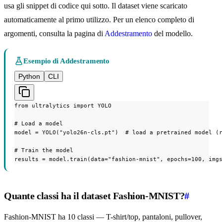
usa gli snippet di codice qui sotto. Il dataset viene scaricato
automaticamente al primo utilizzo. Per un elenco completo di
argomenti, consulta la pagina di
Addestramento
del modello.
Esempio di Addestramento
Python
CLI
from ultralytics import YOLO

# Load a model

model = YOLO("yolo26n-cls.pt")  # load a pretrained model (r
# Train the model

results = model.train(data="fashion-mnist", epochs=100, img
Quante classi ha il dataset Fashion-MNIST?
#
Fashion-MNIST ha 10 classi — T-shirt/top, pantaloni, pullover,