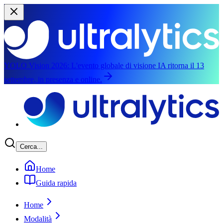
YOLO Vision 2026:
L'evento globale di visione IA ritorna il 13
settembre, in presenza e online.
Salta al contenuto principale
Cerca...
Home
Guida rapida
Home
Modalità