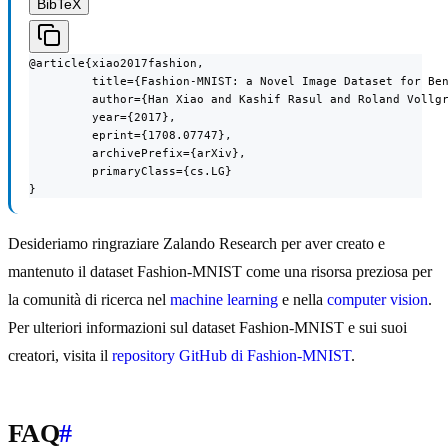
BibTeX
@article{xiao2017fashion,

         title={Fashion-MNIST: a Novel Image Dataset for Ben
         author={Han Xiao and Kashif Rasul and Roland Vollgr
         year={2017},

         eprint={1708.07747},

         archivePrefix={arXiv},

         primaryClass={cs.LG}

}
Desideriamo ringraziare Zalando Research per aver creato e
mantenuto il dataset Fashion-MNIST come una risorsa preziosa per
la comunità di ricerca nel
machine learning
e nella
computer vision
.
Per ulteriori informazioni sul dataset Fashion-MNIST e sui suoi
creatori, visita il
repository GitHub di Fashion-MNIST
.
FAQ
#