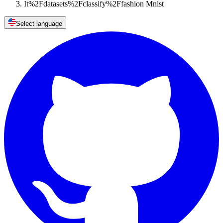
It%2Fdatasets%2Fclassify%2Ffashion Mnist
Select language