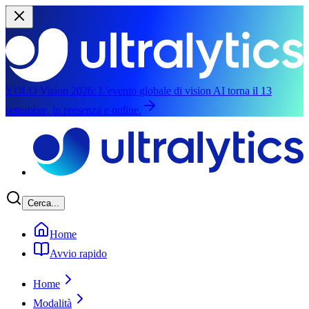
YOLO Vision 2026:
L'evento globale di vision AI torna il 13
settembre, in presenza e online.
Vai al contenuto principale
Cerca...
Home
Avvio rapido
Home
Modalità