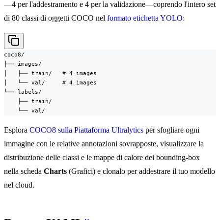
—4 per l'addestramento e 4 per la validazione—coprendo l'intero set
di 80 classi di oggetti COCO nel
formato etichetta YOLO
:
coco8/

├── images/

│   ├── train/   # 4 images

│   └── val/     # 4 images

└── labels/

    ├── train/

    └── val/
Esplora
COCO8 sulla Piattaforma Ultralytics
per sfogliare ogni
immagine con le relative annotazioni sovrapposte, visualizzare la
distribuzione delle classi e le mappe di calore dei bounding-box
nella scheda
Charts
(Grafici) e clonalo per addestrare il tuo modello
nel cloud.