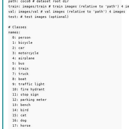
path: coco8 # dataset root dir

train: images/train # train images (relative to 'path') 4 im
val: images/val # val images (relative to 'path') 4 images

test: # test images (optional)

# Classes

names:

  0: person

  1: bicycle

  2: car

  3: motorcycle

  4: airplane

  5: bus

  6: train

  7: truck

  8: boat

  9: traffic light

  10: fire hydrant

  11: stop sign

  12: parking meter

  13: bench

  14: bird

  15: cat

  16: dog

  17: horse
