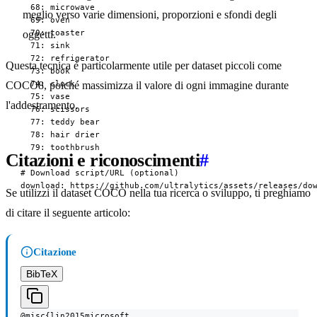
  68: microwave

meglio verso varie dimensioni, proporzioni e sfondi degli
  69: oven

  70: toaster

oggetti.
  71: sink

  72: refrigerator

Questa tecnica è particolarmente utile per dataset piccoli come
  73: book

  74: clock

COCO8, poiché massimizza il valore di ogni immagine durante
  75: vase

l'addestramento.
  76: scissors

  77: teddy bear

  78: hair drier

  79: toothbrush

Citazioni e riconoscimenti
#
# Download script/URL (optional)

download: https://github.com/ultralytics/assets/releases/do
Se utilizzi il dataset COCO nella tua ricerca o sviluppo, ti preghiamo
di citare il seguente articolo:
Citazione
BibTeX
@misc{lin2015microsoft,
