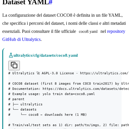
Dataset YAML
#
La configurazione del dataset COCO8 è definita in un file YAML,
che specifica i percorsi del dataset, i nomi delle classi e altri metadati
essenziali. Puoi consultare il file ufficiale
nel
repository
coco8.yaml
GitHub di Ultralytics
.
ultralytics/cfg/datasets/coco8.yaml
# Ultralytics 🚀 AGPL-3.0 License - https://ultralytics.com/l
# COCO8 dataset (first 8 images from COCO train2017) by Ultr
# Documentation: https://docs.ultralytics.com/datasets/detec
# Example usage: yolo train data=coco8.yaml

# parent

# ├── ultralytics

# └── datasets

#     └── coco8 ← downloads here (1 MB)

# Train/val/test sets as 1) dir: path/to/imgs, 2) file: path