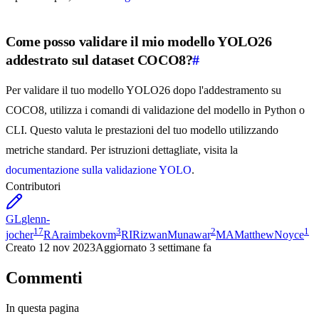
Come posso validare il mio modello YOLO26
addestrato sul dataset COCO8?
#
Per validare il tuo modello YOLO26 dopo l'addestramento su
COCO8, utilizza i comandi di validazione del modello in Python o
CLI. Questo valuta le prestazioni del tuo modello utilizzando
metriche standard. Per istruzioni dettagliate, visita la
documentazione sulla validazione YOLO
.
Contributori
GL
glenn-
17
3
2
1
jocher
RA
raimbekovm
RI
RizwanMunawar
MA
MatthewNoyce
Creato
12 nov 2023
Aggiornato
3 settimane fa
Commenti
In questa pagina