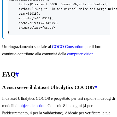
      title={Microsoft COCO: Common Objects in Context},

      author={Tsung-Yi Lin and Michael Maire and Serge Belon
      year={2015},

      eprint={1405.0312},

      archivePrefix={arXiv},

      primaryClass={cs.CV}

}
Un ringraziamento speciale al
COCO Consortium
per il loro
continuo contributo alla comunità della
computer vision
.
FAQ
#
A cosa serve il dataset Ultralytics COCO8?
#
Il dataset Ultralytics COCO8 è progettato per test rapidi e il debug di
modelli di
object detection
. Con sole 8 immagini (4 per
l'addestramento, 4 per la validazione), è ideale per verificare le tue