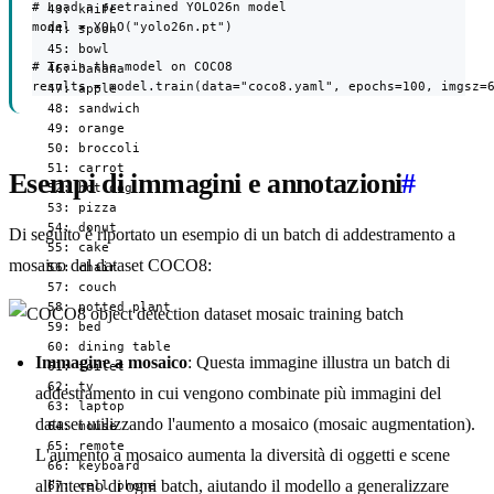
# Load a pretrained YOLO26n model

  43: knife

model = YOLO("yolo26n.pt")

  44: spoon

  45: bowl

# Train the model on COCO8

  46: banana

results = model.train(data="coco8.yaml", epochs=100, imgsz=
  47: apple

  48: sandwich

  49: orange

  50: broccoli

  51: carrot

Esempi di immagini e annotazioni
#
  52: hot dog

  53: pizza

  54: donut

Di seguito è riportato un esempio di un batch di addestramento a
  55: cake

mosaico dal dataset COCO8:
  56: chair

  57: couch

  58: potted plant

  59: bed

  60: dining table

Immagine a mosaico
: Questa immagine illustra un batch di
  61: toilet

  62: tv

addestramento in cui vengono combinate più immagini del
  63: laptop

dataset utilizzando l'aumento a mosaico (mosaic augmentation).
  64: mouse

  65: remote

L'aumento a mosaico aumenta la diversità di oggetti e scene
  66: keyboard

all'interno di ogni batch, aiutando il modello a generalizzare
  67: cell phone
