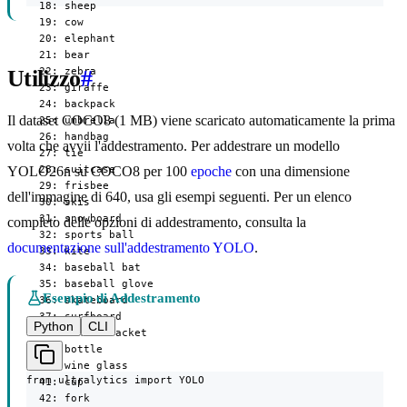
  18: sheep

  19: cow

  20: elephant

  21: bear

  22: zebra

Utilizzo
#
  23: giraffe

  24: backpack

Il dataset COCO8 (1 MB) viene scaricato automaticamente la prima
  25: umbrella

  26: handbag

volta che avvii l'addestramento. Per addestrare un modello
  27: tie

  28: suitcase

YOLO26n su COCO8 per 100
epoche
con una dimensione
  29: frisbee

dell'immagine di 640, usa gli esempi seguenti. Per un elenco
  30: skis

  31: snowboard

completo delle opzioni di addestramento, consulta la
  32: sports ball

documentazione sull'addestramento YOLO
.
  33: kite

  34: baseball bat

  35: baseball glove

Esempio di Addestramento
  36: skateboard

  37: surfboard

Python
CLI
  38: tennis racket

  39: bottle

  40: wine glass

from ultralytics import YOLO

  41: cup

  42: fork
