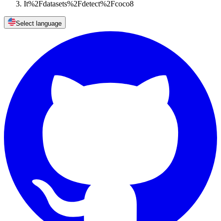
It%2Fdatasets%2Fdetect%2Fcoco8
Select language