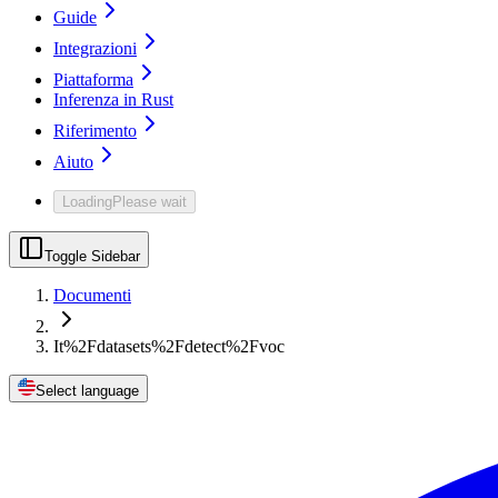
Guide
Integrazioni
Piattaforma
Inferenza in Rust
Riferimento
Aiuto
Loading
Please wait
Toggle Sidebar
Documenti
It%2Fdatasets%2Fdetect%2Fvoc
Select language