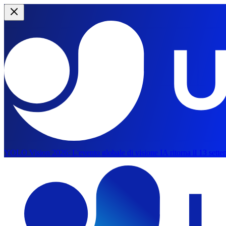
YOLO Vision 2026:
L'evento globale di visione IA ritorna il 13 sette
Salta al contenuto principale