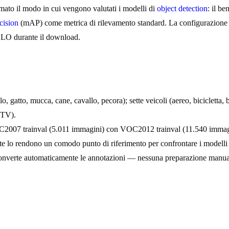
to il modo in cui vengono valutati i modelli di
object detection
: il b
cision
(mAP) come metrica di rilevamento standard. La configurazione 
OLO durante il download.
lo, gatto, mucca, cane, cavallo, pecora); sette veicoli (aereo, bicicletta, 
r TV).
OC2007 trainval (5.011 immagini) con VOC2012 trainval (11.540 immag
e lo rendono un comodo punto di riferimento per confrontare i modelli 
e converte automaticamente le annotazioni — nessuna preparazione manua