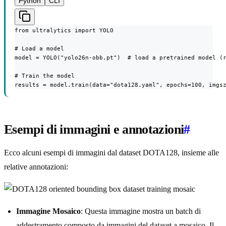
Python
CLI
from ultralytics import YOLO

# Load a model

model = YOLO("yolo26n-obb.pt")  # load a pretrained model (r
# Train the model

results = model.train(data="dota128.yaml", epochs=100, imgs
Esempi di immagini e annotazioni
#
Ecco alcuni esempi di immagini dal dataset DOTA128, insieme alle
relative annotazioni:
Immagine Mosaico
: Questa immagine mostra un batch di
addestramento composto da immagini del dataset a mosaico. Il