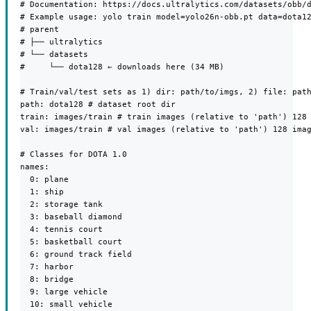
# Documentation: https://docs.ultralytics.com/datasets/obb/d
# Example usage: yolo train model=yolo26n-obb.pt data=dota12
# parent

# ├── ultralytics

# └── datasets

#     └── dota128 ← downloads here (34 MB)

# Train/val/test sets as 1) dir: path/to/imgs, 2) file: path
path: dota128 # dataset root dir

train: images/train # train images (relative to 'path') 128 
val: images/train # val images (relative to 'path') 128 imag
# Classes for DOTA 1.0

names:

  0: plane

  1: ship

  2: storage tank

  3: baseball diamond

  4: tennis court

  5: basketball court

  6: ground track field

  7: harbor

  8: bridge

  9: large vehicle

  10: small vehicle
