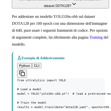
dataset DOTA128?
Per addestrare un modello YOLO26n-obb sul dataset
DOTA128 per 100 epoch con una dimensione dell'immagine
di 640, puoi usare i seguenti frammenti di codice. Per opzioni
di argomenti complete, fai riferimento alla pagina
Training
del
modello.
Esempio di Addestramento
Python
CLI
from ultralytics import YOLO

# Load a model

model = YOLO("yolo26n-obb.pt")  # load a pretrained mo
# Train the model

results = model.train(data="dota128.yaml", epochs=100,