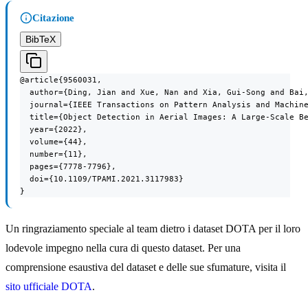
Citazione
BibTeX
@article{9560031,

  author={Ding, Jian and Xue, Nan and Xia, Gui-Song and Bai,
  journal={IEEE Transactions on Pattern Analysis and Machine
  title={Object Detection in Aerial Images: A Large-Scale Be
  year={2022},

  volume={44},

  number={11},

  pages={7778-7796},

  doi={10.1109/TPAMI.2021.3117983}

}
Un ringraziamento speciale al team dietro i dataset DOTA per il loro
lodevole impegno nella cura di questo dataset. Per una
comprensione esaustiva del dataset e delle sue sfumature, visita il
sito ufficiale DOTA
.