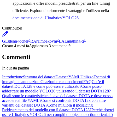
applicazioni e offre modelli preaddestrati per un fine-tuning
efficiente. Esplora ulteriormente i vantaggi e l'utilizzo nella
documentazione di Ultralytics YOLO26
.
Contributori
2
2
1
GL
glenn-jocher
RA
raimbekovm
LA
Laughing-q
Creato
4 mesi fa
Aggiornato
3 settimane fa
Commenti
In questa pagina
Introduzione
Struttura del dataset
Dataset YAML
Utilizzo
Esempi di
immagini e annotazioni
Citazioni e riconoscimenti
FAQ
Cos'è il
dataset DOTA128 e come può essere utilizzato?
Come posso
addestrare un modello YOLO26 utilizzando il dataset DOTA128?
Quali sono le caratteristiche chiave del dataset DOTA e dove posso
accedere al file YAML?
Come si confronta DOTA128 con altre
varianti del dataset DOTA?
Come migliora il mosaicing
l'addestramento del modello con il dataset DOTA128?
Perché dovrei
usare Ultralytics YOLO26 per compiti di object detection orientata?