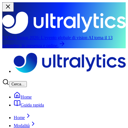
YOLO Vision 2026:
L'evento globale di vision AI torna il 13
settembre, in presenza e online.
Salta al contenuto principale
Cerca...
Home
Guida rapida
Home
Modalità