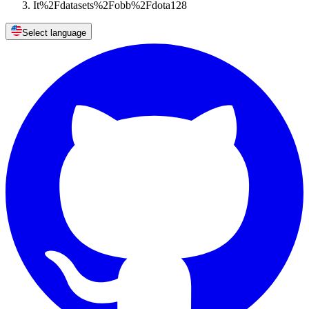
It%2Fdatasets%2Fobb%2Fdota128
Select language