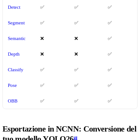
Detect
✅
✅
✅
Segment
✅
✅
✅
Semantic
❌
❌
✅
Depth
❌
❌
✅
Classify
✅
✅
✅
Pose
✅
✅
✅
OBB
✅
✅
✅
Esportazione in NCNN: Conversione del
tuo modello YOLO26
#