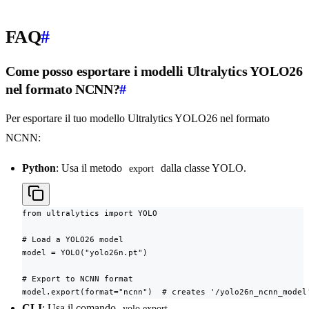
FAQ
#
Come posso esportare i modelli Ultralytics YOLO26
nel formato NCNN?
#
Per esportare il tuo modello Ultralytics YOLO26 nel formato
NCNN:
Python
: Usa il metodo
dalla classe YOLO.
export
from ultralytics import YOLO

# Load a YOLO26 model

model = YOLO("yolo26n.pt")

# Export to NCNN format

model.export(format="ncnn")  # creates '/yolo26n_ncnn_model
CLI
: Usa il comando
.
yolo export