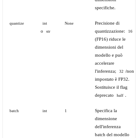
specifiche.
Precisione di
quantize
int
None
o
quantizzazione:
str
16
(FP16) riduce le
dimensioni del
modello e può
accelerare
l'inferenza;
/non
32
impostato è FP32.
Sostituisce il flag
deprecato
.
half
Specifica la
batch
int
1
dimensione
dell'inferenza
batch del modello