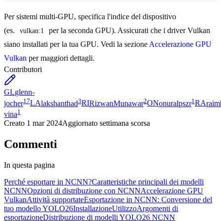
Per sistemi multi-GPU, specifica l'indice del dispositivo
(es.
per la seconda GPU). Assicurati che i driver Vulkan
vulkan:1
siano installati per la tua GPU. Vedi la sezione
Accelerazione GPU
Vulkan
per maggiori dettagli.
Contributori
GL
glenn-
17
3
2
1
jocher
LA
lakshanthad
RI
RizwanMunawar
ON
onuralpszr
RA
rai
1
vina
Creato
1 mar 2024
Aggiornato
settimana scorsa
Commenti
In questa pagina
Perché esportare in NCNN?
Caratteristiche principali dei modelli
NCNN
Opzioni di distribuzione con NCNN
Accelerazione GPU
Vulkan
Attività supportate
Esportazione in NCNN: Conversione del
tuo modello YOLO26
Installazione
Utilizzo
Argomenti di
esportazione
Distribuzione di modelli YOLO26 NCNN