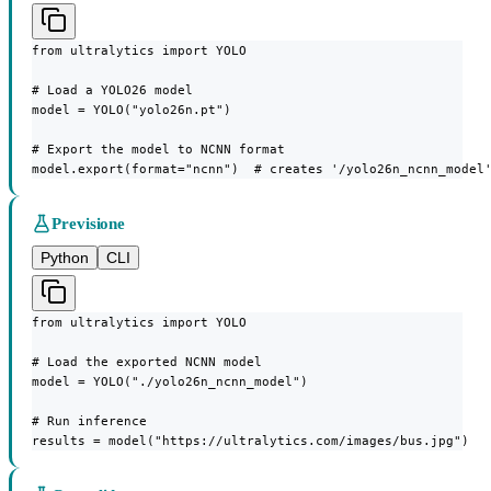
from ultralytics import YOLO

# Load a YOLO26 model

model = YOLO("yolo26n.pt")

# Export the model to NCNN format

model.export(format="ncnn")  # creates '/yolo26n_ncnn_model
Previsione
Python
CLI
from ultralytics import YOLO

# Load the exported NCNN model

model = YOLO("./yolo26n_ncnn_model")

# Run inference

results = model("https://ultralytics.com/images/bus.jpg")