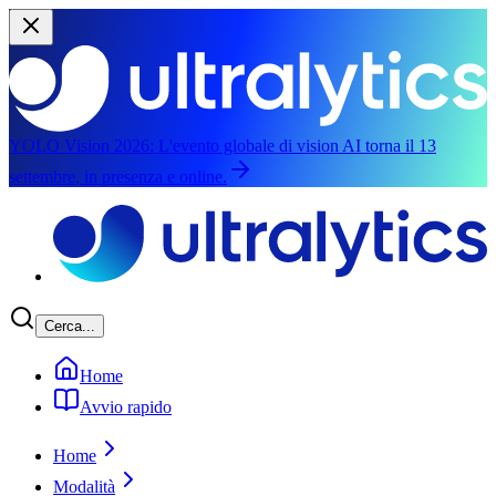
YOLO Vision 2026:
L'evento globale di vision AI torna il 13
settembre, in presenza e online.
Salta al contenuto principale
Cerca...
Home
Avvio rapido
Home
Modalità