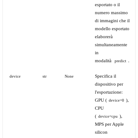
esportato o il
numero massimo
di immagini che il
modello esportato
elaborerà
simultaneamente
in
modalità
.
predict
Specifica il
device
str
None
dispositivo per
l'esportazione:
GPU (
),
device=0
CPU
(
),
device=cpu
MPS per Apple
silicon