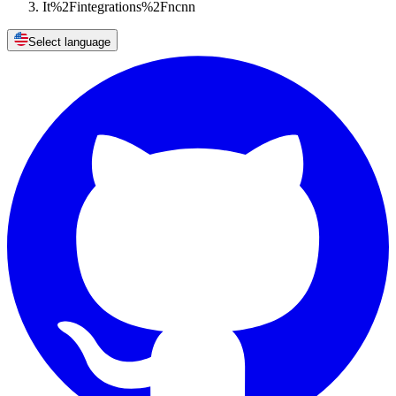
It%2Fintegrations%2Fncnn
Select language