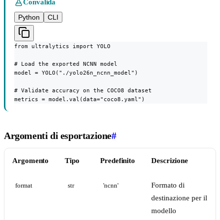
Convalida
Python
CLI
from ultralytics import YOLO

# Load the exported NCNN model

model = YOLO("./yolo26n_ncnn_model")

# Validate accuracy on the COCO8 dataset

metrics = model.val(data="coco8.yaml")
Argomenti di esportazione
#
Argomento
Tipo
Predefinito
Descrizione
Formato di
format
str
'ncnn'
destinazione per il
modello