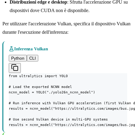
Distribuzioni edge e desktop
: Sfrutta l'accelerazione GPU su
dispositivi dove CUDA non è disponibile.
Per utilizzare l'accelerazione Vulkan, specifica il dispositivo Vulkan
durante l'esecuzione dell'inferenza:
Inferenza Vulkan
Python
CLI
from ultralytics import YOLO

# Load the exported NCNN model

ncnn_model = YOLO("./yolo26n_ncnn_model")

# Run inference with Vulkan GPU acceleration (first Vulkan d
results = ncnn_model("https://ultralytics.com/images/bus.jpg
# Use second Vulkan device in multi-GPU systems

results = ncnn_model("https://ultralytics.com/images/bus.jp