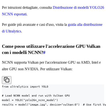
Per istruzioni dettagliate, consulta
Distribuzione di modelli YOLO26
NCNN esportati
.
Per guide più avanzate e casi d'uso, visita la
guida alla distribuzione
di Ultralytics
.
Come posso utilizzare l'accelerazione GPU Vulkan
con i modelli NCNN?
#
NCNN supporta Vulkan per l'accelerazione GPU su AMD, Intel e
altre GPU non NVIDIA. Per utilizzare Vulkan:
from ultralytics import YOLO

# Load NCNN model and run with Vulkan GPU

model = YOLO("yolo26n_ncnn_model")

results = model("image.jpg", device="vulkan:0")  # Use first V