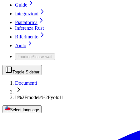
Guide
Integrazioni
Piattaforma
Inferenza Rust
Riferimento
Aiuto
Loading
Please wait
Toggle Sidebar
Documenti
It%2Fmodels%2Fyolo11
Select language