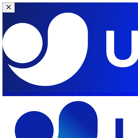
YOLO Vision 2026:
L'evento globale di vision AI torna il 13 settemb
Vai al contenuto principale