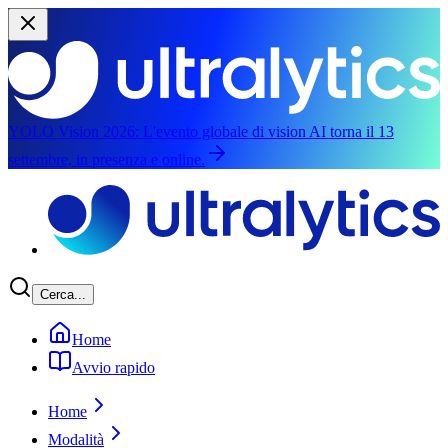
YOLO Vision 2026:
L'evento globale di vision AI torna il 13
settembre, in presenza e online.
Vai al contenuto principale
Cerca...
Home
Avvio rapido
Home
Modalità