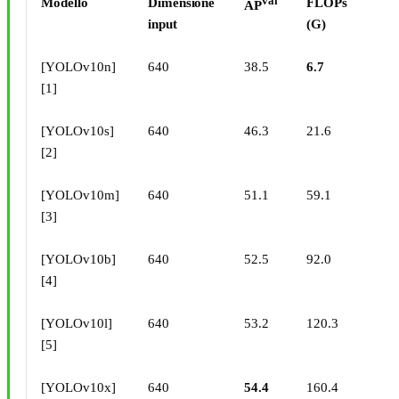
val
Modello
Dimensione
FLOPs
Lat
AP
input
(G)
(ms
[YOLOv10n]
640
38.5
6.7
1.8
[1]
[YOLOv10s]
640
46.3
21.6
2.4
[2]
[YOLOv10m]
640
51.1
59.1
4.7
[3]
[YOLOv10b]
640
52.5
92.0
5.7
[4]
[YOLOv10l]
640
53.2
120.3
7.2
[5]
[YOLOv10x]
640
54.4
160.4
10.