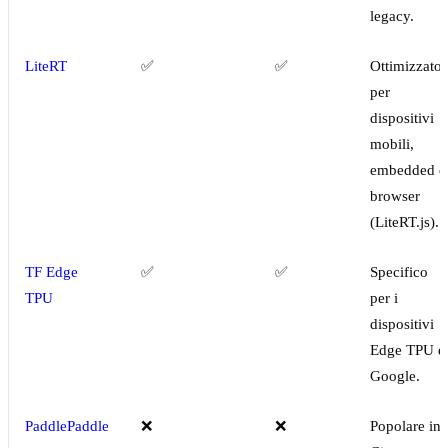
legacy.
LiteRT
✅
✅
Ottimizzato
per
dispositivi
mobili,
embedded e
browser
(LiteRT.js).
TF Edge
✅
✅
Specifico
TPU
per i
dispositivi
Edge TPU d
Google.
PaddlePaddle
❌
❌
Popolare in