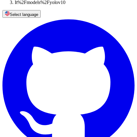
It%2Fmodels%2Fyolov10
Select language