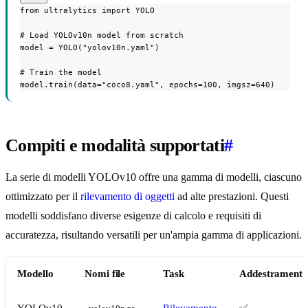
from ultralytics import YOLO

# Load YOLOv10n model from scratch

model = YOLO("yolov10n.yaml")

# Train the model

model.train(data="coco8.yaml", epochs=100, imgsz=640)
Compiti e modalità supportati
#
La serie di modelli YOLOv10 offre una gamma di modelli, ciascuno
ottimizzato per il
rilevamento di oggetti
ad alte prestazioni. Questi
modelli soddisfano diverse esigenze di calcolo e requisiti di
accuratezza, risultando versatili per un'ampia gamma di applicazioni.
Modello
Nomi file
Task
Addestrament