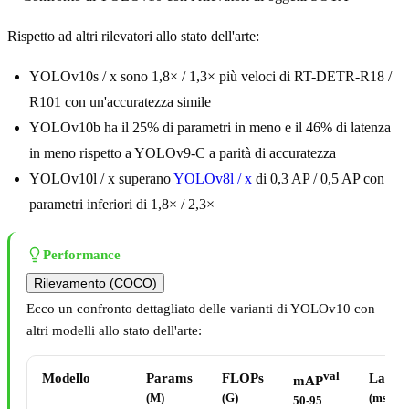
Rispetto ad altri rilevatori allo stato dell'arte:
YOLOv10s / x sono 1,8× / 1,3× più veloci di RT-DETR-R18 /
R101 con un'accuratezza simile
YOLOv10b ha il 25% di parametri in meno e il 46% di latenza
in meno rispetto a YOLOv9-C a parità di accuratezza
YOLOv10l / x superano
YOLOv8l / x
di 0,3 AP / 0,5 AP con
parametri inferiori di 1,8× / 2,3×
Performance
Rilevamento (COCO)
Ecco un confronto dettagliato delle varianti di YOLOv10 con
altri modelli allo stato dell'arte:
val
Modello
Params
FLOPs
Laten
mAP
(M)
(G)
(ms)
50-95