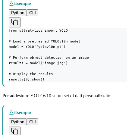
Esempio
Python
CLI
from ultralytics import YOLO

# Load a pretrained YOLOv10n model

model = YOLO("yolov10n.pt")

# Perform object detection on an image

results = model("image.jpg")

# Display the results

results[0].show()
Per addestrare YOLOv10 su un set di dati personalizzato:
Esempio
Python
CLI