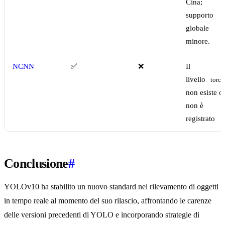
Cina;
supporto
globale
minore.
NCNN
✅
❌
Il
livello
torch
non esiste o
non è
registrato
Conclusione
#
YOLOv10 ha stabilito un nuovo standard nel rilevamento di oggetti
in tempo reale al momento del suo rilascio, affrontando le carenze
delle versioni precedenti di YOLO e incorporando strategie di