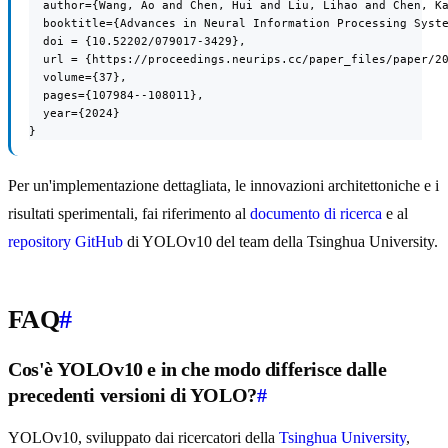
  author={Wang, Ao and Chen, Hui and Liu, Lihao and Chen, Ka
  booktitle={Advances in Neural Information Processing Syste
  doi = {10.52202/079017-3429},

  url = {https://proceedings.neurips.cc/paper_files/paper/20
  volume={37},

  pages={107984--108011},

  year={2024}

}
Per un'implementazione dettagliata, le innovazioni architettoniche e i
risultati sperimentali, fai riferimento al
documento di ricerca
e al
repository GitHub
di YOLOv10 del team della Tsinghua University.
FAQ
#
Cos'è YOLOv10 e in che modo differisce dalle
precedenti versioni di YOLO?
#
YOLOv10, sviluppato dai ricercatori della
Tsinghua University
,