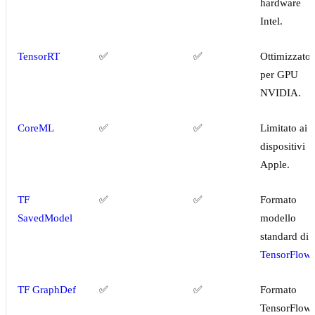
hardware
Intel.
TensorRT
✅
✅
Ottimizzato
per GPU
NVIDIA.
CoreML
✅
✅
Limitato ai
dispositivi
Apple.
TF
✅
✅
Formato
SavedModel
modello
standard di
TensorFlow
.
TF GraphDef
✅
✅
Formato
TensorFlow