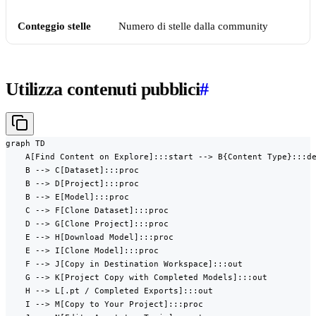
Conteggio stelle
Numero di stelle dalla community
Utilizza contenuti pubblici
#
graph TD

    A[Find Content on Explore]:::start --> B{Content Type}:::de
    B --> C[Dataset]:::proc

    B --> D[Project]:::proc

    B --> E[Model]:::proc

    C --> F[Clone Dataset]:::proc

    D --> G[Clone Project]:::proc

    E --> H[Download Model]:::proc

    E --> I[Clone Model]:::proc

    F --> J[Copy in Destination Workspace]:::out

    G --> K[Project Copy with Completed Models]:::out

    H --> L[.pt / Completed Exports]:::out

    I --> M[Copy to Your Project]:::proc
