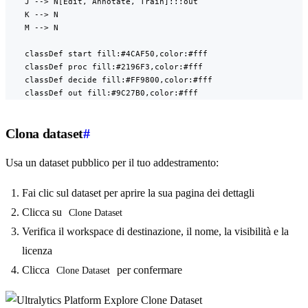
    J --> N[Edit, Annotate, Train]:::out

    K --> N

    M --> N

    classDef start fill:#4CAF50,color:#fff

    classDef proc fill:#2196F3,color:#fff

    classDef decide fill:#FF9800,color:#fff

    classDef out fill:#9C27B0,color:#fff
Clona dataset
#
Usa un dataset pubblico per il tuo addestramento:
Fai clic sul dataset per aprire la sua pagina dei dettagli
Clicca su
Clone Dataset
Verifica il workspace di destinazione, il nome, la visibilità e la
licenza
Clicca
per confermare
Clone Dataset