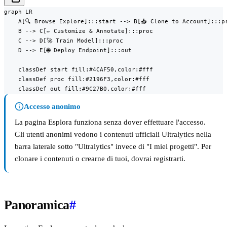
graph LR

    A[🔍 Browse Explore]:::start --> B[📥 Clone to Account]:::pr
    B --> C[✏️ Customize & Annotate]:::proc

    C --> D[🚀 Train Model]:::proc

    D --> E[🌐 Deploy Endpoint]:::out

    classDef start fill:#4CAF50,color:#fff

    classDef proc fill:#2196F3,color:#fff

    classDef out fill:#9C27B0,color:#fff
Accesso anonimo
La pagina Esplora funziona senza dover effettuare l'accesso.
Gli utenti anonimi vedono i contenuti ufficiali Ultralytics nella
barra laterale sotto "Ultralytics" invece di "I miei progetti". Per
clonare i contenuti o crearne di tuoi, dovrai registrarti.
Panoramica
#