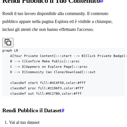
Rendi Pubblico il Tuo Contenuto
#
Rendi il tuo lavoro disponibile alla community. Il contenuto
pubblico appare nella pagina Esplora ed è visibile a chiunque,
inclusi gli utenti che non hanno effettuato l'accesso.
graph LR

    A[Your Private Content]:::start --> B[Click Private Badge]:
    B --> C[Confirm Make Public]:::proc

    C --> D[Appears on Explore Page]:::proc

    D --> E[Community Can Clone/Download]:::out

    classDef start fill:#4CAF50,color:#fff

    classDef proc fill:#2196F3,color:#fff

    classDef out fill:#9C27B0,color:#fff
Rendi Pubblico il Dataset
#
Vai al tuo dataset