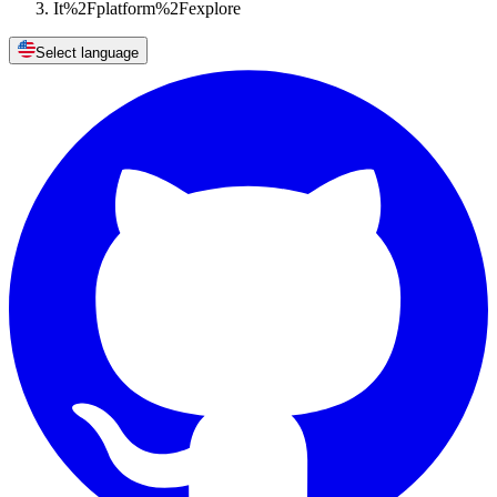
It%2Fplatform%2Fexplore
Select language