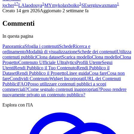
17
1
1
1
jocher
LA
laodouya
MY
mykolaxboiko
SE
sergiuwaxmann
Creato
14 gen 2026
Aggiornato
2 settimane fa
Commenti
In questa pagina
Panoramica
Sfoglia i contenuti
Schede
Ricerca e
ordinamento
Modalità di visualizzazione
Schede dei contenuti
Utilizza
contenuti pubblici
Clona dataset
Scarica modello
Clona modello
Clona
Progetto
Contenuto Ufficiale Ultralytics
Profili Utente
Segui
Utenti
Rendi Pubblico il Tuo Contenuto
Rendi Pubblico il
Dataset
Rendi Pubblico il Progetto
Linee guida
Cosa fare
Cosa non
fare
Condividi Contenuto
Widget Incorporati
URL dei Contenuti
Pubblici
FAQ
Posso utilizzare contenuti pubblici a scopi
commerciali?
Come segnalo contenuti inappropriati?
Posso rendere
nuovamente privato un contenuto pubblico?
Esplora con l'IA