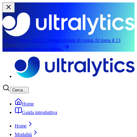
YOLO Vision 2026:
L'evento globale di vision AI torna il 13
settembre, in presenza e online.
Salta al contenuto principale
Cerca...
Home
Guida introduttiva
Home
Modalità