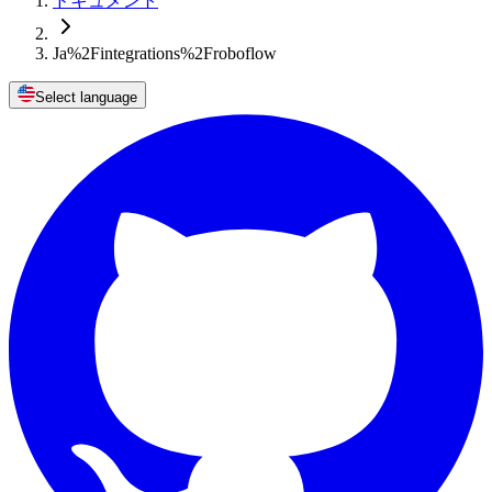
ドキュメント
Ja%2Fintegrations%2Froboflow
Select language