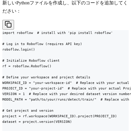
新しいPythonファイルを作成し、以下のコードを追加してく
ださい：
import roboflow  # install with 'pip install roboflow'

# Log in to Roboflow (requires API key)

roboflow.login()

# Initialize Roboflow client

rf = roboflow.Roboflow()

# Define your workspace and project details

WORKSPACE_ID = "your-workspace-id"  # Replace with your actual 
PROJECT_ID = "your-project-id"  # Replace with your actual Proj
VERSION = 1  # Replace with your desired dataset version number
MODEL_PATH = "path/to/your/runs/detect/train/"  # Replace with 
# Get project and version

project = rf.workspace(WORKSPACE_ID).project(PROJECT_ID)

dataset = project.version(VERSION)
