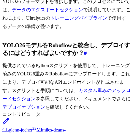
YOLO26フォーマットを選択します。このプロセスについて
は、
データのエクスポートセクション
で説明しています。こ
れにより、Ultralyticsの
トレーニングパイプライン
で使用す
るデータの準備が整います。
YOLO26モデルをRoboflowと統合し、デプロイす
るにはどうすればよいですか？
#
提供されているPythonスクリプトを使用して、トレーニング
済みのYOLO26重みをRoboflowにアップロードします。これ
により、デプロイ可能なAPIエンドポイントが作成されま
す。スクリプトと手順については、
カスタム重みのアップロ
ードセクション
を参照してください。ドキュメントでさらに
デプロイオプション
を確認してください。
コントリビューター
22
GL
glenn-jocher
MI
miles-deans-