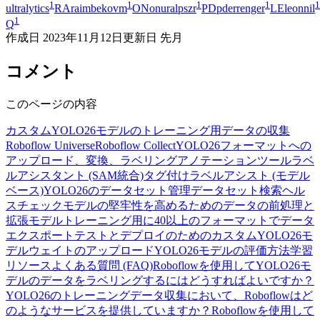
1
1
1
1
1
ultralytics
RA
raimbekovm
ON
onuralpszr
PD
pderrenger
LE
leonnil
1
Q
作成日
2023年11月12日
更新日
先月
コメント
このページの内容
カスタムYOLO26モデルのトレーニング用データの収集
Roboflow Universe
Roboflow Collect
YOLO26フォーマットへの
アップロード、変換、ラベリング
アノテーションツール
ラベ
ルアシスタント (SAM統合)
タグ付け
ラベルアシスト (モデル
ベース)
YOLO26のデータセット管理
データセット検索
ヘル
スチェック
モデルの堅牢性を高めるためのデータの前処理と
拡張
モデルトレーニング用に40以上のフォーマットでデータ
エクスポート
テストとデプロイのためのカスタムYOLO26モ
デルウェイトのアップロード
YOLO26モデルの評価方法
学習
リソース
よくある質問 (FAQ)
Roboflowを使用してYOLO26モ
デルのデータをラベリングするにはどうすればよいですか？
YOLO26のトレーニングデータ収集において、Roboflowはど
のようなサービスを提供していますか？
Roboflowを使用して