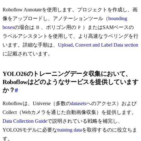
Roboflow Annotateを使用します。プロジェクトを作成し、画
像をアップロードし、アノテーションツール（
bounding
boxes
の場合は
、ポリゴン用の
）またはSAMベースの
B
P
ラベルアシスタントを使用して、より高速なラベリングを行
います。詳細な手順は、
Upload, Convert and Label Data section
に記載されています。
YOLO26のトレーニングデータ収集において、
Roboflowはどのようなサービスを提供しています
か？
#
Roboflowは、Universe（多数の
datasets
へのアクセス）および
Collect（Webカメラを通じた自動画像収集）を提供します。
Data Collection Guide
で説明されている戦略を補完し、
YOLO26モデルに必要な
training data
を取得するのに役立ちま
す。