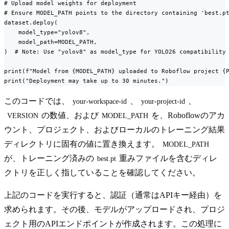
# Upload model weights for deployment

# Ensure MODEL_PATH points to the directory containing 'best.pt
dataset.deploy(

    model_type="yolov8",

    model_path=MODEL_PATH,

)  # Note: Use "yolov8" as model_type for YOLO26 compatibility 
print(f"Model from {MODEL_PATH} uploaded to Roboflow project {P
print("Deployment may take up to 30 minutes.")
このコードでは、
、
、
your-workspace-id
your-project-id
の数値、および
を、Roboflowのアカ
VERSION
MODEL_PATH
ウント、プロジェクト、およびローカルのトレーニング結果
ディレクトリに固有の値に置き換えます。
MODEL_PATH
が、トレーニング済みの
重みファイルを含むディレ
best.pt
クトリを正しく指していることを確認してください。
上記のコードを実行すると、認証（通常はAPIキー経由）を
求められます。その後、モデルがアップロードされ、プロジ
ェクト用のAPIエンドポイントが作成されます。この処理に