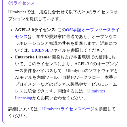
ライセンス
Ultralyticsでは、用途に合わせて以下の2つのライセンスオ
プションを提供しています。
AGPL-3.0ライセンス
: この
OSI承認オープンソースライ
センス
は、学生や愛好家に最適であり、オープンなコ
ラボレーションと知識の共有を促進します。詳細につ
いては、
LICENSE
ファイルを参照してください。
Enterprise License
: 開発および本番環境での使用にお
いて、このライセンスにより、AGPL-3.0のオープンソ
ース要件をバイパスして、Ultralyticsのソフトウェアと
AIモデルを内部ツール、自動化ワークフロー、本番デ
プロイメントなどのビジネス製品やサービスにシーム
レスに統合できます。開始するには、
Ultralytics
Licensing
からお問い合わせください。
詳細については、
Ultralyticsライセンスページ
を参照して
ください。