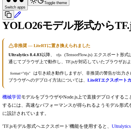
Toggle theme
Switch apps
YOLO26モデル形式からT
非推奨 — LiteRTに置き換えられました
Ultralytics 8.4.83
以降、
(TensorFlow.js) エクスポー
tfjs
通じてブラウザ上で動作し、TF.jsが対応していたブラウザお
は引き続き動作しますが、非推奨の警告が出力され
format="tfjs"
ブラウザへのデプロイ方法については、
LiteRTエクスポート
機械学習
モデルをブラウザやNode.js上で直接デプロイ
するには、高速なパフォーマンスが得られるようモデル形式を最適
に設計されています。
'TF.jsモデル形式へエクスポート'機能を使用すると、
Ultralyti