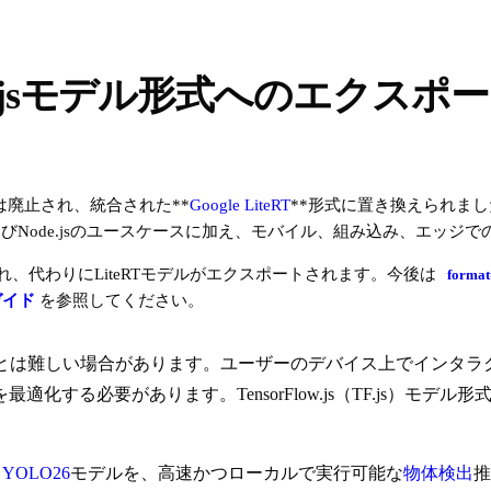
F.jsモデル形式へのエクスポ
ト形式は廃止され、統合された**
Google LiteRT
**形式に置き換えられました。
よびNode.jsのユースケースに加え、モバイル、組み込み、エッジ
、代わりにLiteRTモデルがエクスポートされます。今後は
format
ガイド
を参照してください。
することは難しい場合があります。ユーザーのデバイス上でインタ
化する必要があります。TensorFlow.js（TF.js）モ
cs YOLO26
モデルを、高速かつローカルで実行可能な
物体検出
推