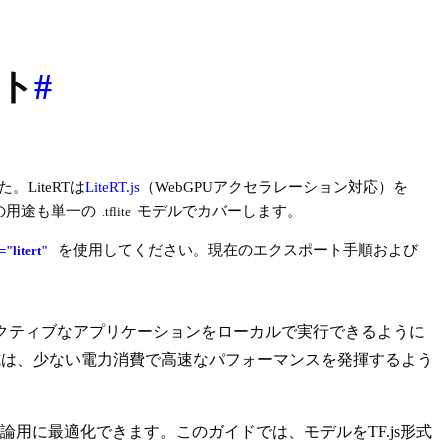
ート
#
LiteRTは
LiteRT.js
（WebGPUアクセラレーション対応）を
での用途も単一の
モデルでカバーします。
.tflite
を使用してください。現在のエクスポート手順および
="litert"
ラクティブなアプリケーションをローカルで実行できるように
デル形式は、少ない電力消費で高速なパフォーマンスを発揮するよう
論用に最適化できます。このガイドでは、モデルをTF.js形式