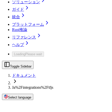
ソリューション
ガイド
統合
プラットフォーム
Rust推論
リファレンス
ヘルプ
Loading
Please wait
Toggle Sidebar
ドキュメント
Ja%2Fintegrations%2Ftfjs
Select language