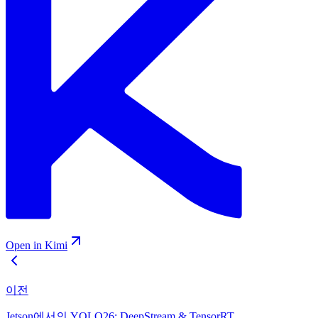
Open in Kimi
이전
Jetson에서의 YOLO26: DeepStream & TensorRT