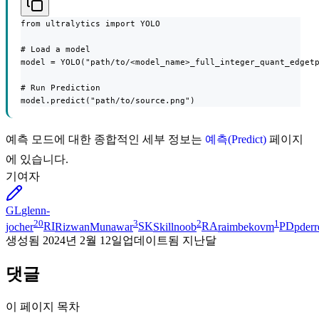
from ultralytics import YOLO

# Load a model

model = YOLO("path/to/<model_name>_full_integer_quant_edgetp
# Run Prediction

model.predict("path/to/source.png")
예측 모드에 대한 종합적인 세부 정보는
예측(Predict)
페이지
에 있습니다.
기여자
GL
glenn-
20
3
2
1
jocher
RI
RizwanMunawar
SK
Skillnoob
RA
raimbekovm
PD
pderr
생성됨
2024년 2월 12일
업데이트됨
지난달
댓글
이 페이지 목차