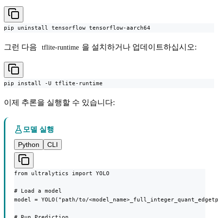
pip uninstall tensorflow tensorflow-aarch64
그런 다음
을 설치하거나 업데이트하십시오:
tflite-runtime
pip install -U tflite-runtime
이제 추론을 실행할 수 있습니다:
모델 실행
Python
CLI
from ultralytics import YOLO

# Load a model

model = YOLO("path/to/<model_name>_full_integer_quant_edgetp
# Run Prediction
