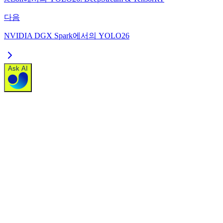
다음
NVIDIA DGX Spark에서의 YOLO26
Ask AI