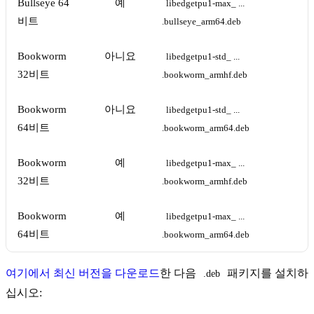
Bullseye 64
예
libedgetpu1-max_ ... 
비트
.bullseye_arm64.deb
Bookworm
아니요
libedgetpu1-std_ ... 
32비트
.bookworm_armhf.deb
Bookworm
아니요
libedgetpu1-std_ ... 
64비트
.bookworm_arm64.deb
Bookworm
예
libedgetpu1-max_ ... 
32비트
.bookworm_armhf.deb
Bookworm
예
libedgetpu1-max_ ... 
64비트
.bookworm_arm64.deb
여기에서 최신 버전을 다운로드
한 다음
패키지를 설치하
.deb
십시오: