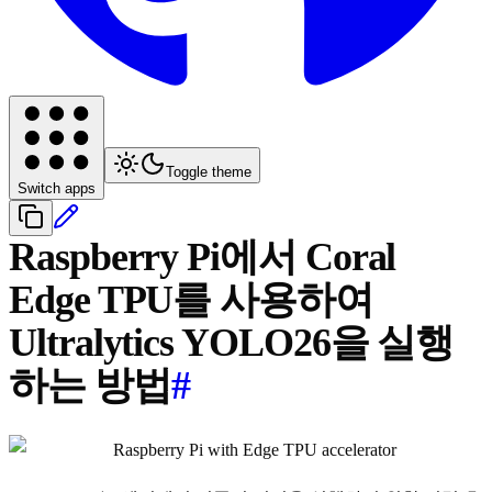
Toggle theme
Switch apps
Raspberry Pi에서 Coral
Edge TPU를 사용하여
Ultralytics YOLO26을 실행
하는 방법
#