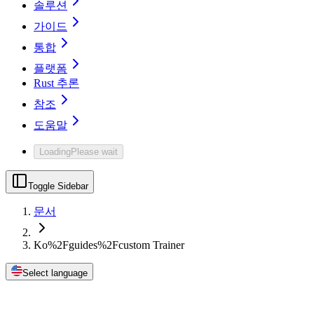
솔루션
가이드
통합
플랫폼
Rust 추론
참조
도움말
Loading
Please wait
Toggle Sidebar
문서
Ko%2Fguides%2Fcustom Trainer
Select language