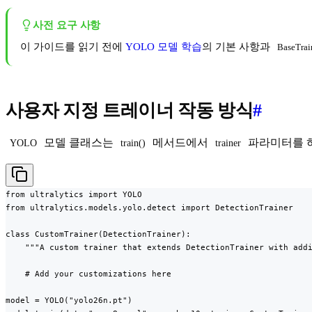
사전 요구 사항
이 가이드를 읽기 전에
YOLO 모델 학습
의 기본 사항과
BaseTrai
사용자 지정 트레이너 작동 방식
#
모델 클래스는
메서드에서
파라미터를 허
YOLO
train()
trainer
from ultralytics import YOLO

from ultralytics.models.yolo.detect import DetectionTrainer

class CustomTrainer(DetectionTrainer):

    """A custom trainer that extends DetectionTrainer with addi
    # Add your customizations here

model = YOLO("yolo26n.pt")
