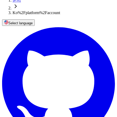
문서
Ko%2Fplatform%2Faccount
Select language