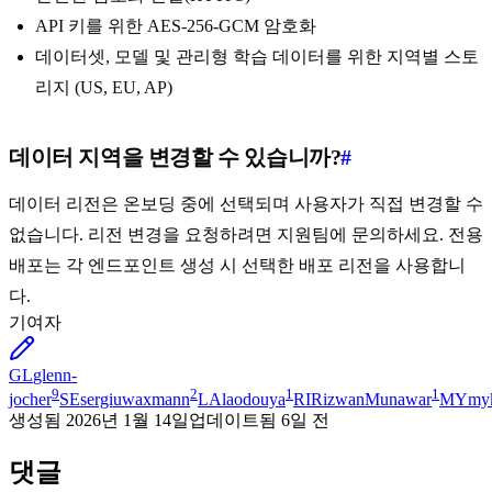
API 키를 위한 AES-256-GCM 암호화
데이터셋, 모델 및 관리형 학습 데이터를 위한 지역별 스토
리지 (US, EU, AP)
데이터 지역을 변경할 수 있습니까?
#
데이터 리전은 온보딩 중에 선택되며 사용자가 직접 변경할 수
없습니다. 리전 변경을 요청하려면 지원팀에 문의하세요. 전용
배포는 각 엔드포인트 생성 시 선택한 배포 리전을 사용합니
다.
기여자
GL
glenn-
9
2
1
1
jocher
SE
sergiuwaxmann
LA
laodouya
RI
RizwanMunawar
MY
my
생성됨
2026년 1월 14일
업데이트됨
6일 전
댓글