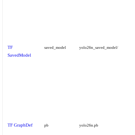
TF
saved_model
yolo26n_saved_model/
SavedModel
TF GraphDef
pb
yolo26n.pb