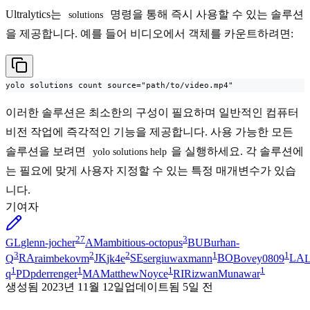
Ultralytics는
명령을 통해 즉시 사용할 수 있는 솔루션
solutions
을 제공합니다. 예를 들어 비디오에서 객체를 카운트하려면:
yolo solutions count source="path/to/video.mp4"
이러한 솔루션은 최소한의 구성이 필요하며 일반적인 컴퓨터
비전 작업에 즉각적인 기능을 제공합니다. 사용 가능한 모든
솔루션을 보려면
을 실행하세요. 각 솔루션에
yolo solutions help
는 필요에 맞게 사용자 지정할 수 있는 특정 매개변수가 있습
니다.
기여자
27
3
GL
glenn-jocher
AM
ambitious-octopus
BU
Burhan-
3
2
2
1
1
Q
RA
raimbekovm
JK
jk4e
SE
sergiuwaxmann
BO
Bovey0809
LA
L
1
1
1
1
q
PD
pderrenger
MA
MatthewNoyce
RI
RizwanMunawar
생성됨
2023년 11월 12일
업데이트됨
5일 전