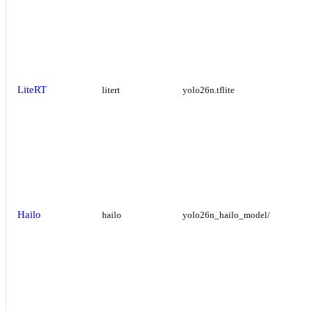
LiteRT
litert
yolo26n.tflite
Hailo
hailo
yolo26n_hailo_model/