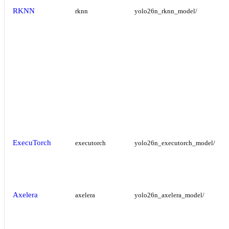
RKNN
rknn
yolo26n_rknn_model/
ExecuTorch
executorch
yolo26n_executorch_model/
Axelera
axelera
yolo26n_axelera_model/