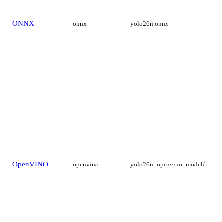
ONNX
onnx
yolo26n.onnx
OpenVINO
openvino
yolo26n_openvino_model/