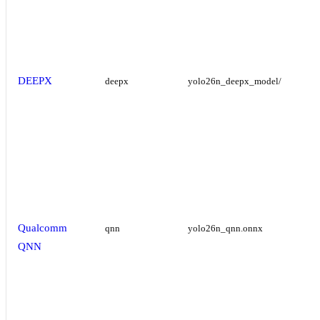
DEEPX
deepx
yolo26n_deepx_model/
Qualcomm
qnn
yolo26n_qnn.onnx
QNN