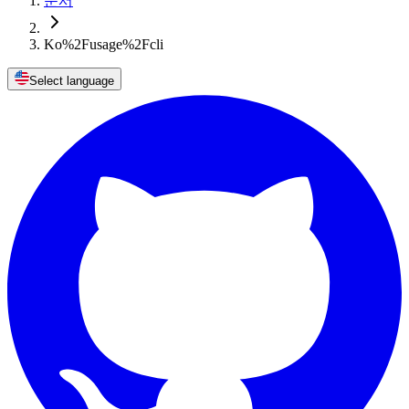
문서
Ko%2Fusage%2Fcli
Select language