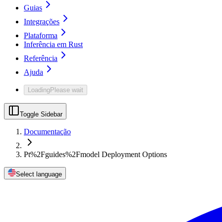
Guias
Integrações
Plataforma
Inferência em Rust
Referência
Ajuda
Loading
Please wait
Toggle Sidebar
Documentação
Pt%2Fguides%2Fmodel Deployment Options
Select language