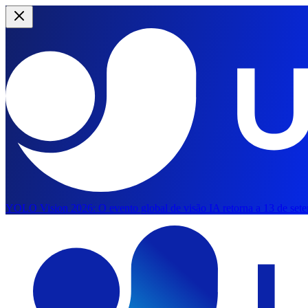
YOLO Vision 2026:
O evento global de visão IA retorna a 13 de set
Saltar para o conteúdo principal