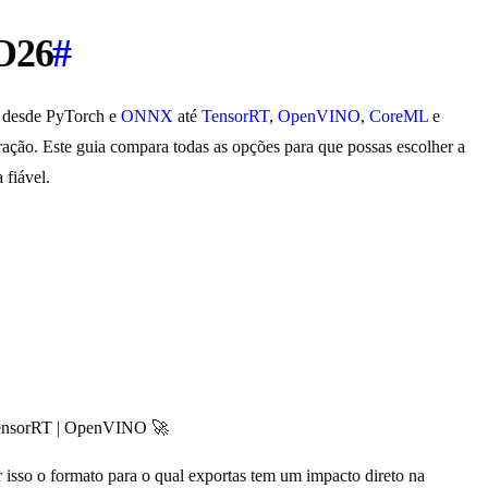
O26
#
— desde PyTorch e
ONNX
até
TensorRT
,
OpenVINO
,
CoreML
e
gração. Este guia compara todas as opções para que possas escolher a
 fiável.
 TensorRT | OpenVINO 🚀
 isso o formato para o qual exportas tem um impacto direto na