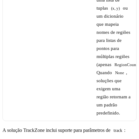
uma lista de
tuplas
ou
(x, y)
um dicionário
que mapeia
nomes de regiões
para listas de
pontos para
múltiplas regiões
(apenas
RegionCounte
Quando
,
None
soluções que
exigem uma
região retornam a
um padrão
predefinido.
A solução TrackZone inclui suporte para parâmetros de
:
track