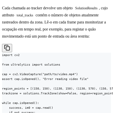
Cada chamada ao tracker devolve um objeto
, cujo
SolutionResults
atributo
contém o número de objetos atualmente
total_tracks
rastreados dentro da zona. Lê-o em cada frame para monitorizar a
ocupação em tempo real, por exemplo, para registar o quão
movimentado está um ponto de entrada ou área restrita:
import cv2

from ultralytics import solutions

cap = cv2.VideoCapture("path/to/video.mp4")

assert cap.isOpened(), "Error reading video file"

region_points = [(150, 150), (1130, 150), (1130, 570), (150, 57
trackzone = solutions.TrackZone(show=False, region=region_point
while cap.isOpened():

    success, im0 = cap.read()

    if not success:
