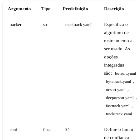
Argumento
Tipo
Predefinição
Descrição
Especifica o
tracker
str
'tracktrack.yaml'
algoritmo de
rastreamento a
ser usado. As
opções
integradas
são:
,
botsort.yaml
,
bytetrack.yaml
,
ocsort.yaml
,
deepocsort.yaml
,
fasttrack.yaml
.
tracktrack.yaml
Define o limiar
conf
float
0.1
de confiança