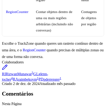
região
saída
RegionCounter
Contar objetos dentro de
Contagens
uma ou mais regiões
de objetos
arbitrárias (incluindo não
por região
convexas)
Escolhe o TrackZone quando queres um rastreio contínuo dentro de
uma área, e o
RegionCounter
quando precisas de múltiplas zonas ou
de uma forma não convexa.
Colaboradores
5
RI
RizwanMunawar
GL
glenn-
4
1
1
jocher
RA
raimbekovm
PD
pderrenger
Criado
2 de dez. de 2024
Atualizado
mês passado
Comentários
Nesta Página