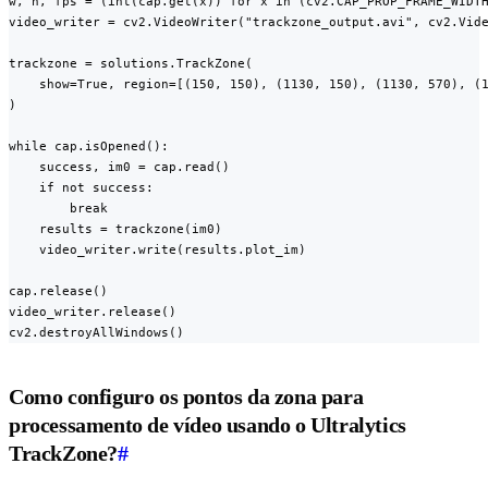
w, h, fps = (int(cap.get(x)) for x in (cv2.CAP_PROP_FRAME_WIDTH
video_writer = cv2.VideoWriter("trackzone_output.avi", cv2.Vide
trackzone = solutions.TrackZone(

    show=True, region=[(150, 150), (1130, 150), (1130, 570), (1
)

while cap.isOpened():

    success, im0 = cap.read()

    if not success:

        break

    results = trackzone(im0)

    video_writer.write(results.plot_im)

cap.release()

video_writer.release()

cv2.destroyAllWindows()
Como configuro os pontos da zona para
processamento de vídeo usando o Ultralytics
TrackZone?
#