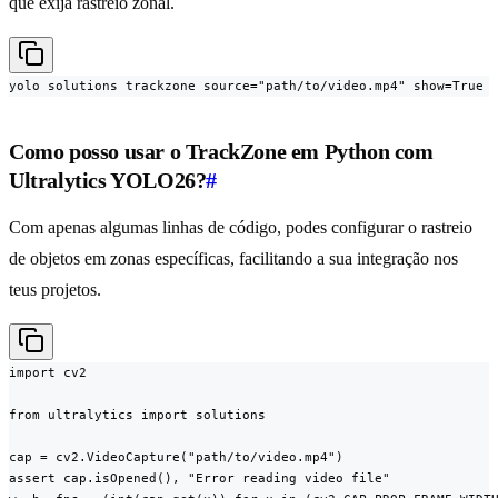
que exija rastreio zonal.
yolo solutions trackzone source="path/to/video.mp4" show=True
Como posso usar o TrackZone em Python com
Ultralytics YOLO26?
#
Com apenas algumas linhas de código, podes configurar o rastreio
de objetos em zonas específicas, facilitando a sua integração nos
teus projetos.
import cv2

from ultralytics import solutions

cap = cv2.VideoCapture("path/to/video.mp4")

assert cap.isOpened(), "Error reading video file"
