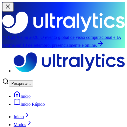
YOLO Vision 2026:
O evento global de visão computacional e IA
retorna em 13 de setembro, presencialmente e online.
Pular para o conteúdo principal
Pesquisar...
Início
Início Rápido
Início
Modos