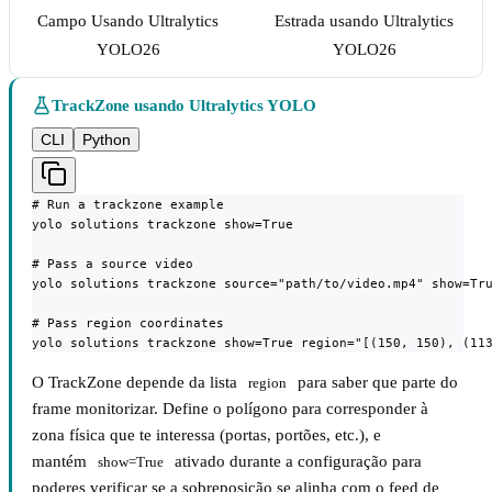
Campo Usando Ultralytics
Estrada usando Ultralytics
YOLO26
YOLO26
TrackZone usando Ultralytics YOLO
CLI
Python
# Run a trackzone example

yolo solutions trackzone show=True

# Pass a source video

yolo solutions trackzone source="path/to/video.mp4" show=Tru
# Pass region coordinates

yolo solutions trackzone show=True region="[(150, 150), (11
O TrackZone depende da lista
para saber que parte do
region
frame monitorizar. Define o polígono para corresponder à
zona física que te interessa (portas, portões, etc.), e
mantém
ativado durante a configuração para
show=True
poderes verificar se a sobreposição se alinha com o feed de