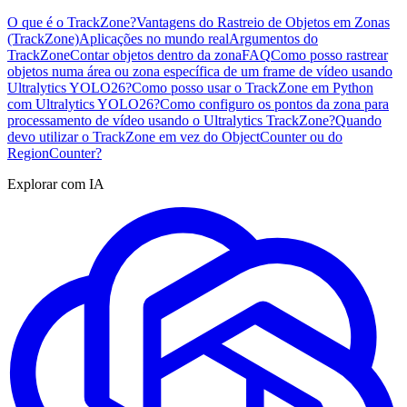
O que é o TrackZone?
Vantagens do Rastreio de Objetos em Zonas
(TrackZone)
Aplicações no mundo real
Argumentos do
TrackZone
Contar objetos dentro da zona
FAQ
Como posso rastrear
objetos numa área ou zona específica de um frame de vídeo usando
Ultralytics YOLO26?
Como posso usar o TrackZone em Python
com Ultralytics YOLO26?
Como configuro os pontos da zona para
processamento de vídeo usando o Ultralytics TrackZone?
Quando
devo utilizar o TrackZone em vez do ObjectCounter ou do
RegionCounter?
Explorar com IA