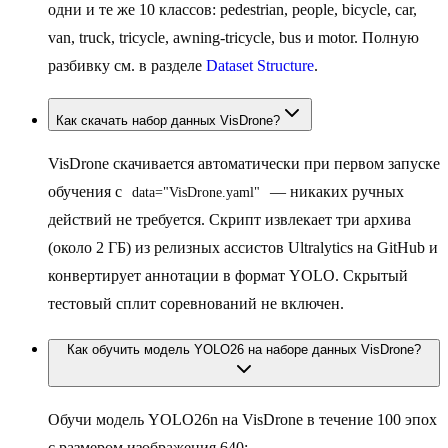
одни и те же 10 классов: pedestrian, people, bicycle, car,
van, truck, tricycle, awning-tricycle, bus и motor. Полную
разбивку см. в разделе
Dataset Structure
.
Как скачать набор данных VisDrone?
VisDrone скачивается автоматически при первом запуске
обучения с
— никаких ручных
data="VisDrone.yaml"
действий не требуется. Скрипт извлекает три архива
(около 2 ГБ) из релизных ассистов Ultralytics на GitHub и
конвертирует аннотации в формат YOLO. Скрытый
тестовый сплит соревнований не включен.
Как обучить модель YOLO26 на наборе данных VisDrone?
Обучи модель YOLO26n на VisDrone в течение 100 эпох
с размером изображения 640: