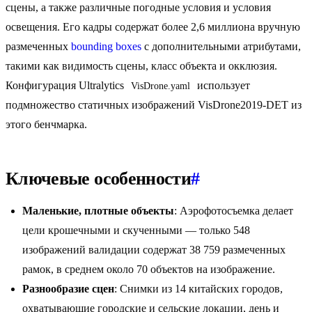
сцены, а также различные погодные условия и условия
освещения. Его кадры содержат более 2,6 миллиона вручную
размеченных
bounding boxes
с дополнительными атрибутами,
такими как видимость сцены, класс объекта и окклюзия.
Конфигурация Ultralytics
использует
VisDrone.yaml
подмножество статичных изображений VisDrone2019-DET из
этого бенчмарка.
Ключевые особенности
#
Маленькие, плотные объекты
: Аэрофотосъемка делает
цели крошечными и скученными — только 548
изображений валидации содержат 38 759 размеченных
рамок, в среднем около 70 объектов на изображение.
Разнообразие сцен
: Снимки из 14 китайских городов,
охватывающие городские и сельские локации, день и