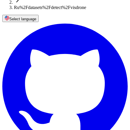
Ru%2Fdatasets%2Fdetect%2Fvisdrone
Select language