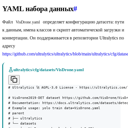
YAML набора данных
#
Файл
определяет конфигурацию датасета: пути
VisDrone.yaml
к данным, имена классов и скрипт автоматической загрузки и
конвертации. Он поддерживается в репозитории Ultralytics по
адресу
https://github.com/ultralytics/ultralytics/blob/main/ultralytics/cfg/dat
ultralytics/cfg/datasets/VisDrone.yaml
# Ultralytics 🚀 AGPL-3.0 License - https://ultralytics.com/l
# VisDrone2019-DET dataset https://github.com/VisDrone/VisDr
# Documentation: https://docs.ultralytics.com/datasets/detec
# Example usage: yolo train data=VisDrone.yaml

# parent

# ├── ultralytics

# └── datasets
