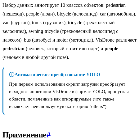
Набор данных аннотирует 10 классов объектов: pedestrian
(пешеход), people (люди), bicycle (велосипед), car (автомобиль),
van (фургон), truck (грузовик), tricycle (трехколесный
велосипед), awning-tricycle (трехколесный велосипед с
навесом), bus (автобус) и motor (мотоцикл). VisDrone различает
pedestrian
(человек, который стоит или идет) и
people
(человек в любой другой позе).
Автоматическое преобразование YOLO
При первом использовании скрипт загрузки преобразует
исходные аннотации VisDrone в формат YOLO, пропуская
области, помеченные как игнорируемые (что также
исключает неиспользуемую категорию "others").
Применение
#