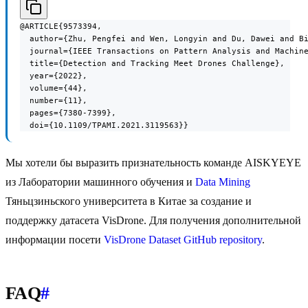
@ARTICLE{9573394,

  author={Zhu, Pengfei and Wen, Longyin and Du, Dawei and Bi
  journal={IEEE Transactions on Pattern Analysis and Machine
  title={Detection and Tracking Meet Drones Challenge},

  year={2022},

  volume={44},

  number={11},

  pages={7380-7399},

  doi={10.1109/TPAMI.2021.3119563}}
Мы хотели бы выразить признательность команде AISKYEYE
из Лаборатории машинного обучения и
Data Mining
Тяньцзиньского университета в Китае за создание и
поддержку датасета VisDrone. Для получения дополнительной
информации посети
VisDrone Dataset GitHub repository
.
FAQ
#