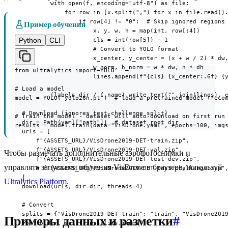
          with open(f, encoding="utf-8") as file:

              for row in [x.split(",") for x in file.read().
                  if row[4] != "0":  # Skip ignored regions

Пример обучения
                      x, y, w, h = map(int, row[:4])

Python
CLI
                      cls = int(row[5]) - 1

                      # Convert to YOLO format

                      x_center, y_center = (x + w / 2) * dw,
                      w_norm, h_norm = w * dw, h * dh

from ultralytics import YOLO

                      lines.append(f"{cls} {x_center:.6f} {y
# Load a model

          (labels_dir / f.name).write_text("".join(lines), e
model = YOLO("yolo26n.pt")  # load a pretrained model (recom
  # Download (ignores test-challenge split)

# Train the model - dataset will auto-download on first run

  dir = Path(yaml["path"])  # dataset root dir

results = model.train(data="VisDrone.yaml", epochs=100, img
  urls = [

      f"{ASSETS_URL}/VisDrone2019-DET-train.zip",

      f"{ASSETS_URL}/VisDrone2019-DET-val.zip",

Чтобы размечать дополнительные аэрофотоснимки и
      f"{ASSETS_URL}/VisDrone2019-DET-test-dev.zip",

управлять запусками обучения VisDrone в браузере, используй
      # f"{ASSETS_URL}/VisDrone2019-DET-test-challenge.zip",
  ]

Ultralytics Platform
.
  download(urls, dir=dir, threads=4)

  # Convert

  splits = {"VisDrone2019-DET-train": "train", "VisDrone2019
Примеры данных и разметки
#
  for folder, split in splits.items():
