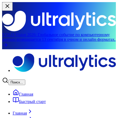
YOLO Vision 2026:
Глобальное событие по компьютерному
зрению возвращается 13 сентября в очном и онлайн-форматах.
Перейти к основному содержимому
Поиск...
Главная
Быстрый старт
Главная