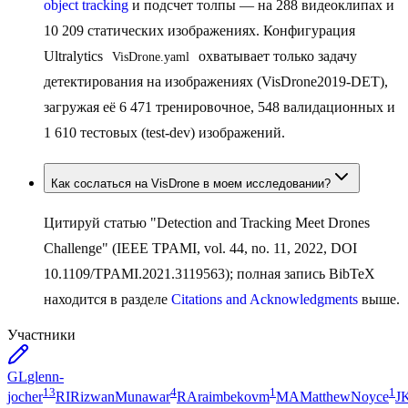
object tracking
и подсчет толпы — на 288 видеоклипах и
10 209 статических изображениях. Конфигурация
Ultralytics
охватывает только задачу
VisDrone.yaml
детектирования на изображениях (VisDrone2019-DET),
загружая её 6 471 тренировочное, 548 валидационных и
1 610 тестовых (test-dev) изображений.
Как сослаться на VisDrone в моем исследовании?
Цитируй статью "Detection and Tracking Meet Drones
Challenge" (IEEE TPAMI, vol. 44, no. 11, 2022, DOI
10.1109/TPAMI.2021.3119563); полная запись BibTeX
находится в разделе
Citations and Acknowledgments
выше.
Участники
GL
glenn-
13
4
1
1
jocher
RI
RizwanMunawar
RA
raimbekovm
MA
MatthewNoyce
J