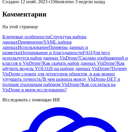
Создано
12 нояб. 2023 г.
Обновлено
3 недели назад
Комментарии
На этой странице
Ключевые особенности
Структура набора
данных
Применение
YAML набора
данных
Использование
Примеры данных и
разметки
Цитирование и благодарности
FAQ
Для чего
используется набор данных VisDrone?
Сколько изображений и
классов в VisDrone?
Как скачать набор данных VisDrone?
Как
обучить модель YOLO26 на наборе данных VisDrone?
Почему
VisDrone сложен для детекторов объектов, и как можно
улучшить точность?
В чем разница между VisDrone-DET и
полным эталонным набором VisDrone?
Как сослаться на
VisDrone в моем исследовании?
Исследовать с помощью ИИ