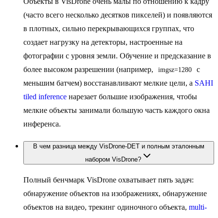
Объекты в VisDrone очень малы по отношению к кадру
(часто всего несколько десятков пикселей) и появляются
в плотных, сильно перекрывающихся группах, что
создает нагрузку на детекторы, настроенные на
фотографии с уровня земли. Обучение и предсказание в
более высоком разрешении (например,
с
imgsz=1280
меньшим батчем) восстанавливают мелкие цели, а
SAHI
tiled inference
нарезает большие изображения, чтобы
мелкие объекты занимали большую часть каждого окна
инференса.
В чем разница между VisDrone-DET и полным эталонным
набором VisDrone?
Полный бенчмарк VisDrone охватывает пять задач:
обнаружение объектов на изображениях, обнаружение
объектов на видео, трекинг одиночного объекта,
multi-