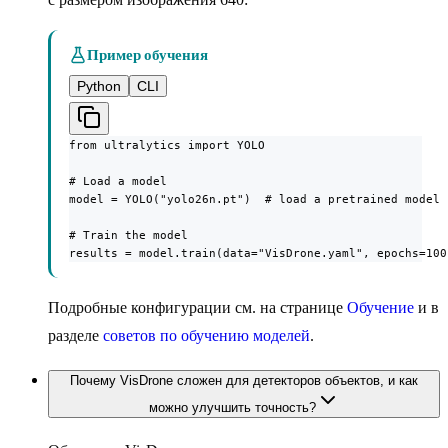
Пример обучения
Python
CLI
from ultralytics import YOLO

# Load a model

model = YOLO("yolo26n.pt")  # load a pretrained model 
# Train the model

results = model.train(data="VisDrone.yaml", epochs=100
Подробные конфигурации см. на странице
Обучение
и в
разделе
советов по обучению моделей
.
Почему VisDrone сложен для детекторов объектов, и как
можно улучшить точность?