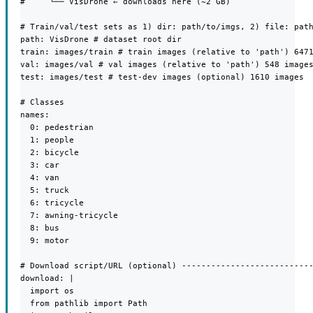
#     └── VisDrone ← downloads here (~2 GB)

# Train/val/test sets as 1) dir: path/to/imgs, 2) file: path
path: VisDrone # dataset root dir

train: images/train # train images (relative to 'path') 6471
val: images/val # val images (relative to 'path') 548 images
test: images/test # test-dev images (optional) 1610 images

# Classes

names:

  0: pedestrian

  1: people

  2: bicycle

  3: car

  4: van

  5: truck

  6: tricycle

  7: awning-tricycle

  8: bus

  9: motor

# Download script/URL (optional) ---------------------------
download: |

  import os

  from pathlib import Path
