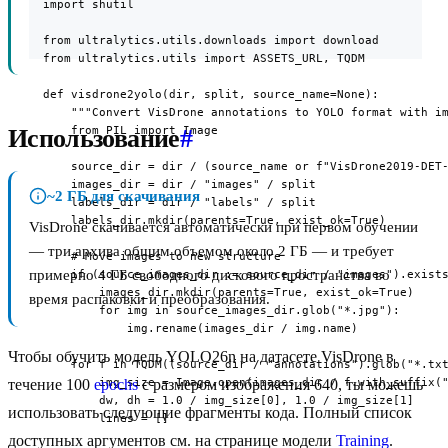
  import shutil

  from ultralytics.utils.downloads import download

  from ultralytics.utils import ASSETS_URL, TQDM

  def visdrone2yolo(dir, split, source_name=None):

      """Convert VisDrone annotations to YOLO format with im
      from PIL import Image

Использование
#
      source_dir = dir / (source_name or f"VisDrone2019-DET-
      images_dir = dir / "images" / split

~2 ГБ для скачивания
      labels_dir = dir / "labels" / split

      labels_dir.mkdir(parents=True, exist_ok=True)

VisDrone скачивается автоматически при первом обучении
— три архива общим объемом около 2 ГБ — и требует
      # Move images to new structure

примерно 4 ГБ свободного дискового пространства во
      if (source_images_dir := source_dir / "images").exists
          images_dir.mkdir(parents=True, exist_ok=True)

время распаковки и преобразования.
          for img in source_images_dir.glob("*.jpg"):

              img.rename(images_dir / img.name)

Чтобы обучить модель YOLO26n на датасете VisDrone в
      for f in TQDM((source_dir / "annotations").glob("*.txt
          img_size = Image.open(images_dir / f.with_suffix("
течение 100
epochs
с размером изображения 640, ты можешь
          dw, dh = 1.0 / img_size[0], 1.0 / img_size[1]

использовать следующие фрагменты кода. Полный список
          lines = []

доступных аргументов см. на странице модели
Training
.