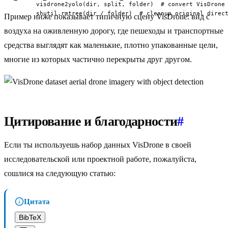
      visdrone2yolo(dir, split, folder)  # convert VisDrone 
      shutil.rmtree(dir / folder)  # cleanup original direc
Пример ниже показывает типичную сцену VisDrone: вид с
воздуха на оживленную дорогу, где пешеходы и транспортные
средства выглядят как маленькие, плотно упакованные цели,
многие из которых частично перекрыты друг другом.
Цитирование и благодарности
#
Если ты используешь набор данных VisDrone в своей
исследовательской или проектной работе, пожалуйста,
сошлися на следующую статью:
Цитата
BibTeX