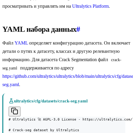
просматривать и управлять им на
Ultralytics Platform
.
YAML набора данных
#
Файл
YAML
определяет конфигурацию датасета. Он включает
детали о путях к датасету, классах и другую релевантную
информацию. Для датасета Crack Segmentation файл
crack-
поддерживается по адресу
seg.yaml
https://github.com/ultralytics/ultralytics/blob/main/ultralytics/cfg/datas
seg.yaml
.
ultralytics/cfg/datasets/crack-seg.yaml
# Ultralytics 🚀 AGPL-3.0 License - https://ultralytics.com/l
# Crack-seg dataset by Ultralytics
