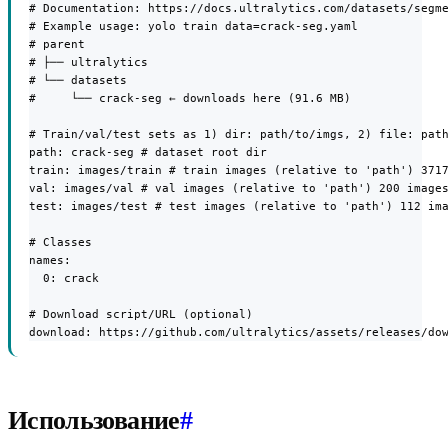
# Documentation: https://docs.ultralytics.com/datasets/segme
# Example usage: yolo train data=crack-seg.yaml

# parent

# ├── ultralytics

# └── datasets

#     └── crack-seg ← downloads here (91.6 MB)

# Train/val/test sets as 1) dir: path/to/imgs, 2) file: path
path: crack-seg # dataset root dir

train: images/train # train images (relative to 'path') 3717
val: images/val # val images (relative to 'path') 200 images
test: images/test # test images (relative to 'path') 112 ima
# Classes

names:

  0: crack

# Download script/URL (optional)

download: https://github.com/ultralytics/assets/releases/do
Использование
#