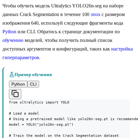
Чтобы обучить модель Ultralytics YOLO26n-seg на наборе
данных Crack Segmentation в течение 100
эпох
с размером
изображения 640, используй следующие фрагменты кода
Python
или CLI. Обратись к странице документации по
обучению
моделей, чтобы получить полный список
доступных аргументов и конфигураций, таких как
настройка
гиперпараметров
.
Пример обучения
Python
CLI
from ultralytics import YOLO

# Load a model

# Using a pretrained model like yolo26n-seg.pt is recommende
model = YOLO("yolo26n-seg.pt")

# Train the model on the Crack Segmentation dataset
