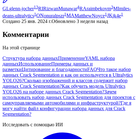
13
4
3
GL
glenn-jocher
RI
RizwanMunawar
RA
raimbekovm
MI
miles-
1
1
1
1
deans-ultralytics
ON
onuralpszr
MA
MatthewNoyce
JK
jk4e
Создано
25 янв. 2024 г.
Обновлено
3 недели назад
Комментарии
На этой странице
Структура набора данных
Применение
YAML набора
данных
Использование
Примеры данных и
разметки
Цитирование и благодарности
FAQ
Что такое набор
данных Crack Segmentation и как он используется в Ultralytics
YOLO26?
Сколько изображений и классов содержит набор
данных Crack Segmentation?
Как обучить модель Ultralytics
YOLO26 на наборе данных Crack Segmentation?
Зачем
использовать набор данных Crack Segmentation для проектов с
самоуправляемыми автомобилями и инфраструктурой?
Где я
могу найти файл конфигурации набора данных для Crack
Segmentation?
Исследовать с помощью ИИ