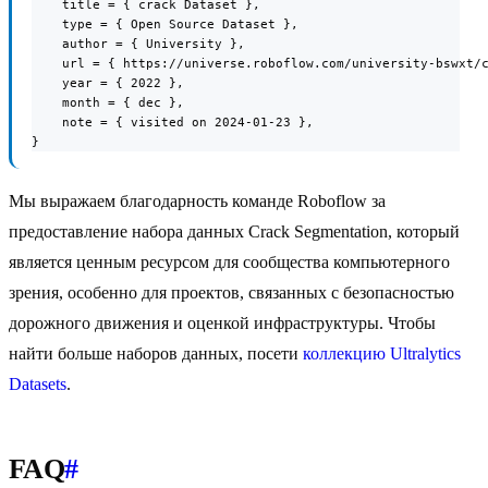
    title = { crack Dataset },

    type = { Open Source Dataset },

    author = { University },

    url = { https://universe.roboflow.com/university-bswxt/c
    year = { 2022 },

    month = { dec },

    note = { visited on 2024-01-23 },

}
Мы выражаем благодарность команде Roboflow за
предоставление набора данных Crack Segmentation, который
является ценным ресурсом для сообщества компьютерного
зрения, особенно для проектов, связанных с безопасностью
дорожного движения и оценкой инфраструктуры. Чтобы
найти больше наборов данных, посети
коллекцию Ultralytics
Datasets
.
FAQ
#