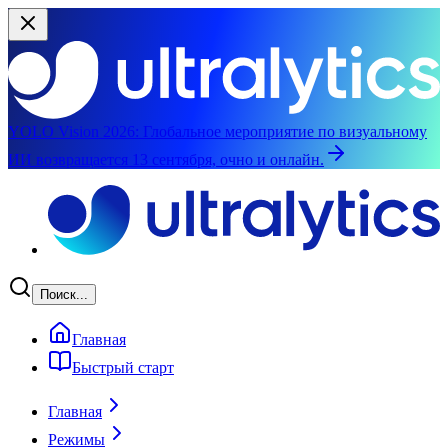
YOLO Vision 2026:
Глобальное мероприятие по визуальному
ИИ возвращается 13 сентября, очно и онлайн.
Перейти к основному содержимому
Поиск...
Главная
Быстрый старт
Главная
Режимы