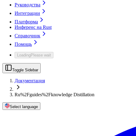
Руководства
Интеграции
Платформа
Инференс на Rust
Справочник
Помощь
Loading
Please wait
Toggle Sidebar
Документация
Ru%2Fguides%2Fknowledge Distillation
Select language