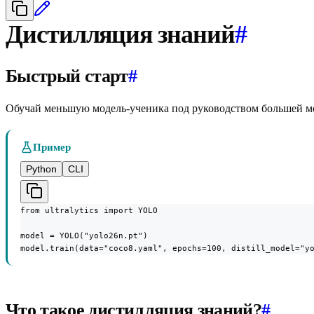
Дистилляция знаний
#
Быстрый старт
#
Обучай меньшую модель-ученика под руководством большей м
Пример
Python
CLI
from ultralytics import YOLO

model = YOLO("yolo26n.pt")

model.train(data="coco8.yaml", epochs=100, distill_model="y
Что такое дистилляция знаний?
#