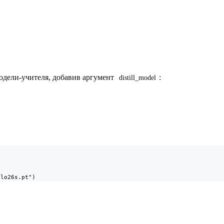
одели-учителя, добавив аргумент
:
distill_model
olo26s.pt")