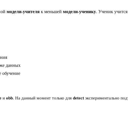
ной
модели-учителя
к меньшей
модели-ученику
. Ученик учится
ания
 же данных
е обучение
e
и
obb
. На данный момент только для
detect
экспериментально под