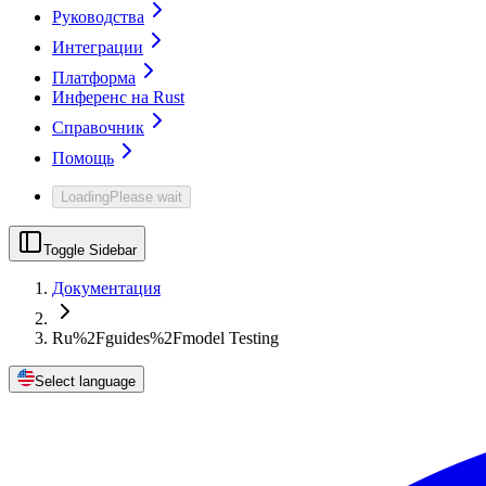
Руководства
Интеграции
Платформа
Инференс на Rust
Справочник
Помощь
Loading
Please wait
Toggle Sidebar
Документация
Ru%2Fguides%2Fmodel Testing
Select language