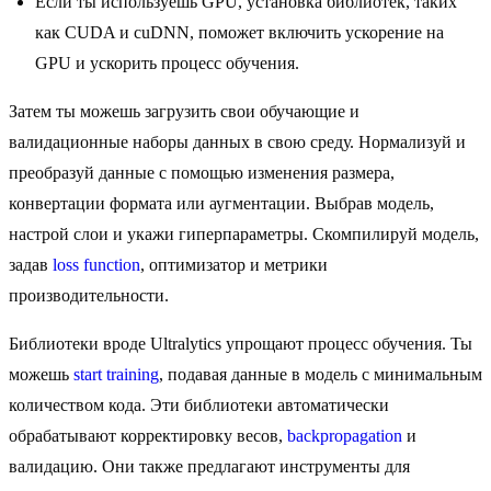
Если ты используешь GPU, установка библиотек, таких
как CUDA и cuDNN, поможет включить ускорение на
GPU и ускорить процесс обучения.
Затем ты можешь загрузить свои обучающие и
валидационные наборы данных в свою среду. Нормализуй и
преобразуй данные с помощью изменения размера,
конвертации формата или аугментации. Выбрав модель,
настрой слои и укажи гиперпараметры. Скомпилируй модель,
задав
loss function
, оптимизатор и метрики
производительности.
Библиотеки вроде Ultralytics упрощают процесс обучения. Ты
можешь
start training
, подавая данные в модель с минимальным
количеством кода. Эти библиотеки автоматически
обрабатывают корректировку весов,
backpropagation
и
валидацию. Они также предлагают инструменты для