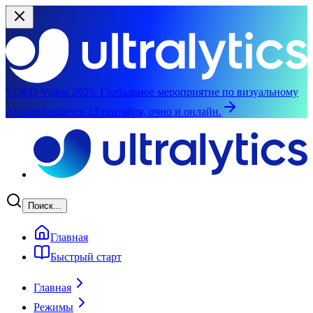
YOLO Vision 2026:
Глобальное мероприятие по визуальному
AI возвращается 13 сентября, очно и онлайн.
Перейти к основному содержимому
Поиск...
Главная
Быстрый старт
Главная
Режимы