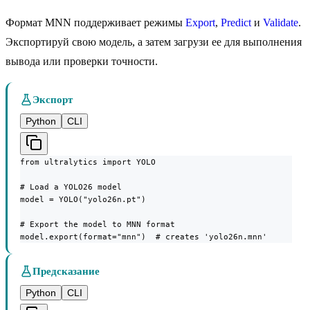
Формат MNN поддерживает режимы
Export
,
Predict
и
Validate
.
Экспортируй свою модель, а затем загрузи ее для выполнения
вывода или проверки точности.
Экспорт
Python
CLI
from ultralytics import YOLO

# Load a YOLO26 model

model = YOLO("yolo26n.pt")

# Export the model to MNN format

model.export(format="mnn")  # creates 'yolo26n.mnn'
Предсказание
Python
CLI