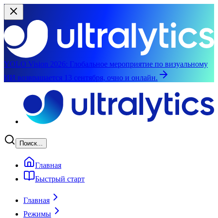
YOLO Vision 2026:
Глобальное мероприятие по визуальному
ИИ возвращается 13 сентября, очно и онлайн.
Перейти к основному содержимому
Поиск...
Главная
Быстрый старт
Главная
Режимы