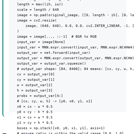
    length = max((ih, iw))

    scale = length / 640

    image = np.pad(original_image, [[0, length - ih], [0, le
    image = cv2.resize(

        image, (640, 640), 0.0, 0.0, cv2.INTER_LINEAR, -1, [
    )

    image = image[..., ::-1]  # BGR to RGB

    input_var = image[None]

    input_var = MNN.expr.convert(input_var, MNN.expr.NC4HW4)
    output_var = net.forward(input_var)

    output_var = MNN.expr.convert(output_var, MNN.expr.NCHW)
    output_var = output_var.squeeze()

    # output_var shape: [84, 8400]; 84 means: [cx, cy, w, h,
    cx = output_var[0]

    cy = output_var[1]

    w = output_var[2]

    h = output_var[3]

    probs = output_var[4:]

    # [cx, cy, w, h] -> [y0, x0, y1, x1]

    x0 = cx - w * 0.5

    y0 = cy - h * 0.5

    x1 = cx + w * 0.5

    y1 = cy + h * 0.5

    boxes = np.stack([x0, y0, x1, y1], axis=1)

    # ensure ratio is within the valid range [0.0, 1.0]
