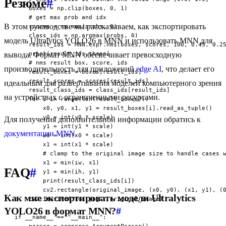
Резюме
#
    boxes = np.clip(boxes, 0, 1)

    # get max prob and idx

В этом руководстве мы рассказываем, как экспортировать
    scores = np.max(probs, 0)

    class_ids = np.argmax(probs, 0)

модель Ultralytics YOLO26 в MNN и использовать MNN для
    result_ids = MNN.expr.nms(boxes, scores, 100, 0.45, 0.25
    print(result_ids.shape)

вывода. Формат MNN обеспечивает превосходную
    # nms result box, score, ids

производительность для приложений
edge AI
, что делает его
    result_boxes = boxes[result_ids]

    result_scores = scores[result_ids]

идеальным для развертывания моделей компьютерного зрения
    result_class_ids = class_ids[result_ids]

на устройствах с ограниченными ресурсами.
    for i in range(len(result_boxes)):

        x0, y0, x1, y1 = result_boxes[i].read_as_tuple()

        y0 = int(y0 * scale)

Для получения дополнительной информации обратись к
        y1 = int(y1 * scale)

документации MNN
.
        x0 = int(x0 * scale)

        x1 = int(x1 * scale)

        # clamp to the original image size to handle cases w
        x1 = min(iw, x1)

FAQ
#
        y1 = min(ih, y1)

        print(result_class_ids[i])

        cv2.rectangle(original_image, (x0, y0), (x1, y1), (0
Как мне экспортировать модели Ultralytics
    cv2.imwrite("res.jpg", original_image)

YOLO26 в формат MNN?
#
if __name__ == "__main__":

    parser = argparse.ArgumentParser()
