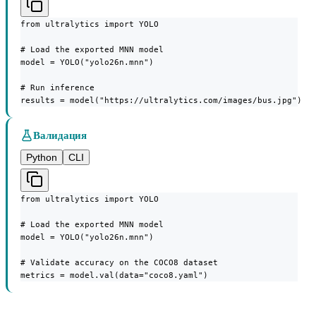
from ultralytics import YOLO

# Load the exported MNN model

model = YOLO("yolo26n.mnn")

# Run inference

results = model("https://ultralytics.com/images/bus.jpg")
Валидация
Python
CLI
from ultralytics import YOLO

# Load the exported MNN model

model = YOLO("yolo26n.mnn")

# Validate accuracy on the COCO8 dataset

metrics = model.val(data="coco8.yaml")