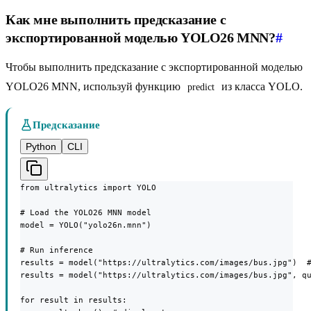
Как мне выполнить предсказание с
экспортированной моделью YOLO26 MNN?
#
Чтобы выполнить предсказание с экспортированной моделью
YOLO26 MNN, используй функцию
из класса YOLO.
predict
Предсказание
Python
CLI
from ultralytics import YOLO

# Load the YOLO26 MNN model

model = YOLO("yolo26n.mnn")

# Run inference

results = model("https://ultralytics.com/images/bus.jpg")  #
results = model("https://ultralytics.com/images/bus.jpg", qu
for result in results:
