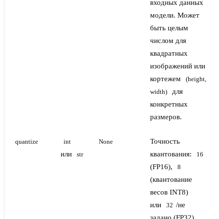
входных данных
модели. Может
быть целым
числом для
квадратных
изображений или
кортежем
(height, 
для
width)
конкретных
размеров.
Точность
quantize
int
None
или
квантования:
str
16
(FP16),
8
(квантование
весов INT8)
или
/не
32
задано (FP32).