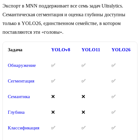
Экспорт в MNN поддерживает все семь задач Ultralytics.
Семантическая сегментация и оценка глубины доступны
только в YOLO26, единственном семействе, в котором
поставляются эти «головы».
Задача
YOLOv8
YOLO11
YOLO26
Обнаружение
✅
✅
✅
Сегментация
✅
✅
✅
Семантика
❌
❌
✅
Глубина
❌
❌
✅
Классификация
✅
✅
✅