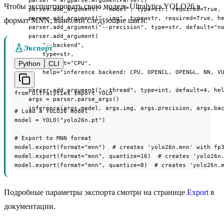
Чтобы экспортировать свою модель Ultralytics YOLO26 в
    parser.add_argument("--model", type=str, required=True, 
    parser.add_argument("--img", type=str, required=True, he
формат MNN, выполни следующие шаги:
    parser.add_argument("--precision", type=str, default="no
    parser.add_argument(

        "--backend",

Экспорт
        type=str,

Python
CLI
        default="CPU",

        help="inference backend: CPU, OPENCL, OPENGL, NN, VU
    )

    parser.add_argument("--thread", type=int, default=4, hel
from ultralytics import YOLO

    args = parser.parse_args()

    inference(args.model, args.img, args.precision, args.ba
# Load a YOLO26 model

model = YOLO("yolo26n.pt")

# Export to MNN format

model.export(format="mnn")  # creates 'yolo26n.mnn' with fp3
model.export(format="mnn", quantize=16)  # creates 'yolo26n.
model.export(format="mnn", quantize=8)  # creates 'yolo26n.
Подробные параметры экспорта смотри на странице
Export
в
документации.