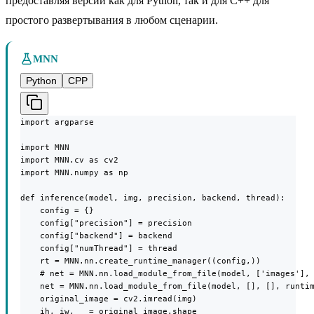
предоставляя версии как для Python, так и для C++ для
простого развертывания в любом сценарии.
MNN
Python
CPP
import argparse

import MNN

import MNN.cv as cv2

import MNN.numpy as np

def inference(model, img, precision, backend, thread):

    config = {}

    config["precision"] = precision

    config["backend"] = backend

    config["numThread"] = thread

    rt = MNN.nn.create_runtime_manager((config,))

    # net = MNN.nn.load_module_from_file(model, ['images'], 
    net = MNN.nn.load_module_from_file(model, [], [], runtim
    original_image = cv2.imread(img)

    ih, iw, _ = original_image.shape
