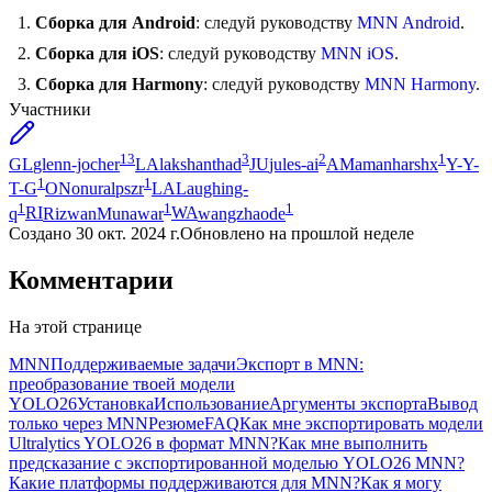
Сборка для Android
: следуй руководству
MNN Android
.
Сборка для iOS
: следуй руководству
MNN iOS
.
Сборка для Harmony
: следуй руководству
MNN Harmony
.
Участники
13
3
2
1
GL
glenn-jocher
LA
lakshanthad
JU
jules-ai
AM
amanharshx
Y-
Y-
1
1
T-G
ON
onuralpszr
LA
Laughing-
1
1
1
q
RI
RizwanMunawar
WA
wangzhaode
Создано
30 окт. 2024 г.
Обновлено
на прошлой неделе
Комментарии
На этой странице
MNN
Поддерживаемые задачи
Экспорт в MNN:
преобразование твоей модели
YOLO26
Установка
Использование
Аргументы экспорта
Вывод
только через MNN
Резюме
FAQ
Как мне экспортировать модели
Ultralytics YOLO26 в формат MNN?
Как мне выполнить
предсказание с экспортированной моделью YOLO26 MNN?
Какие платформы поддерживаются для MNN?
Как я могу