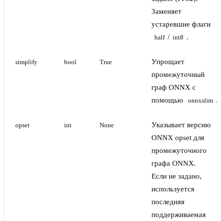
Заменяет
устаревшие флаги
/
.
half
int8
Упрощает
simplify
bool
True
промежуточный
граф ONNX с
помощью
.
onnxslim
Указывает версию
opset
int
None
ONNX opset для
промежуточного
графа ONNX.
Если не задано,
используется
последняя
поддерживаемая