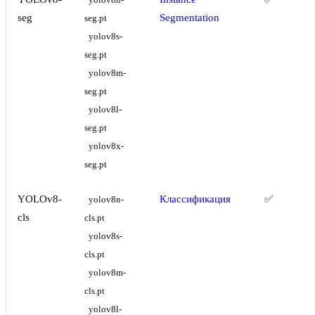
yolov8n-
seg
Segmentation
seg.pt
yolov8s-
seg.pt
yolov8m-
seg.pt
yolov8l-
seg.pt
yolov8x-
seg.pt
YOLOv8-
Классификация
✅
yolov8n-
cls
cls.pt
yolov8s-
cls.pt
yolov8m-
cls.pt
yolov8l-