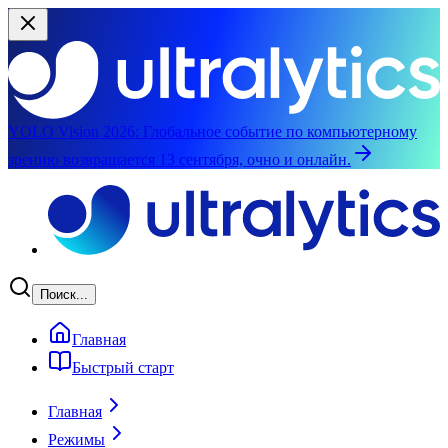
YOLO Vision 2026:
Глобальное событие по компьютерному
зрению возвращается 13 сентября, очно и онлайн.
Перейти к основному содержимому
Поиск...
Главная
Быстрый старт
Главная
Режимы