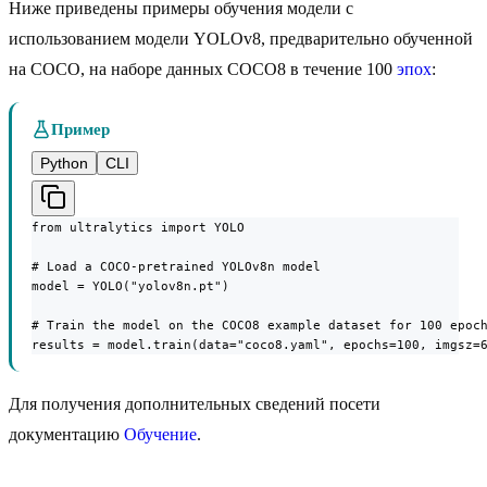
Ниже приведены примеры обучения модели с
использованием модели YOLOv8, предварительно обученной
на COCO, на наборе данных COCO8 в течение 100
эпох
:
Пример
Python
CLI
from ultralytics import YOLO

# Load a COCO-pretrained YOLOv8n model

model = YOLO("yolov8n.pt")

# Train the model on the COCO8 example dataset for 100 epoch
results = model.train(data="coco8.yaml", epochs=100, imgsz=
Для получения дополнительных сведений посети
документацию
Обучение
.