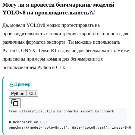
Могу ли я провести бенчмаркинг моделей
YOLOv8 на производительность?
#
Да, модели YOLOv8 можно протестировать на
производительность с точки зрения скорости и точности для
различных форматов экспорта. Ты можешь использовать
PyTorch, ONNX, TensorRT и другие для бенчмаркинга. Ниже
приведены примеры команд для бенчмаркинга с
использованием Python и CLI:
Пример
Python
CLI
from ultralytics.utils.benchmarks import benchmark

# Benchmark on GPU

benchmark(model="yolov8n.pt", data="coco8.yaml", imgsz=640,