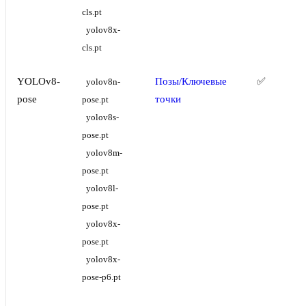
cls.pt
yolov8x-
cls.pt
YOLOv8-
Позы/Ключевые
✅
yolov8n-
pose
точки
pose.pt
yolov8s-
pose.pt
yolov8m-
pose.pt
yolov8l-
pose.pt
yolov8x-
pose.pt
yolov8x-
pose-p6.pt