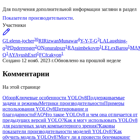
Для получения дополнительной информации загляни в раздел
Показатели производительности
.
Участники
30
4
3
GL
glenn-jocher
RI
RizwanMunawar
Y-
Y-T-G
LA
Laughing-
3
2
1
1
1
q
PD
pderrenger
ON
onuralpszr
RA
raimbekovm
LE
LexBarou
MA
1
1
1
Q
AY
AyushExel
FC
fcakyon
Создано
12 нояб. 2023 г.
Обновлено
на прошлой неделе
Комментарии
На этой странице
Обзор
Ключевые особенности YOLOv8
Поддерживаемые
задачи и режимы
Метрики производительности
Примеры
использования YOLOv8
Цитирование и
благодарности
FAQ
Что такое YOLOv8 и чем она отличается от
предыдущих версий YOLO?
Как я могу использовать YOLOv8
для различных задач компьютерного зрения?
Каковы
показатели производительности моделей YOLOv8?
Как
обучить модель YOLOv8?
Могу ли я провести бенчмаркинг