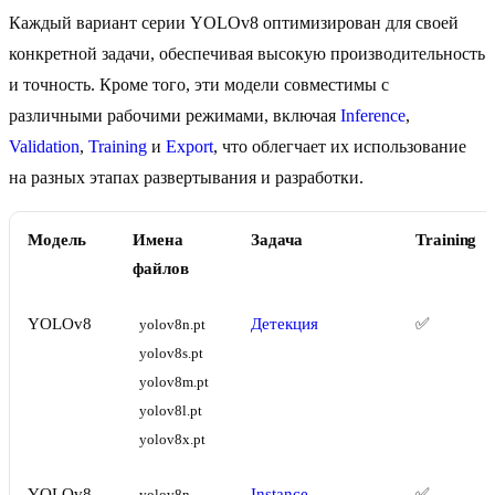
Каждый вариант серии YOLOv8 оптимизирован для своей
конкретной задачи, обеспечивая высокую производительность
и точность. Кроме того, эти модели совместимы с
различными рабочими режимами, включая
Inference
,
Validation
,
Training
и
Export
, что облегчает их использование
на разных этапах развертывания и разработки.
Модель
Имена
Задача
Training
файлов
YOLOv8
Детекция
✅
yolov8n.pt
yolov8s.pt
yolov8m.pt
yolov8l.pt
yolov8x.pt
YOLOv8-
Instance
✅