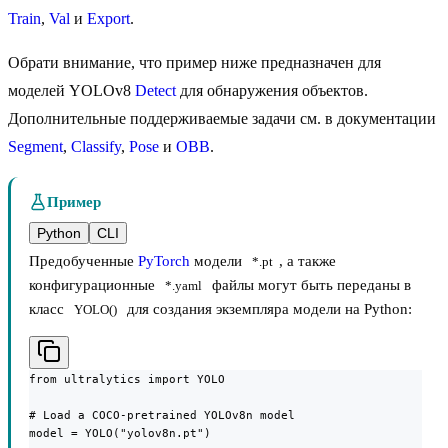
Train
,
Val
и
Export
.
Обрати внимание, что пример ниже предназначен для
моделей YOLOv8
Detect
для обнаружения объектов.
Дополнительные поддерживаемые задачи см. в документации
Segment
,
Classify
,
Pose
и
OBB
.
Пример
Python
CLI
Предобученные
PyTorch
модели
, а также
*.pt
конфигурационные
файлы могут быть переданы в
*.yaml
класс
для создания экземпляра модели на Python:
YOLO()
from ultralytics import YOLO

# Load a COCO-pretrained YOLOv8n model

model = YOLO("yolov8n.pt")
