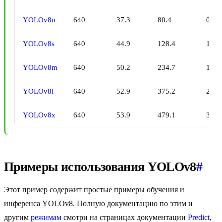
YOLOv8n
640
37.3
80.4
0.99
YOLOv8s
640
44.9
128.4
1.20
YOLOv8m
640
50.2
234.7
1.83
YOLOv8l
640
52.9
375.2
2.39
YOLOv8x
640
53.9
479.1
3.53
Примеры использования YOLOv8
#
Этот пример содержит простые примеры обучения и
инференса YOLOv8. Полную документацию по этим и
другим
режимам
смотри на страницах документации
Predict
,