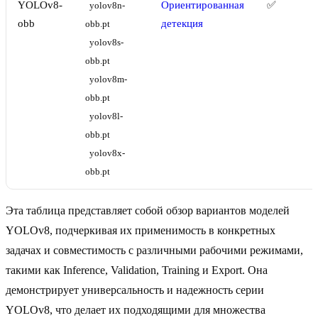
YOLOv8-
Ориентированная
✅
yolov8n-
obb
детекция
obb.pt
yolov8s-
obb.pt
yolov8m-
obb.pt
yolov8l-
obb.pt
yolov8x-
obb.pt
Эта таблица представляет собой обзор вариантов моделей
YOLOv8, подчеркивая их применимость в конкретных
задачах и совместимость с различными рабочими режимами,
такими как Inference, Validation, Training и Export. Она
демонстрирует универсальность и надежность серии
YOLOv8, что делает их подходящими для множества