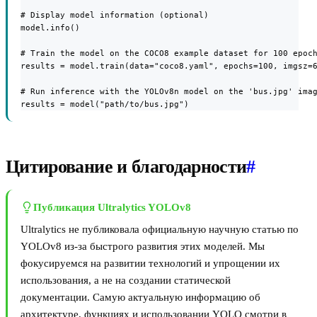
# Display model information (optional)

model.info()

# Train the model on the COCO8 example dataset for 100 epoch
results = model.train(data="coco8.yaml", epochs=100, imgsz=6
# Run inference with the YOLOv8n model on the 'bus.jpg' imag
results = model("path/to/bus.jpg")
Цитирование и благодарности
#
Публикация Ultralytics YOLOv8
Ultralytics не публиковала официальную научную статью по
YOLOv8 из-за быстрого развития этих моделей. Мы
фокусируемся на развитии технологий и упрощении их
использования, а не на создании статической
документации. Самую актуальную информацию об
архитектуре, функциях и использовании YOLO смотри в