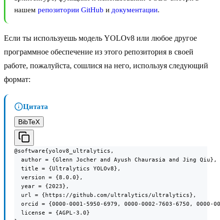
нашем
репозитории GitHub
и
документации
.
Если ты используешь модель YOLOv8 или любое другое
программное обеспечение из этого репозитория в своей
работе, пожалуйста, сошлися на него, используя следующий
формат:
Цитата
BibTeX
@software{yolov8_ultralytics,

  author = {Glenn Jocher and Ayush Chaurasia and Jing Qiu},

  title = {Ultralytics YOLOv8},

  version = {8.0.0},

  year = {2023},

  url = {https://github.com/ultralytics/ultralytics},

  orcid = {0000-0001-5950-6979, 0000-0002-7603-6750, 0000-00
  license = {AGPL-3.0}
