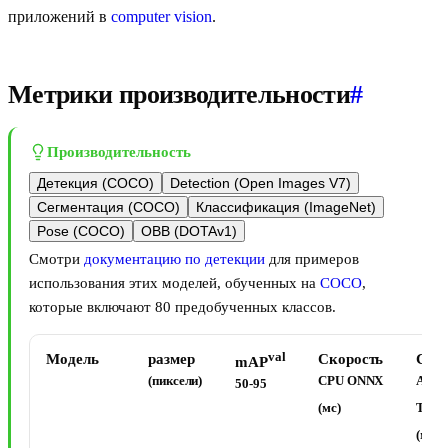
приложений в
computer vision
.
Метрики производительности
#
Производительность
Детекция (COCO)
Detection (Open Images V7)
Сегментация (COCO)
Классификация (ImageNet)
Pose (COCO)
OBB (DOTAv1)
Смотри
документацию по детекции
для примеров
использования этих моделей, обученных на
COCO
,
которые включают 80 предобученных классов.
val
Модель
размер
Скорость
Ско
mAP
(пиксели)
CPU ONNX
A100
50-95
(мс)
Tens
(мс)