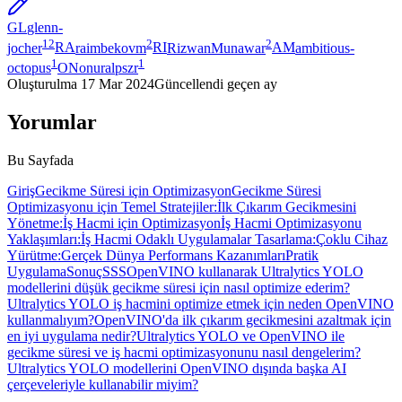
GL
glenn-
12
2
2
jocher
RA
raimbekovm
RI
RizwanMunawar
AM
ambitious-
1
1
octopus
ON
onuralpszr
Oluşturulma
17 Mar 2024
Güncellendi
geçen ay
Yorumlar
Bu Sayfada
Giriş
Gecikme Süresi için Optimizasyon
Gecikme Süresi
Optimizasyonu için Temel Stratejiler:
İlk Çıkarım Gecikmesini
Yönetme:
İş Hacmi için Optimizasyon
İş Hacmi Optimizasyonu
Yaklaşımları:
İş Hacmi Odaklı Uygulamalar Tasarlama:
Çoklu Cihaz
Yürütme:
Gerçek Dünya Performans Kazanımları
Pratik
Uygulama
Sonuç
SSS
OpenVINO kullanarak Ultralytics YOLO
modellerini düşük gecikme süresi için nasıl optimize ederim?
Ultralytics YOLO iş hacmini optimize etmek için neden OpenVINO
kullanmalıyım?
OpenVINO'da ilk çıkarım gecikmesini azaltmak için
en iyi uygulama nedir?
Ultralytics YOLO ve OpenVINO ile
gecikme süresi ve iş hacmi optimizasyonunu nasıl dengelerim?
Ultralytics YOLO modellerini OpenVINO dışında başka AI
çerçeveleriyle kullanabilir miyim?