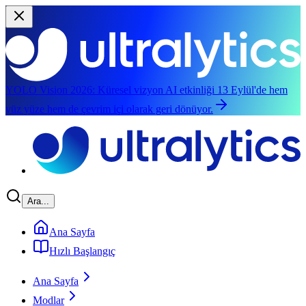
YOLO Vision 2026:
Küresel vizyon AI etkinliği 13 Eylül'de hem
yüz yüze hem de çevrim içi olarak geri dönüyor.
Ana içeriğe atla
Ara...
Ana Sayfa
Hızlı Başlangıç
Ana Sayfa
Modlar