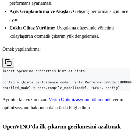
performans ayarlaması.
Açık Gruplandırma ve Akışlar:
Gelişmiş performans için ince
ayar.
Çoklu Cihaz Yürütme:
Uygulama düzeyinde yönetimi
kolaylaştıran otomatik çıkarım yük dengelemesi.
Örnek yapılandırma:
import openvino.properties.hint as hints

config = {hints.performance_mode: hints.PerformanceMode.THROUGH
compiled_model = core.compile_model(model, "GPU", config)
Ayrıntılı kılavuzumuzun
Verim Optimizasyonu bölümünde
verim
optimizasyonu hakkında daha fazla bilgi edinin.
OpenVINO'da ilk çıkarım gecikmesini azaltmak