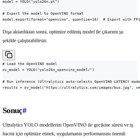
model = YOLO("yolo26n.pt")

# Export the model to OpenVINO format

model.export(format="openvino", quantize=16)  # Export with FP
Dışa aktardıktan sonra, optimize edilmiş model ile çıkarımı şu
şekilde çalıştırabilirsin:
# Load the OpenVINO model

ov_model = YOLO("yolo26n_openvino_model/")

# Run inference (Ultralytics auto-selects OpenVINO LATENCY mode
results = ov_model("https://ultralytics.com/images/bus.jpg", v
Sonuç
#
Ultralytics YOLO modellerini OpenVINO ile gecikme süresi ve iş
hacmi için optimize etmek, uygulamanın performansını önemli