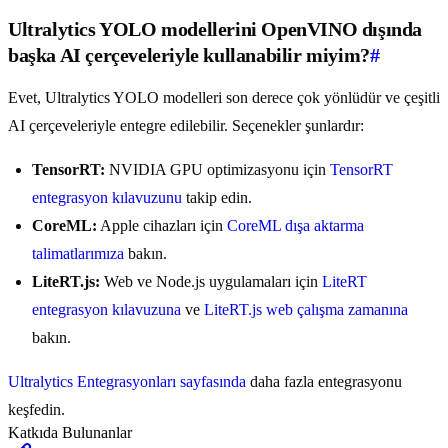
Ultralytics YOLO modellerini OpenVINO dışında
başka AI çerçeveleriyle kullanabilir miyim?
#
Evet, Ultralytics YOLO modelleri son derece çok yönlüdür ve çeşitli
AI çerçeveleriyle entegre edilebilir. Seçenekler şunlardır:
TensorRT:
NVIDIA GPU optimizasyonu için
TensorRT
entegrasyon kılavuzunu
takip edin.
CoreML:
Apple cihazları için
CoreML dışa aktarma
talimatlarımıza
bakın.
LiteRT.js:
Web ve Node.js uygulamaları için
LiteRT
entegrasyon kılavuzuna
ve
LiteRT.js web çalışma zamanına
bakın.
Ultralytics Entegrasyonları sayfasında
daha fazla entegrasyonu
keşfedin.
Katkıda Bulunanlar