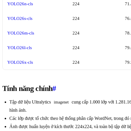
YOLO26n-cls
224
71.
YOLO26s-cls
224
76.
YOLO26m-cls
224
78.
YOLO26l-cls
224
79.
YOLO26x-cls
224
79.
Tính năng chính
#
Tập dữ liệu Ultralytics
cung cấp 1.000 lớp với 1.281.1
imagenet
hình ảnh.
Các lớp được tổ chức theo hệ thống phân cấp WordNet, trong đó m
Ảnh được huấn luyện ở kích thước 224x224, và toàn bộ tập dữ li