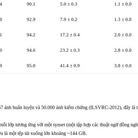
4
90.1
5.0 ± 0.3
1.1 ± 0.0
0
92.9
7.9 ± 0.2
1.3 ± 0.0
1
94.2
17.2 ± 0.4
2.0 ± 0.0
0
94.6
23.2 ± 0.3
2.8 ± 0.0
9
95.0
41.4 ± 0.9
3.8 ± 0.0
67 ảnh huấn luyện và 50.000 ảnh kiểm chứng (ILSVRC-2012), đây là ti
ỗi lớp tương ứng với một synset (một tập hợp các thuật ngữ đồng ngh
ệu là một tệp tải xuống lớn khoảng ~144 GB.