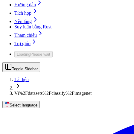
Hướng dẫn
Tích hợp
Nền tảng
Suy luận bằng Rust
Tham chiếu
Trợ giúp
Loading
Please wait
Toggle Sidebar
Tài liệu
Vi%2Fdatasets%2Fclassify%2Fimagenet
Select language