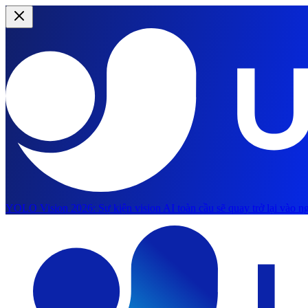
YOLO Vision 2026:
Sự kiện vision AI toàn cầu sẽ quay trở lại vào ng
Chuyển đến nội dung chính