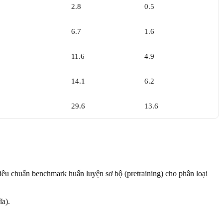
2.8
0.5
6.7
1.6
11.6
4.9
14.1
6.2
29.6
13.6
êu chuẩn benchmark huấn luyện sơ bộ (pretraining) cho phân loại
ĩa).