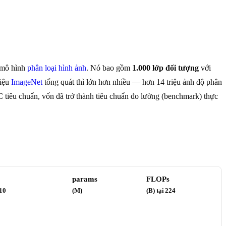
 mô hình
phân loại hình ảnh
. Nó bao gồm
1.000 lớp đối tượng
với
liệu
ImageNet
tổng quát thì lớn hơn nhiều — hơn 14 triệu ảnh độ phân
 tiêu chuẩn, vốn đã trở thành tiêu chuẩn đo lường (benchmark) thực
params
FLOPs
10
(M)
(B) tại 224