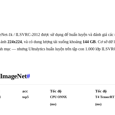
ageNet-1k / ILSVRC-2012 được sử dụng để huấn luyện và đánh giá các
c ảnh
224x224
, và có dung lượng tải xuống khoảng
144 GB
. Cơ sở dữ 
nh mục — nhưng Ultralytics huấn luyện trên tập con 1.000 lớp ILSVRC
n ImageNet
#
c
acc
Tốc độ
Tốc độ
1
top5
CPU ONNX
T4 TensorRT
(ms)
(ms)