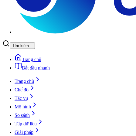
Tìm kiếm...
Trang chủ
Bắt đầu nhanh
Trang chủ
Chế độ
Tác vụ
Mô hình
So sánh
Tập dữ liệu
Giải pháp