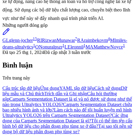
xe tự động, nâng cao hệ thống an toàn và hỗ trợ công nghệ lái xe tự
động. Sử dụng các bộ dữ liệu chất lượng cao, chuyên biệt theo lĩnh
vực như thế này sẽ đẩy nhanh quá trình phát triển AI.
Những người đóng góp
15
7
4
GL
glenn-jocher
RI
RizwanMunawar
RA
raimbekovm
MI
miles-
1
1
1
1
deans-ultralytics
ON
onuralpszr
LE
leonnil
MA
MatthewNoyce
Đã tạo
25 thg 1, 2024
Đã cập nhật
3 tuần trước
Bình luận
Trên trang này
Cấu trúc tập dữ liệu
Ứng dụng
YAML tập dữ liệu
Cách sử dụng
Dữ
liệu mẫu và Chú thích
Trích dẫn và Ghi nhận
Câu hỏi thường
gặp
Carparts Segmentation Dataset là gì và nó được sử dụng như thế
nào trong Ultralytics YOLO26?
Carparts Segmentation Dataset chứa
bao nhiêu hình ảnh và lớp?
Làm cách nào để tôi huấn luyện mô hình
Ultralytics YOLO26 trên Carparts Segmentation Dataset?
Các ứng
dụng của Carparts Segmentation Dataset là gì?
Tôi có thể tìm tệp cấu
hình bộ dữ liệu cho phân đoạn phụ tùng xe ở đâu?
Tại sao tôi nên sử
dụng bộ dữ liệu phân đoạn phụ tùng xe?