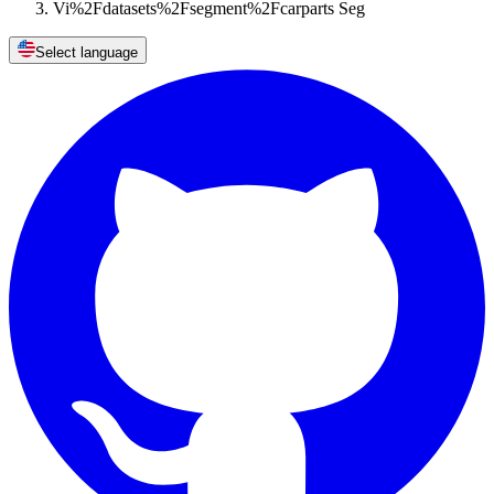
Vi%2Fdatasets%2Fsegment%2Fcarparts Seg
Select language