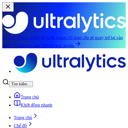
YOLO Vision 2026:
Sự kiện vision AI toàn cầu sẽ quay trở lại vào
ngày 13 tháng 9, trực tiếp và trực tuyến.
Chuyển đến nội dung chính
Tìm kiếm...
Trang chủ
Khởi động nhanh
Trang chủ
Chế độ