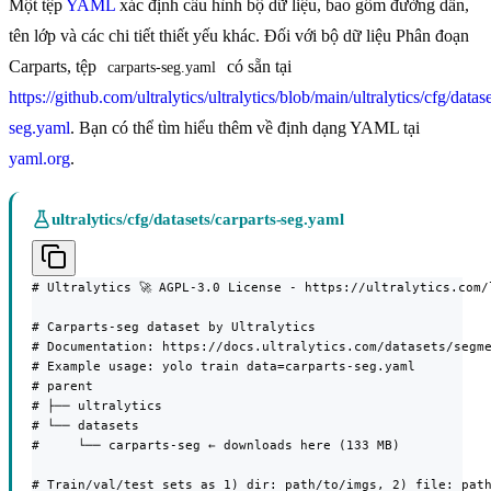
Một tệp
YAML
xác định cấu hình bộ dữ liệu, bao gồm đường dẫn,
tên lớp và các chi tiết thiết yếu khác. Đối với bộ dữ liệu Phân đoạn
Carparts, tệp
có sẵn tại
carparts-seg.yaml
https://github.com/ultralytics/ultralytics/blob/main/ultralytics/cfg/datase
seg.yaml
. Bạn có thể tìm hiểu thêm về định dạng YAML tại
yaml.org
.
ultralytics/cfg/datasets/carparts-seg.yaml
# Ultralytics 🚀 AGPL-3.0 License - https://ultralytics.com/l
# Carparts-seg dataset by Ultralytics

# Documentation: https://docs.ultralytics.com/datasets/segme
# Example usage: yolo train data=carparts-seg.yaml

# parent

# ├── ultralytics

# └── datasets

#     └── carparts-seg ← downloads here (133 MB)

# Train/val/test sets as 1) dir: path/to/imgs, 2) file: path