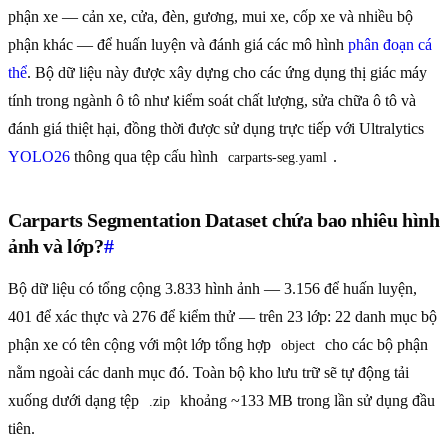
phận xe — cản xe, cửa, đèn, gương, mui xe, cốp xe và nhiều bộ
phận khác — để huấn luyện và đánh giá các mô hình
phân đoạn cá
thể
. Bộ dữ liệu này được xây dựng cho các ứng dụng thị giác máy
tính trong ngành ô tô như kiểm soát chất lượng, sửa chữa ô tô và
đánh giá thiệt hại, đồng thời được sử dụng trực tiếp với Ultralytics
YOLO26
thông qua tệp cấu hình
.
carparts-seg.yaml
Carparts Segmentation Dataset chứa bao nhiêu hình
ảnh và lớp?
#
Bộ dữ liệu có tổng cộng 3.833 hình ảnh — 3.156 để huấn luyện,
401 để xác thực và 276 để kiểm thử — trên 23 lớp: 22 danh mục bộ
phận xe có tên cộng với một lớp tổng hợp
cho các bộ phận
object
nằm ngoài các danh mục đó. Toàn bộ kho lưu trữ sẽ tự động tải
xuống dưới dạng tệp
khoảng ~133 MB trong lần sử dụng đầu
.zip
tiên.