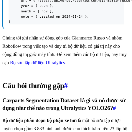
      url = { https://universe.roboflow.com/gianmarco-russo-
      year = { 2023 },

      month = { nov },

      note = { visited on 2024-01-24 },

}
Chúng tôi ghi nhận sự đóng góp của Gianmarco Russo và nhóm
Roboflow trong việc tạo và duy trì bộ dữ liệu có giá trị này cho
cộng đồng thị giác máy tính. Để xem thêm các bộ dữ liệu, hãy truy
cập
Bộ sưu tập dữ liệu Ultralytics
.
Câu hỏi thường gặp
#
Carparts Segmentation Dataset là gì và nó được sử
dụng như thế nào trong Ultralytics YOLO26?
#
Bộ dữ liệu phân đoạn bộ phận xe hơi
là một bộ sưu tập được
tuyển chọn gồm 3.833 hình ảnh được chú thích trảiσ trên 23 lớp bộ