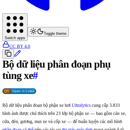
Toggle theme
Switch apps
CC BY 4.0
Bộ dữ liệu phân đoạn phụ
tùng xe
#
Bộ dữ liệu phân đoạn bộ phận xe hơi
Ultralytics
cung cấp 3.833
hình ảnh được chú thích trên 23 lớp bộ phận xe — bao gồm cản xe,
cửa, đèn, gương, mui xe và cốp xe — để huấn luyện các mô hình
phân đoạn cá thể
trên các tác vụ
thị giác máy tính
trong ngành ô tô.