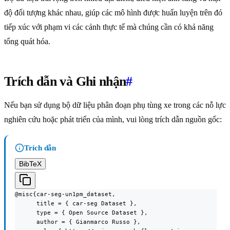
độ đối tượng khác nhau, giúp các mô hình được huấn luyện trên đó
tiếp xúc với phạm vi các cảnh thực tế mà chúng cần có khả năng
tổng quát hóa.
Trích dẫn và Ghi nhận
#
Nếu bạn sử dụng bộ dữ liệu phân đoạn phụ tùng xe trong các nỗ lực
nghiên cứu hoặc phát triển của mình, vui lòng trích dẫn nguồn gốc:
Trích dẫn
BibTeX
@misc{car-seg-un1pm_dataset,

      title = { car-seg Dataset },

      type = { Open Source Dataset },

      author = { Gianmarco Russo },
