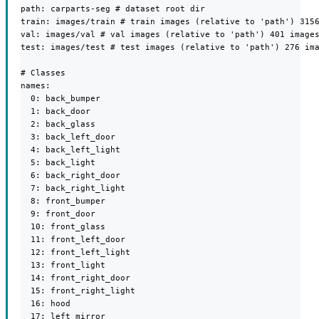
path: carparts-seg # dataset root dir

train: images/train # train images (relative to 'path') 3156
val: images/val # val images (relative to 'path') 401 images
test: images/test # test images (relative to 'path') 276 ima
# Classes

names:

  0: back_bumper

  1: back_door

  2: back_glass

  3: back_left_door

  4: back_left_light

  5: back_light

  6: back_right_door

  7: back_right_light

  8: front_bumper

  9: front_door

  10: front_glass

  11: front_left_door

  12: front_left_light

  13: front_light

  14: front_right_door

  15: front_right_light

  16: hood

  17: left_mirror
