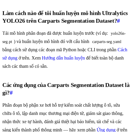
Làm cách nào để tôi huấn luyện mô hình Ultralytics
YOLO26 trên Carparts Segmentation Dataset?
#
Tải mô hình phân đoạn đã được huấn luyện trước (ví dụ:
yolo26n-
) và huấn luyện mô hình đó với cấu hình
seg.pt
carparts-seg.yaml
bằng cách sử dụng các đoạn mã Python hoặc CLI trong phần
Cách
sử dụng
ở trên. Xem
Hướng dẫn huấn luyện
để biết toàn bộ danh
sách các tham số có sẵn.
Các ứng dụng của Carparts Segmentation Dataset là
gì?
#
Phân đoạn bộ phận xe hơi hỗ trợ kiểm soát chất lượng ô tô, sửa
chữa ô tô, lập danh mục thương mại điện tử, giám sát giao thông,
nhận thức xe tự hành, đánh giá thiệt hại bảo hiểm, tái chế và các
sáng kiến thành phố thông minh — hãy xem phần
Ứng dụng
ở trên