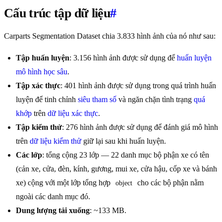
Cấu trúc tập dữ liệu
#
Carparts Segmentation Dataset chia 3.833 hình ảnh của nó như sau:
Tập huấn luyện
: 3.156 hình ảnh được sử dụng để
huấn luyện
mô hình
học sâu
.
Tập xác thực
: 401 hình ảnh được sử dụng trong quá trình huấn
luyện để tinh chỉnh
siêu tham số
và ngăn chặn tình trạng
quá
khớp
trên
dữ liệu xác thực
.
Tập kiểm thử
: 276 hình ảnh được sử dụng để đánh giá mô hình
trên
dữ liệu kiểm thử
giữ lại sau khi huấn luyện.
Các lớp
: tổng cộng 23 lớp — 22 danh mục bộ phận xe có tên
(cản xe, cửa, đèn, kính, gương, mui xe, cửa hậu, cốp xe và bánh
xe) cộng với một lớp tổng hợp
cho các bộ phận nằm
object
ngoài các danh mục đó.
Dung lượng tải xuống
: ~133 MB.