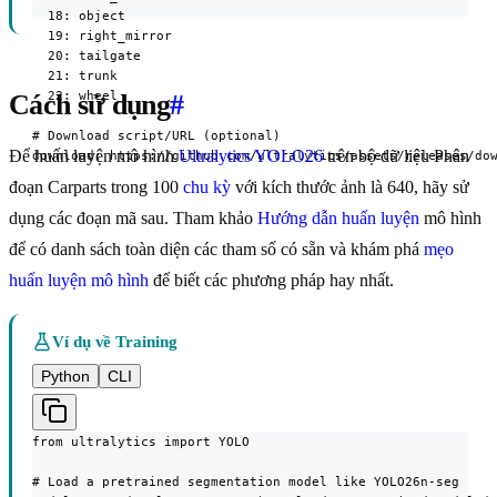
  18: object

  19: right_mirror

  20: tailgate

  21: trunk

  22: wheel

Cách sử dụng
#
# Download script/URL (optional)

Để huấn luyện mô hình
Ultralytics YOLO26
trên bộ dữ liệu Phân
download: https://github.com/ultralytics/assets/releases/do
đoạn Carparts trong 100
chu kỳ
với kích thước ảnh là 640, hãy sử
dụng các đoạn mã sau. Tham khảo
Hướng dẫn huấn luyện
mô hình
để có danh sách toàn diện các tham số có sẵn và khám phá
mẹo
huấn luyện mô hình
để biết các phương pháp hay nhất.
Ví dụ về Training
Python
CLI
from ultralytics import YOLO

# Load a pretrained segmentation model like YOLO26n-seg
