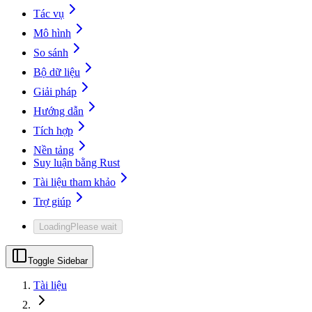
Tác vụ
Mô hình
So sánh
Bộ dữ liệu
Giải pháp
Hướng dẫn
Tích hợp
Nền tảng
Suy luận bằng Rust
Tài liệu tham khảo
Trợ giúp
Loading
Please wait
Toggle Sidebar
Tài liệu