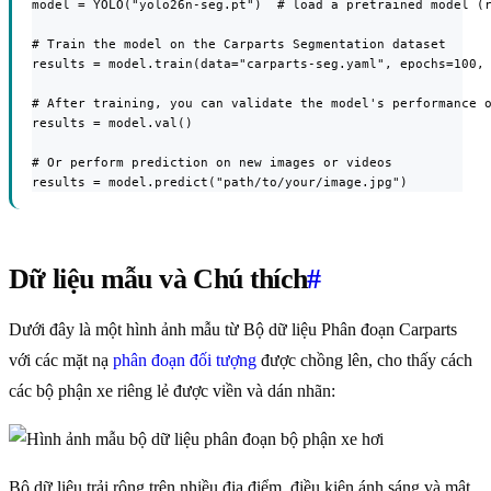
model = YOLO("yolo26n-seg.pt")  # load a pretrained model (r
# Train the model on the Carparts Segmentation dataset

results = model.train(data="carparts-seg.yaml", epochs=100, 
# After training, you can validate the model's performance o
results = model.val()

# Or perform prediction on new images or videos

results = model.predict("path/to/your/image.jpg")
Dữ liệu mẫu và Chú thích
#
Dưới đây là một hình ảnh mẫu từ Bộ dữ liệu Phân đoạn Carparts
với các mặt nạ
phân đoạn đối tượng
được chồng lên, cho thấy cách
các bộ phận xe riêng lẻ được viền và dán nhãn:
Bộ dữ liệu trải rộng trên nhiều địa điểm, điều kiện ánh sáng và mật