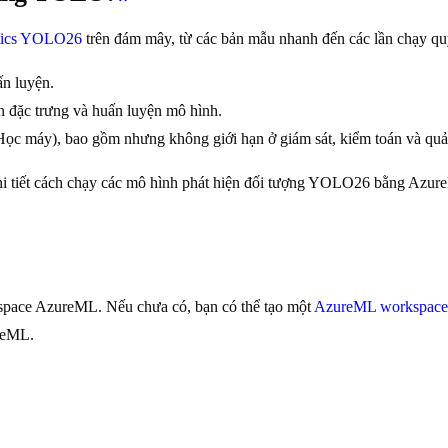
ytics YOLO26
trên đám mây, từ các bản mẫu nhanh đến các lần chạy quy
ấn luyện.
ọn đặc trưng và huấn luyện mô hình.
c máy), bao gồm nhưng không giới hạn ở giám sát, kiểm toán và quản 
chi tiết cách chạy các mô hình phát hiện đối tượng YOLO26 bằng Azure
kspace AzureML. Nếu chưa có, bạn có thể tạo một
AzureML workspace
ureML.