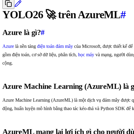
YOLO26 🚀 trên AzureML
#
Azure là gì?
#
Azure
là nền tảng
điện toán đám mây
của Microsoft, được thiết kế để
gồm điện toán, cơ sở dữ liệu, phân tích,
học máy
và mạng, người dùng
cộng.
Azure Machine Learning (AzureML) là g
Azure Machine Learning (AzureML) là một dịch vụ đám mây được quả
động, huấn luyện mô hình bằng thao tác kéo-thả và Python SDK để kiể
AzureML mang lại lợi ích gì cho người