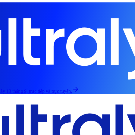
ày 13 tháng 9, trực tiếp và trực tuyến.