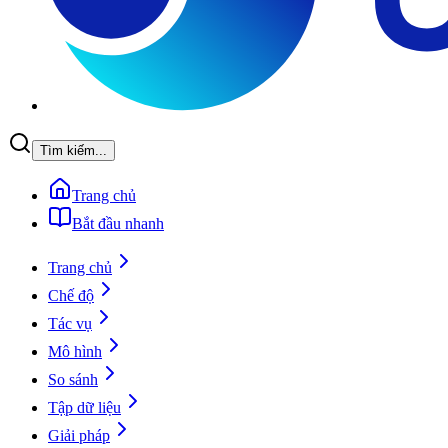
Tìm kiếm...
Trang chủ
Bắt đầu nhanh
Trang chủ
Chế độ
Tác vụ
Mô hình
So sánh
Tập dữ liệu
Giải pháp