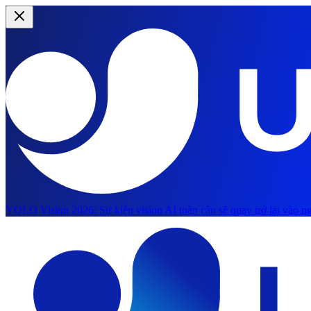
YOLO Vision 2026:
Sự kiện vision AI toàn cầu sẽ quay trở lại vào ng
Chuyển đến nội dung chính