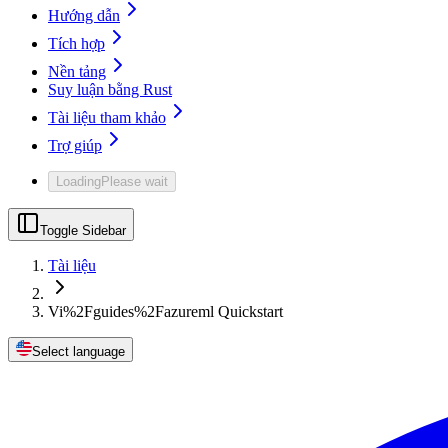
Hướng dẫn
Tích hợp
Nền tảng
Suy luận bằng Rust
Tài liệu tham khảo
Trợ giúp
Loading
Please wait
Toggle Sidebar
Tài liệu
Vi%2Fguides%2Fazureml Quickstart
Select language