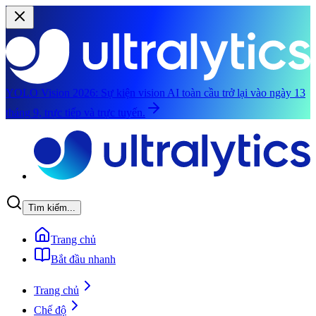
YOLO Vision 2026:
Sự kiện vision AI toàn cầu trở lại vào ngày 13
tháng 9, trực tiếp và trực tuyến.
Chuyển đến nội dung chính
Tìm kiếm...
Trang chủ
Bắt đầu nhanh
Trang chủ
Chế độ