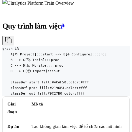
Quy trình làm việc
#
graph LR

    A[📁 Project]:::start --> B[⚙️ Configure]:::proc

    B --> C[🚀 Train]:::proc

    C --> D[📈 Monitor]:::proc

    D --> E[📦 Export]:::out

    classDef start fill:#4CAF50,color:#fff

    classDef proc fill:#2196F3,color:#fff

    classDef out fill:#9C27B0,color:#fff
Giai
Mô tả
đoạn
Dự án
Tạo không gian làm việc để tổ chức các mô hình