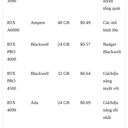
3090
luyện
tổng quát
RTX
Ampere
48 GB
$0.49
Các mô
A6000
hình lớn
RTX
Blackwell
24 GB
$0.57
Budget
PRO
Blackwell
4000
RTX
Blackwell
32 GB
$0.64
Giá/hiệu
PRO
năng
4500
tuyệt vời
RTX
Ada
24 GB
$0.69
Giá/hiệu
4090
năng tốt
nhất