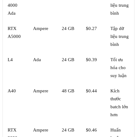
4000
liệu trung
Ada
bình
RTX
Ampere
24 GB
$0.27
Tập dữ
A5000
liệu trung
bình
L4
Ada
24 GB
$0.39
Tối ưu
hóa cho
suy luận
A40
Ampere
48 GB
$0.44
Kích
thước
batch lớn
hơn
RTX
Ampere
24 GB
$0.46
Huấn