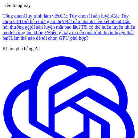
Trên trang này
Tổng quan
Quy trình làm việc
Các Tùy chọn Huấn luyện
Các Tùy
chọn GPU
Số liệu thời gian thực
Bắt đầu nhanh
Liên kết nhanh
Câu
hỏi thường gặp
Huấn luyện mất bao lâu?
Tôi có thể huấn luyện nhiều
model cùng lúc không?
Điều gì xảy ra nếu quá trình huấn luyện thất
bại?
Làm thế nào để tôi chọn GPU phù hợp?
Khám phá bằng AI