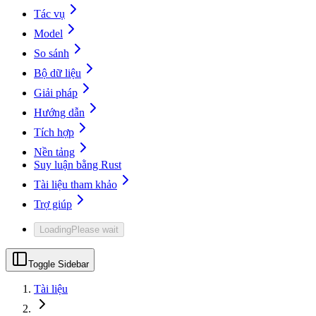
Tác vụ
Model
So sánh
Bộ dữ liệu
Giải pháp
Hướng dẫn
Tích hợp
Nền tảng
Suy luận bằng Rust
Tài liệu tham khảo
Trợ giúp
Loading
Please wait
Toggle Sidebar
Tài liệu