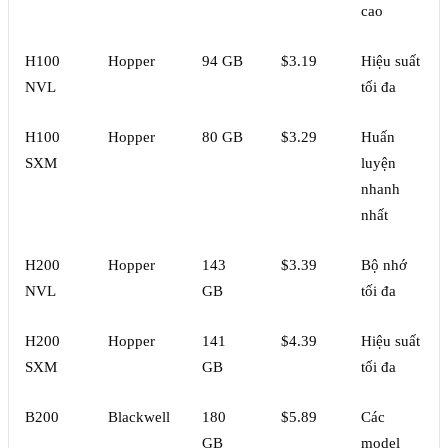
cao
H100
Hopper
94 GB
$3.19
Hiệu suất
NVL
tối đa
H100
Hopper
80 GB
$3.29
Huấn
SXM
luyện
nhanh
nhất
H200
Hopper
143
$3.39
Bộ nhớ
NVL
GB
tối đa
H200
Hopper
141
$4.39
Hiệu suất
SXM
GB
tối đa
B200
Blackwell
180
$5.89
Các
GB
model