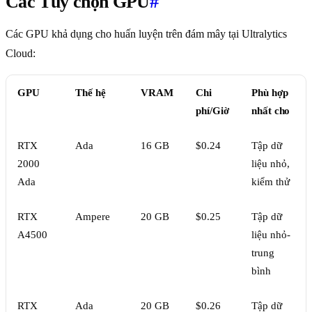
Các Tùy chọn GPU
#
Các GPU khả dụng cho huấn luyện trên đám mây tại Ultralytics
Cloud:
GPU
Thế hệ
VRAM
Chi
Phù hợp
phí/Giờ
nhất cho
RTX
Ada
16 GB
$0.24
Tập dữ
2000
liệu nhỏ,
Ada
kiểm thử
RTX
Ampere
20 GB
$0.25
Tập dữ
A4500
liệu nhỏ-
trung
bình
RTX
Ada
20 GB
$0.26
Tập dữ