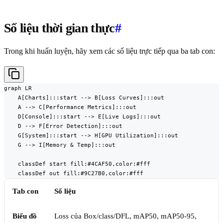
Số liệu thời gian thực
#
Trong khi huấn luyện, hãy xem các số liệu trực tiếp qua ba tab con:
graph LR

    A[Charts]:::start --> B[Loss Curves]:::out

    A --> C[Performance Metrics]:::out

    D[Console]:::start --> E[Live Logs]:::out

    D --> F[Error Detection]:::out

    G[System]:::start --> H[GPU Utilization]:::out

    G --> I[Memory & Temp]:::out

    classDef start fill:#4CAF50,color:#fff

    classDef out fill:#9C27B0,color:#fff
Tab con
Số liệu
Biểu đồ
Loss của Box/class/DFL, mAP50, mAP50-95,