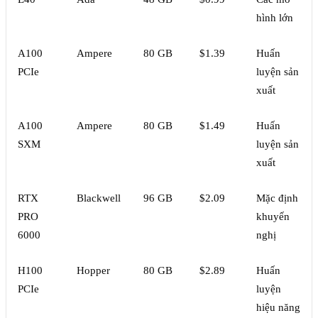
hình lớn
A100
Ampere
80 GB
$1.39
Huấn
PCIe
luyện sản
xuất
A100
Ampere
80 GB
$1.49
Huấn
SXM
luyện sản
xuất
RTX
Blackwell
96 GB
$2.09
Mặc định
PRO
khuyến
6000
nghị
H100
Hopper
80 GB
$2.89
Huấn
PCIe
luyện
hiệu năng