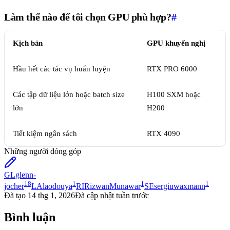
Làm thế nào để tôi chọn GPU phù hợp?
#
Kịch bản
GPU khuyến nghị
Hầu hết các tác vụ huấn luyện
RTX PRO 6000
Các tập dữ liệu lớn hoặc batch size
H100 SXM hoặc
lớn
H200
Tiết kiệm ngân sách
RTX 4090
Những người đóng góp
GL
glenn-
18
1
1
1
jocher
LA
laodouya
RI
RizwanMunawar
SE
sergiuwaxmann
Đã tạo
14 thg 1, 2026
Đã cập nhật
tuần trước
Bình luận