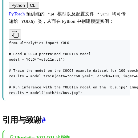
Python
CLI
PyTorch
预训练的
模型以及配置文件
均可传
*.pt
*.yaml
递给
类，从而在 Python 中创建模型实例：
YOLO()
from ultralytics import YOLO

# Load a COCO-pretrained YOLO11n model

model = YOLO("yolo11n.pt")

# Train the model on the COCO8 example dataset for 100 epoch
results = model.train(data="coco8.yaml", epochs=100, imgsz=6
# Run inference with the YOLO11n model on the 'bus.jpg' imag
results = model("path/to/bus.jpg")
引用与致谢
#
Ultralytics YOLO11 出版物