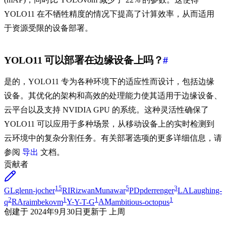
YOLO11 在不牺牲精度的情况下提高了计算效率，从而适用
于资源受限的设备部署。
YOLO11 可以部署在边缘设备上吗？
#
是的，YOLO11 专为各种环境下的适应性而设计，包括边缘
设备。其优化的架构和高效的处理能力使其适用于边缘设备、
云平台以及支持 NVIDIA GPU 的系统。这种灵活性确保了
YOLO11 可以应用于多种场景，从移动设备上的实时检测到
云环境中的复杂分割任务。有关部署选项的更多详细信息，请
参阅
导出
文档。
贡献者
15
5
3
GL
glenn-jocher
RI
RizwanMunawar
PD
pderrenger
LA
Laughing-
2
1
1
1
q
RA
raimbekovm
Y-
Y-T-G
AM
ambitious-octopus
创建于
2024年9月30日
更新于
上周