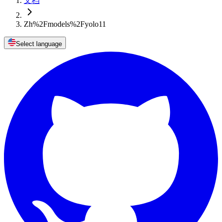
文档
Zh%2Fmodels%2Fyolo11
Select language