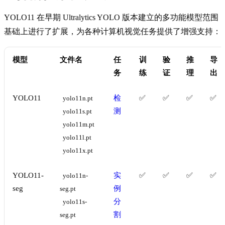
YOLO11 在早期 Ultralytics YOLO 版本建立的多功能模型范围
基础上进行了扩展，为各种计算机视觉任务提供了增强支持：
模型
文件名
任
训
验
推
导
务
练
证
理
出
YOLO11
检
✅
✅
✅
✅
yolo11n.pt
测
yolo11s.pt
yolo11m.pt
yolo11l.pt
yolo11x.pt
YOLO11-
实
✅
✅
✅
✅
yolo11n-
seg
例
seg.pt
分
yolo11s-
割
seg.pt