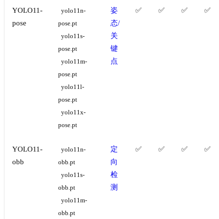
YOLO11-
姿
✅
✅
✅
✅
yolo11n-
pose
态/
pose.pt
关
yolo11s-
键
pose.pt
点
yolo11m-
pose.pt
yolo11l-
pose.pt
yolo11x-
pose.pt
YOLO11-
定
✅
✅
✅
✅
yolo11n-
obb
向
obb.pt
检
yolo11s-
测
obb.pt
yolo11m-
obb.pt