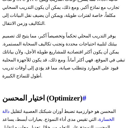
تجارب مع نماذج أكبر. ومع ذلك، يمكن أن يكون التدريب السحابي
مكلفاً، خاصة لفترات طويلة، ويمكن أن يضيف نقل البيانات إلى
التكاليف وزمن الانتقال.
يوفر التدريب المحلي تحكماً وتخصيصاً أكبر، مما يتيح لك تصميم
بيئتك لتلبية احتياجات محددة وتجنب تكاليف السحابة المستمرة.
يمكن أن يكون أكثر اقتصادية للمشاريع طويلة الأجل، ولأن بياناتك
تبقى في الموقع، فهي أكثر أماناً. ومع ذلك، قد يكون للأجهزة المحلية
قيود على الموارد وتتطلب صيانة، مما قد يؤدي إلى أوقات تدريب
أطول للنماذج الكبيرة.
#
اختيار المحسن (Optimizer)
المحسن هو خوارزمية تضبط أوزان شبكتك العصبية لتقليل
دالة
الخسارة
، التي تقيس مدى أداء النموذج. بعبارات أبسط، يساعد
المحسن النموذج على التعلم من خلال تعديل معاييره لتقليل