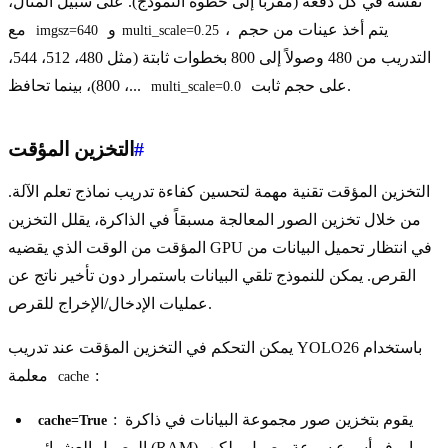
نفسه في كل دفعة (مقرباً إلى خطوة النموذج). على سبيل المثال،
، يتم أخذ عينات من حجم
و
مع
imgsz=640
multi_scale=0.25
التدريب من 480 وصولاً إلى 800 بخطوات ثابتة (مثل 480، 512، 544،
على حجم ثابت.
...، 800)، بينما تحافظ
multi_scale=0.0
#
التخزين المؤقت
التخزين المؤقت تقنية مهمة لتحسين كفاءة تدريب نماذج تعلم الآلة.
من خلال تخزين الصور المعالجة مسبقاً في الذاكرة، يقلل التخزين
المؤقت من الوقت الذي يقضيه GPU في انتظار تحميل البيانات من
القرص. يمكن للنموذج تلقي البيانات باستمرار دون تأخير ناتج عن
عمليات الإدخال/الإخراج للقرص.
يمكن التحكم في التخزين المؤقت عند تدريب YOLO26 باستخدام
:
معلمة
cache
: يقوم بتخزين صور مجموعة البيانات في ذاكرة
cache=True
الوصول العشوائي (RAM)، مما يوفر أسرع سرعة وصول ولكن