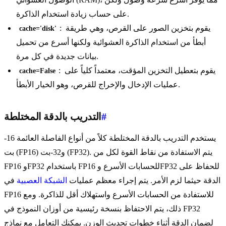
على حساب زيادة استخدام الذاكرة.
: يقوم بتخزين الصور على القرص، وهي طريقة
cache='disk'
أبطأ من استخدام الذاكرة العشوائية ولكنها أسرع من تحميل
بيانات جديدة في كل مرة.
: يقوم بتعطيل التخزين المؤقت، معتمداً كلياً على
cache=False
عمليات الإدخال والإخراج للقرص، وهو الخيار الأبطأ.
#
التدريب بالدقة المختلطة
يستخدم التدريب بالدقة المختلطة كلاً من أنواع الفاصلة العائمة 16-
بت (FP16) و32-بت (FP32). يتم الاستفادة من نقاط القوة لكل من
FP16 وFP32 باستخدام FP16 للحسابات الأسرع وFP32 للحفاظ على
الدقة حيثما لزم الأمر. يتم إجراء معظم عمليات
الشبكة العصبية
في
FP16 للاستفادة من الحسابات الأسرع واستهلاك أقل للذاكرة. ومع
ذلك، يتم الاحتفاظ بنسخة رئيسية من أوزان النموذج في FP32
لضمان الدقة أثناء خطوات تحديث الوزن. يمكنك التعامل مع نماذج