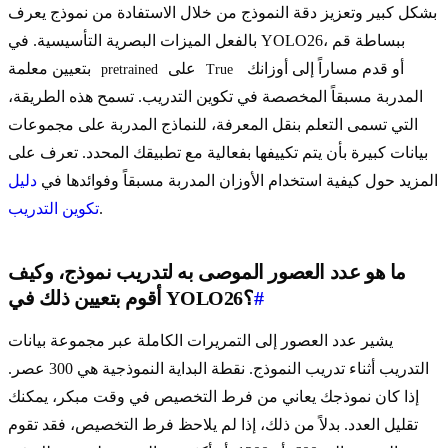
بشكل كبير وتعزيز دقة النموذج من خلال الاستفادة من نموذج يعرف
بالفعل الميزات البصرية التأسيسية. في YOLO26، ببساطة قم
أو قدم مساراً إلى أوزانك
على
بتعيين معلمة
pretrained
True
المدربة مسبقاً المخصصة في تكوين التدريب. تسمح هذه الطريقة،
التي تسمى التعلم بنقل المعرفة، للنماذج المدربة على مجموعات
بيانات كبيرة بأن يتم تكييفها بفعالية مع تطبيقك المحدد. تعرف على
المزيد حول كيفية استخدام الأوزان المدربة مسبقاً وفوائدها في
دليل
.
تكوين التدريب
ما هو عدد العصور الموصى به لتدريب نموذج، وكيف
#
أقوم بتعيين ذلك في YOLO26؟
يشير عدد العصور إلى التمريرات الكاملة عبر مجموعة بيانات
التدريب أثناء تدريب النموذج. نقطة البداية النموذجية هي 300 عصر.
إذا كان نموذجك يعاني من فرط التخصيص في وقت مبكر، يمكنك
تقليل العدد. بدلاً من ذلك، إذا لم يلاحظ فرط التخصيص، فقد تقوم