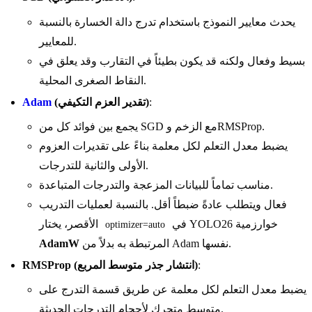
يحدث معايير النموذج باستخدام تدرج دالة الخسارة بالنسبة
للمعايير.
بسيط وفعال ولكنه قد يكون بطيئاً في التقارب وقد يعلق في
النقاط الصغرى المحلية.
:
(تقدير العزم التكيفي)
Adam
يجمع بين فوائد كل من SGD مع الزخم وRMSProp.
يضبط معدل التعلم لكل معلمة بناءً على تقديرات العزوم
الأولى والثانية للتدرجات.
مناسب تماماً للبيانات المزعجة والتدرجات المتباعدة.
فعال ويتطلب عادةً ضبطاً أقل. بالنسبة لعمليات التدريب
في YOLO26 خوارزمية
الأقصر، يختار
optimizer=auto
المرتبطة به بدلاً من Adam نفسها.
AdamW
:
RMSProp (انتشار جذر متوسط المربع)
يضبط معدل التعلم لكل معلمة عن طريق قسمة التدرج على
متوسط متحرك لأحجام التدرجات الحديثة.