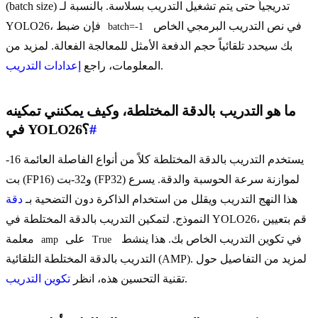
(batch size) تدريجياً حتى يتم تشغيل التدريب بسلاسة. بالنسبة لـ
في نص التدريب البرمجي الخاص
YOLO26، فإن ضبط
batch=-1
بك سيحدد تلقائياً حجم الدفعة الأمثل للمعالجة الفعالة. لمزيد من
.
المعلومات، راجع
إعدادات التدريب
ما هو التدريب بالدقة المختلطة، وكيف يمكنني تمكينه
#
في YOLO26؟
يستخدم التدريب بالدقة المختلطة كلاً من أنواع الفاصلة العائمة 16-
بت (FP16) و32-بت (FP32) لموازنة سرعة الحوسبة والدقة. يسرع
هذا النهج التدريب ويقلل من استخدام الذاكرة دون التضحية بـ
دقة
النموذج. لتمكين التدريب بالدقة المختلطة في YOLO26، قم بتعيين
في تكوين التدريب الخاص بك. هذا ينشط
على
معلمة
amp
True
التدريب بالدقة المختلطة التلقائية (AMP). لمزيد من التفاصيل حول
.
تقنية التحسين هذه، انظر
تكوين التدريب