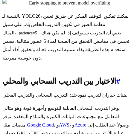
بالنسبة لـ YOLO26، يمكنك تمكين التوقف المبكر عن طريق تعيين
معلمة الصبر في تكوين التدريب الخاص بك. على سبيل
تعني أن التدريب سيتوقف إذا لم يكن هناك
المثال،
patience=5
تحسن في مقاييس التحقق من الصحة لمدة 5 عصور متتالية. يضمن
استخدام هذه الطريقة بقاء عملية التدريب فعالة وتحقيق أداء أمثل
دون حوسبة مفرطة.
#
الاختيار بين التدريب السحابي والمحلي
هناك خياران لتدريب نموذجك: التدريب السحابي والتدريب المحلي.
يوفر التدريب السحابي القابلية للتوسع وأجهزة قوية وهو مثالي
للتعامل مع مجموعات البيانات الكبيرة والنماذج المعقدة. توفر
وصولاً عند الطلب إلى
Azure
، و
AWS
، و
Google Cloud
منصات مثل
وحدات GPU وTPU عالية الأداء، مما يسرع أوقات التدريب ويتيح