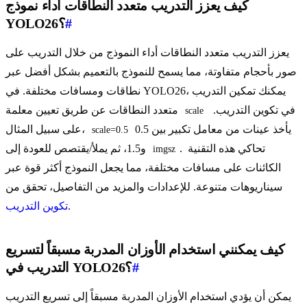
كيف يعزز التدريب متعدد النطاقات أداء نموذج
#
YOLO26؟
يعزز التدريب متعدد النطاقات أداء النموذج من خلال التدريب على
صور بأحجام متفاوتة، مما يسمح للنموذج بالتعميم بشكل أفضل عبر
نطاقات ومسافات مختلفة. في YOLO26، يمكنك تمكين التدريب
في تكوين التدريب.
متعدد النطاقات عن طريق تعيين معلمة
scale
يأخذ عينات من معامل تكبير بين 0.5
على سبيل المثال،
scale=0.5
. تحاكي هذه التقنية
و1.5، ثم يملأ/يقتصص للعودة إلى
imgsz
الكائنات على مسافات مختلفة، مما يجعل النموذج أكثر قوة عبر
سيناريوهات متنوعة. للإعدادات والمزيد من التفاصيل، تحقق من
.
تكوين التدريب
كيف يمكنني استخدام الأوزان المدربة مسبقاً لتسريع
#
التدريب في YOLO26؟
يمكن أن يؤدي استخدام الأوزان المدربة مسبقاً إلى تسريع التدريب