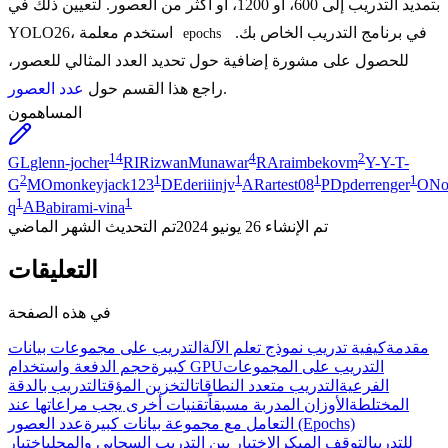
بتمديد التدريب إلى 600، أو 1200، أو أكثر من العصور. لتعيين ذلك في
في برنامج التدريب الخاص بك.
YOLO26، استخدم معلمة
epochs
للحصول على مشورة إضافية حول تحديد العدد المثالي للعصور،
.
راجع هذا القسم حول
عدد العصور
المساهمون
14
4
2
GL
glenn-jocher
RI
RizwanMunawar
RA
raimbekovm
Y-
Y-T-
2
1
1
1
1
G
MO
monkeyjack123
DE
deriiinjv
AR
artest08
PD
pderrenger
ON
o
1
1
q
AB
abirami-vina
تم الإنشاء
26 يونيو 2024
تم التحديث
الشهر الماضي
التعليقات
في هذه الصفحة
مقدمة
كيفية تدريب نموذج تعلم الآلة
التدريب على مجموعات بيانات
التدريب على المجموعات
حجم الدفعة واستخدام GPU
كبيرة
الفرعية
التدريب متعدد النطاقات
التخزين المؤقت
التدريب بالدقة
المختلطة
الأوزان المدربة مسبقاً
تقنيات أخرى يجب مراعاتها عند
التعامل مع مجموعة بيانات كبيرة
عدد العصور (Epochs)
للتدريب
التوقف المبكر
الاختيار بين التدريب السحابي والمحلي
اختيار