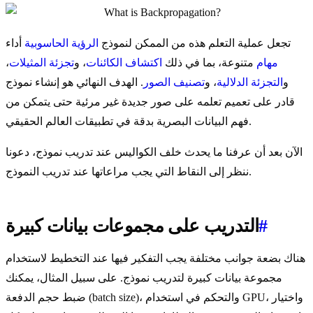
تجعل عملية التعلم هذه من الممكن لنموذج
الرؤية الحاسوبية
أداء
مهام
متنوعة، بما في ذلك
اكتشاف الكائنات
، و
تجزئة المثيلات
،
و
التجزئة الدلالية
، و
تصنيف الصور
. الهدف النهائي هو إنشاء نموذج
قادر على تعميم تعلمه على صور جديدة غير مرئية حتى يتمكن من
فهم البيانات البصرية بدقة في تطبيقات العالم الحقيقي.
الآن بعد أن عرفنا ما يحدث خلف الكواليس عند تدريب نموذج، دعونا
ننظر إلى النقاط التي يجب مراعاتها عند تدريب النموذج.
#
التدريب على مجموعات بيانات كبيرة
هناك بضعة جوانب مختلفة يجب التفكير فيها عند التخطيط لاستخدام
مجموعة بيانات كبيرة لتدريب نموذج. على سبيل المثال، يمكنك
ضبط حجم الدفعة (batch size)، والتحكم في استخدام GPU، واختيار