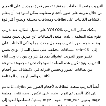
التدريب متعدد النطاقات هو تقنية تحسن قدرة نموذجك على التعميم
من خلال تدريبه على صور بأحجام متفاوتة. يمكن لنموذجك أن يتعلم
اكتشاف الكائنات على نطاقات ومسافات مختلفة ويصبح أكثر قوة.
على سبيل المثال، عند تدريب YOLO26، يمكنك تمكين التدريب
. تقوم هذه المعلمة
متعدد النطاقات عن طريق تعيين معلمة
scale
بضبط حجم صور التدريب بمعامل محدد، مما يحاكي الكائنات على
إلى
مسافات مختلفة. على سبيل المثال، يؤدي تعيين
scale=0.5
تكبير صور التدريب عشوائياً بمعامل يتراوح بين 0.5 و1.5 أثناء
التدريب. يتيح تكوين هذه المعلمة لنموذجك تجربة مجموعة متنوعة
من نطاقات الصور وتحسين قدراته في الاكتشاف عبر أحجام
الكائنات والسيناريوهات المختلفة.
يدعم Ultralytics أيضاً التدريب متعدد النطاقات لأحجام الصور عبر
التي تكبّر الصور ثم تقوم
. على عكس
معلمة
multi_scale
scale
بتغيير
، تقوم
بملئها/اقتصاصها لتعود إلى
imgsz
multi_scale
imgsz