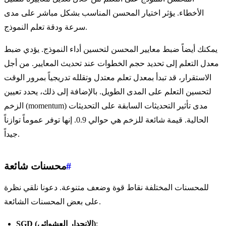
الأخطاء. يؤثر اختيار المحسن المناسب بشكل مباشر على مدى
سرعة ودقة تعلم النموذج.
يمكنك أيضاً ضبط معايير المحسن لتحسين أداء النموذج. يؤدي ضبط
معدل التعلم إلى تحديد حجم الخطوات عند تحديث المعايير. من أجل
الاستقرار، قد تبدأ بمعدل تعلم معتدل وتقلله تدريجياً بمرور الوقت
لتحسين التعلم على المدى الطويل. بالإضافة إلى ذلك، يحدد تعيين
الزخم (momentum) مدى تأثير التحديثات السابقة على التحديثات
الحالية. قيمة شائعة للزخم هي حوالي 0.9. إنها توفر عموماً توازناً
جيداً.
#
محسنات شائعة
للمحسنات المختلفة نقاط قوة وضعف متنوعة. دعونا نلقي نظرة
على بعض المحسنات الشائعة.
:
SGD (الانحدار العشوائي)