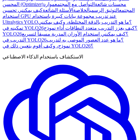
محسنات شائعة
التواصل مع المجتمع
موارد
المحسن (Optimizer)
المجتمع
التوثيق الرسمي
الخلاصة
الأسئلة الشائعة
كيف يمكنني تحسين
استخدام GPU عند تدريب مجموعة بيانات كبيرة باستخدام
Ultralytics YOLO؟
ما هو التدريب بالدقة المختلطة، وكيف يمكنني
تمكينه في YOLO26؟
كيف يعزز التدريب متعدد النطاقات أداء نموذج
YOLO26؟
كيف يمكنني استخدام الأوزان المدربة مسبقاً لتسريع
التدريب في YOLO26؟
ما هو عدد العصور الموصى به لتدريب
نموذج، وكيف أقوم بتعيين ذلك في YOLO26؟
الاستكشاف باستخدام الذكاء الاصطناعي