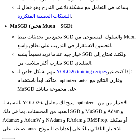
يساعد في التعامل مع مشكلة تلاشي التدرج وهو فعال لـ
.
الشبكات العصبية المتكررة
:
MuSGD (هجين Muon + SGD)
يجمع بين تحديثات نمط SGD والسلوك المستوحى من Muon
لتحسين الاستقرار في التدريب على نطاق واسع.
خيار جيد عندما تريد تعميماً يشبه SGD ولكنك تحتاج إلى
تقارب أكثر سلاسة من SGD التقليدي.
؛ إذا كنت غير
YOLO26 training recipes
مهم بشكل خاص لـ
وقارن النتائج مع
متأكد، ابدأ باستخدام
optimizer=auto
MuSGD على مجموعة بياناتك.
الاختيار من بين
بالنسبة لـ YOLO26، يتيح لك معامل
optimizer
العديد من المحسنات، بما في ذلك SGD و MuSGD و Adam و
Adamax و AdamW و NAdam و RAdam و RMSProp، أو يمكنك
للاختيار التلقائي بناءً على إعدادات النموذج.
ضبطه على
auto