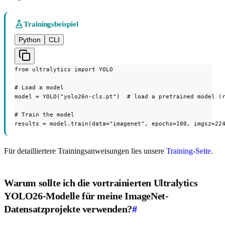
Trainingsbeispiel
Python
CLI
from ultralytics import YOLO

# Load a model

model = YOLO("yolo26n-cls.pt")  # load a pretrained model (r
# Train the model

results = model.train(data="imagenet", epochs=100, imgsz=22
Für detailliertere Trainingsanweisungen lies unsere
Training-Seite
.
Warum sollte ich die vortrainierten Ultralytics
YOLO26-Modelle für meine ImageNet-
Datensatzprojekte verwenden?
#