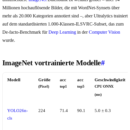
Millionen hochauflösende Bilder, die mit WordNet-Synsets über
mehr als 20.000 Kategorien annotiert sind –, aber Ultralytics trainiert
auf dem standardisierten 1.000-Klassen-ILSVRC-Subset, das zum
De-facto-Benchmark für
Deep Learning
in der
Computer Vision
wurde.
ImageNet vortrainierte Modelle
#
Modell
Größe
acc
acc
Geschwindigkeit
(Pixel)
top1
top5
CPU ONNX
(ms)
YOLO26n-
224
71.4
90.1
5.0 ± 0.3
cls