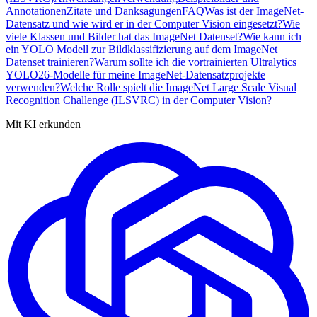
Annotationen
Zitate und Danksagungen
FAQ
Was ist der ImageNet-
Datensatz und wie wird er in der Computer Vision eingesetzt?
Wie
viele Klassen und Bilder hat das ImageNet Datenset?
Wie kann ich
ein YOLO Modell zur Bildklassifizierung auf dem ImageNet
Datenset trainieren?
Warum sollte ich die vortrainierten Ultralytics
YOLO26-Modelle für meine ImageNet-Datensatzprojekte
verwenden?
Welche Rolle spielt die ImageNet Large Scale Visual
Recognition Challenge (ILSVRC) in der Computer Vision?
Mit KI erkunden