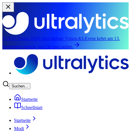
YOLO Vision 2026:
Das globale Vision-KI-Event kehrt am 13.
September zurück, vor Ort und online.
Zum Hauptinhalt springen
Suchen...
Startseite
Schnellstart
Startseite
Modi