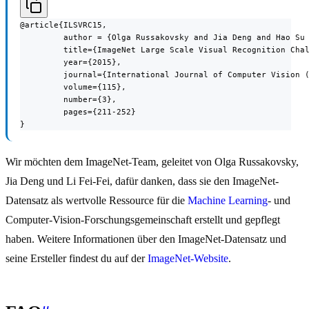
@article{ILSVRC15,

         author = {Olga Russakovsky and Jia Deng and Hao Su 
         title={ImageNet Large Scale Visual Recognition Chal
         year={2015},

         journal={International Journal of Computer Vision (
         volume={115},

         number={3},

         pages={211-252}

}
Wir möchten dem ImageNet-Team, geleitet von Olga Russakovsky,
Jia Deng und Li Fei-Fei, dafür danken, dass sie den ImageNet-
Datensatz als wertvolle Ressource für die
Machine Learning
- und
Computer-Vision-Forschungsgemeinschaft erstellt und gepflegt
haben. Weitere Informationen über den ImageNet-Datensatz und
seine Ersteller findest du auf der
ImageNet-Website
.