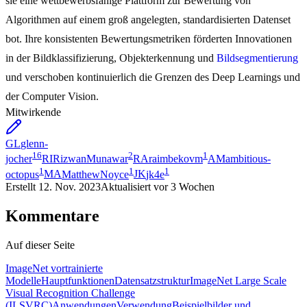
sie eine wettbewerbsfähige Plattform zur Bewertung von
Algorithmen auf einem groß angelegten, standardisierten Datenset
bot. Ihre konsistenten Bewertungsmetriken förderten Innovationen
in der Bildklassifizierung, Objekterkennung und
Bildsegmentierung
und verschoben kontinuierlich die Grenzen des Deep Learnings und
der Computer Vision.
Mitwirkende
GL
glenn-
16
2
1
jocher
RI
RizwanMunawar
RA
raimbekovm
AM
ambitious-
1
1
1
octopus
MA
MatthewNoyce
JK
jk4e
Erstellt
12. Nov. 2023
Aktualisiert
vor 3 Wochen
Kommentare
Auf dieser Seite
ImageNet vortrainierte
Modelle
Hauptfunktionen
Datensatzstruktur
ImageNet Large Scale
Visual Recognition Challenge
(ILSVRC)
Anwendungen
Verwendung
Beispielbilder und