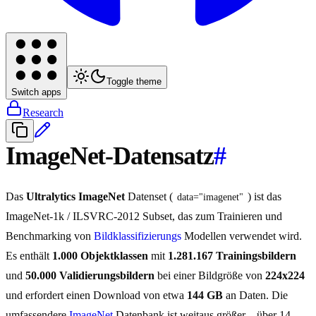
Toggle theme
Switch apps
Research
ImageNet-Datensatz
#
Das
Ultralytics ImageNet
Datenset (
) ist das
data="imagenet"
ImageNet-1k / ILSVRC-2012 Subset, das zum Trainieren und
Benchmarking von
Bildklassifizierungs
Modellen verwendet wird.
Es enthält
1.000 Objektklassen
mit
1.281.167 Trainingsbildern
und
50.000 Validierungsbildern
bei einer Bildgröße von
224x224
und erfordert einen Download von etwa
144 GB
an Daten. Die
umfassendere
ImageNet
Datenbank ist weitaus größer – über 14