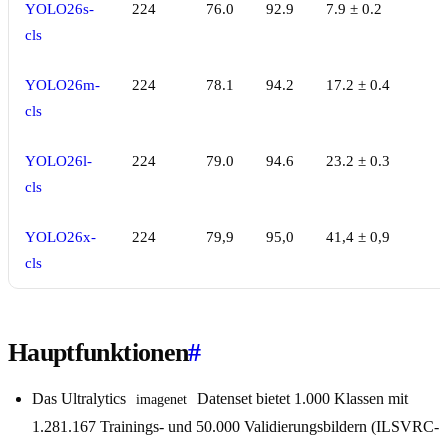
YOLO26s-
224
76.0
92.9
7.9 ± 0.2
cls
YOLO26m-
224
78.1
94.2
17.2 ± 0.4
cls
YOLO26l-
224
79.0
94.6
23.2 ± 0.3
cls
YOLO26x-
224
79,9
95,0
41,4 ± 0,9
cls
Hauptfunktionen
#
Das Ultralytics
Datenset bietet 1.000 Klassen mit
imagenet
1.281.167 Trainings- und 50.000 Validierungsbildern (ILSVRC-