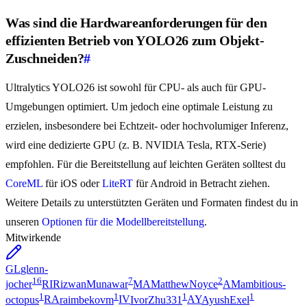
Was sind die Hardwareanforderungen für den
effizienten Betrieb von YOLO26 zum Objekt-
Zuschneiden?
#
Ultralytics YOLO26 ist sowohl für CPU- als auch für GPU-
Umgebungen optimiert. Um jedoch eine optimale Leistung zu
erzielen, insbesondere bei Echtzeit- oder hochvolumiger Inferenz,
wird eine dedizierte GPU (z. B. NVIDIA Tesla, RTX-Serie)
empfohlen. Für die Bereitstellung auf leichten Geräten solltest du
CoreML
für iOS oder
LiteRT
für Android in Betracht ziehen.
Weitere Details zu unterstützten Geräten und Formaten findest du in
unseren
Optionen für die Modellbereitstellung
.
Mitwirkende
GL
glenn-
16
7
2
jocher
RI
RizwanMunawar
MA
MatthewNoyce
AM
ambitious-
1
1
1
1
octopus
RA
raimbekovm
IV
IvorZhu331
AY
AyushExel