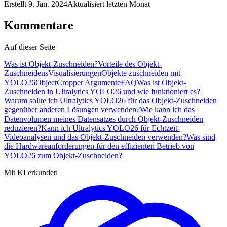
Erstellt
9. Jan. 2024
Aktualisiert
letzten Monat
Kommentare
Auf dieser Seite
Was ist Objekt-Zuschneiden?
Vorteile des Objekt-
Zuschneidens
Visualisierungen
Objekte zuschneiden mit
YOLO26
ObjectCropper Argumente
FAQ
Was ist Objekt-
Zuschneiden in Ultralytics YOLO26 und wie funktioniert es?
Warum sollte ich Ultralytics YOLO26 für das Objekt-Zuschneiden
gegenüber anderen Lösungen verwenden?
Wie kann ich das
Datenvolumen meines Datensatzes durch Objekt-Zuschneiden
reduzieren?
Kann ich Ultralytics YOLO26 für Echtzeit-
Videoanalysen und das Objekt-Zuschneiden verwenden?
Was sind
die Hardwareanforderungen für den effizienten Betrieb von
YOLO26 zum Objekt-Zuschneiden?
Mit KI erkunden