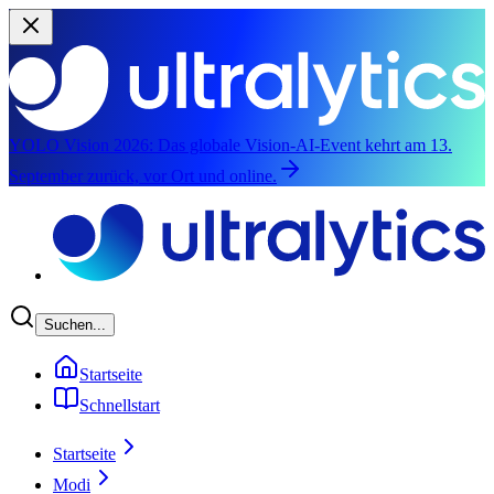
YOLO Vision 2026:
Das globale Vision-AI-Event kehrt am 13.
September zurück, vor Ort und online.
Zum Hauptinhalt springen
Suchen...
Startseite
Schnellstart
Startseite
Modi