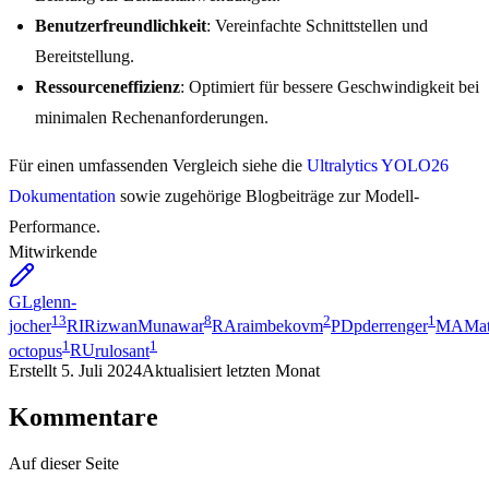
Benutzerfreundlichkeit
: Vereinfachte Schnittstellen und
Bereitstellung.
Ressourceneffizienz
: Optimiert für bessere Geschwindigkeit bei
minimalen Rechenanforderungen.
Für einen umfassenden Vergleich siehe die
Ultralytics YOLO26
Dokumentation
sowie zugehörige Blogbeiträge zur Modell-
Performance.
Mitwirkende
GL
glenn-
13
8
2
1
jocher
RI
RizwanMunawar
RA
raimbekovm
PD
pderrenger
MA
Ma
1
1
octopus
RU
rulosant
Erstellt
5. Juli 2024
Aktualisiert
letzten Monat
Kommentare
Auf dieser Seite