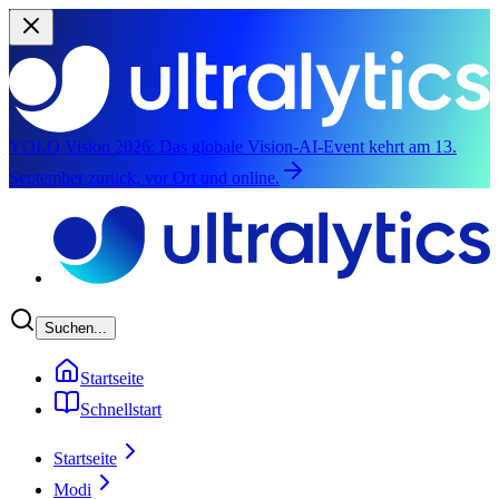
YOLO Vision 2026:
Das globale Vision-AI-Event kehrt am 13.
September zurück, vor Ort und online.
Zum Hauptinhalt springen
Suchen...
Startseite
Schnellstart
Startseite
Modi